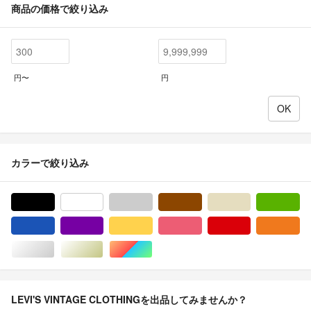
商品の価格で絞り込み
円〜
円
カラーで絞り込み
ブラック/黒色系
ホワイト/白色系
グレー/灰色系
ブラウン/茶色系
ベージュ系
グ
ブルー・ネイビー/青色系
パープル/紫色系
イエロー/黄色系
ピンク/桃色系
レッド/赤色系
オ
シルバー/銀色系
ゴールド/金色系
マルチカラー
LEVI'S VINTAGE CLOTHINGを出品してみませんか？