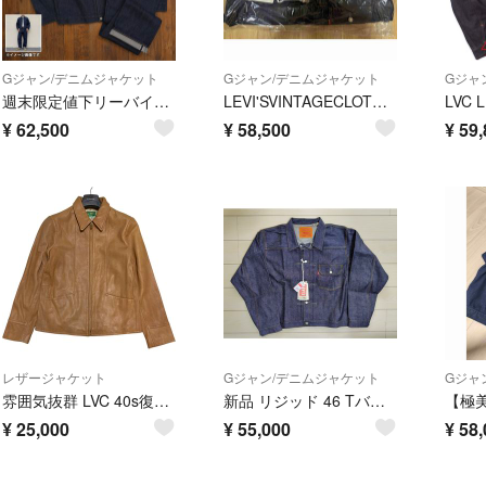
Gジャン/デニムジャケット
Gジャン/デニムジャケット
Gジャ
週末限定値下リーバイス506XX1933 501XX 46T BACK Tバック
LEVI'SVINTAGECLOTHING506XX TYPE I SIZE42
¥
62,500
¥
58,500
¥
59,
レザージャケット
Gジャン/デニムジャケット
Gジャ
雰囲気抜群 LVC 40s復刻 羊革 レザージャケット Mサイズ TALON
新品 リジッド 46 Tバック XXL LVC 506XX 1936 リーバイス
¥
25,000
¥
55,000
¥
58,