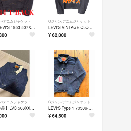
ン/デニムジャケット
Gジャン/デニムジャケット
LVC LEVI'S 1953 507XX 2nd 44 Rigid Tバック
LEVI’S VINTAGE CLOTHING★1936 TYPE Iサイズ40
800
¥
62,000
ン/デニムジャケット
Gジャン/デニムジャケット
【極美品】LVC 506XXE 1st size46 日本製 濃紺
LEVI'S Type 1 70506-0028 1936 506XX 1st
000
¥
64,500