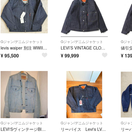
Gジャン/デニムジャケット
Gジャン/デニムジャケット
Gジャ
levis waiper 別注 WWII S506XXE size48
LEVI’S VINTAGE CLOTHING大戦モデル S506XX 1944 JACKET（1st） 46XXLT-BAC
¥
95,500
¥
99,999
¥
139
Gジャン/デニムジャケット
Gジャン/デニムジャケット
Gジャ
LEVI'SヴィンテージBIG-E1967年モデル美品
リーバイス Levi's LVC S506XX 復刻 大戦モデル 44