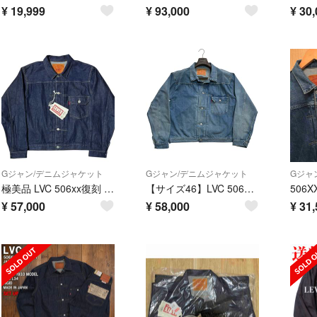
¥
19,999
¥
93,000
¥
30,
Gジャン/デニムジャケット
Gジャン/デニムジャケット
Gジャ
極美品 LVC 506xx復刻 1st 1936モデル ビッグE サイズ42
【サイズ46】LVC 506xx 1st 1937モデル ユーズド加工 Tバック
¥
57,000
¥
58,000
¥
31,