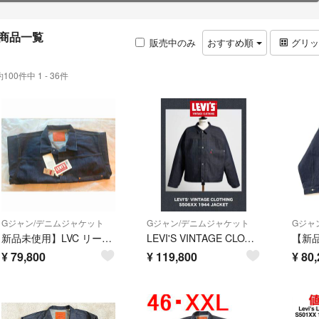
商品一覧
販売中のみ
おすすめ順
グリ
約100件中 1 - 36件
Gジャン/デニムジャケット
Gジャン/デニムジャケット
Gジャ
新品未使用】LVC リーバイス S506XX 大戦モデル 44 XL
LEVI'S VINTAGE CLOTHING S506XX 1944 JACKET 大戦モデル リジッド 1st復刻 タイプ1
¥
79,800
¥
119,800
¥
80,