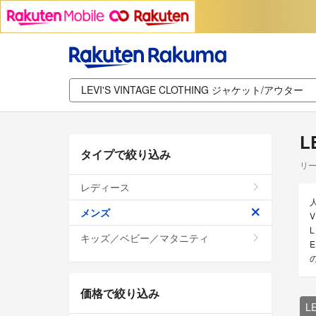
L
タイプで絞り込み
リー
レディース
メンズ
V
L
キッズ／ベビー／マタニティ
価格で絞り込み
L