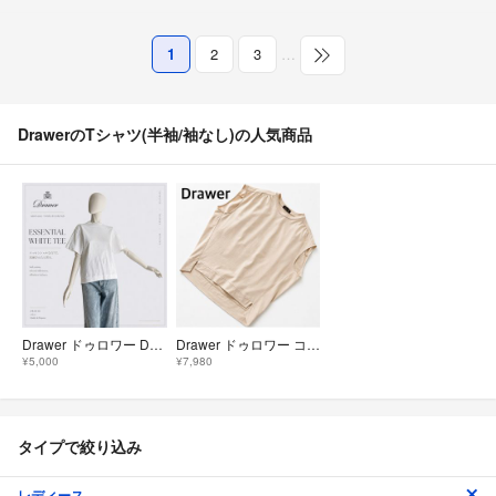
1
2
3
…
DrawerのTシャツ(半袖/袖なし)の人気商品
Drawer ドゥロワー Dプリント クルーネックTシャツ 白 コットン 日本製
Drawer ドゥロワー コットン天竺ノースリーブプルオーバー サイズ2
¥5,000
¥7,980
タイプで絞り込み
レディース