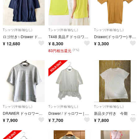
Tシャツ(半袖/袖なし)
Tシャツ(半袖/袖なし)
Tシャツ(半袖/袖なし)
ロゴ付き✨Drawer ドゥロワー コットンTシャツ ネイビー ロゴマーク
T448 美品 F ドゥロワー ロゴ刺繍 夏服 涼しげ カットソー レディース
Drawer(ドゥロワー) 半袖Tシャツ レディース - オレンジ クルーネック/ニット
¥
12,680
¥
8,300
¥
3,300
(1%)
83円相当還元
Tシャツ(半袖/袖なし)
Tシャツ(半袖/袖なし)
Tシャツ(半袖/袖なし)
DRAWER ドゥロワー クールネック Ｔシャツ
Drawer / ドゥロワー | ペプラム フリル Tシャツ | 1 | ホワイト | レディース
新品タグ付き 今期 ユナイテッドアローズ イウエン マトフ シアーTシャツM
¥
7,900
¥
7,700
¥
7,800