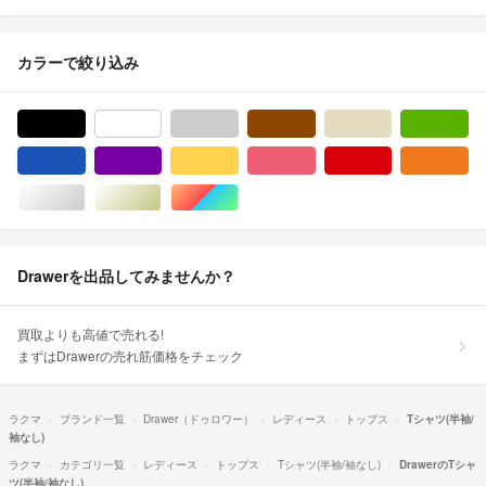
カラーで絞り込み
ブラック/黒色系
ホワイト/白色系
グレー/灰色系
ブラウン/茶色系
ベージュ系
グ
ブルー・ネイビー/青色系
パープル/紫色系
イエロー/黄色系
ピンク/桃色系
レッド/赤色系
オ
シルバー/銀色系
ゴールド/金色系
マルチカラー
Drawerを出品してみませんか？
買取よりも高値で売れる!
まずはDrawerの売れ筋価格をチェック
ラクマ
ブランド一覧
Drawer（ドゥロワー）
レディース
トップス
Tシャツ(半袖/
袖なし)
ラクマ
カテゴリ一覧
レディース
トップス
Tシャツ(半袖/袖なし)
DrawerのTシャ
ツ(半袖/袖なし)