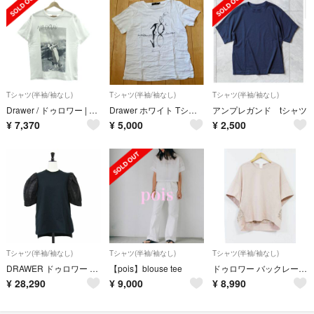
Tシャツ(半袖/袖なし)
Tシャツ(半袖/袖なし)
Tシャツ(半袖/袖なし)
Drawer / ドゥロワー | THE INTERNATIONAL ART COLLECTION フォトプリント Tシャツ | F | ホワイト | レディース
Drawer ホワイト Tシャツ サイズ1
アンプレガンド tシャツ
¥
7,370
¥
5,000
¥
2,500
Tシャツ(半袖/袖なし)
Tシャツ(半袖/袖なし)
Tシャツ(半袖/袖なし)
DRAWER ドゥロワー Tシャツ ブラック 黒 サイズ:FREE / 天竺 シアー パフスリーブ クルー プルオーバー Tシャツ / 半袖 ショートスリーブ ボリュ―ムスリーブ / トップス カットソー【レディース】【中古】
【pois】blouse tee
ドゥロワー バックレースショートスリーブカットソー レディース 2 ピンク【中古】【新入荷】 ☆
¥
28,290
¥
9,000
¥
8,990