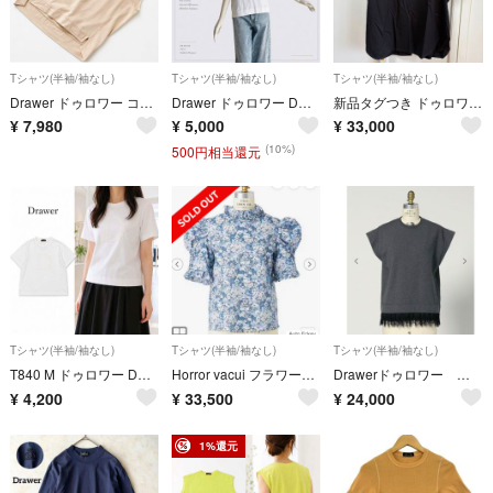
Tシャツ(半袖/袖なし)
Tシャツ(半袖/袖なし)
Tシャツ(半袖/袖なし)
Drawer ドゥロワー コットン天竺ノースリーブプルオーバー サイズ2
Drawer ドゥロワー Dプリント クルーネックTシャツ 白 コットン 日本製
新品タグつき ドゥロワー tシャツ カットソー
¥
7,980
¥
5,000
¥
33,000
(10%)
500円相当還元
Tシャツ(半袖/袖なし)
Tシャツ(半袖/袖なし)
Tシャツ(半袖/袖なし)
T840 M ドゥロワー Dプリント ロゴ刺繍 コットン カットソー レディース
Horror vacui フラワープリント ホラーヴァキュイ
Drawerドゥロワー ヘムレースTシャツ
¥
4,200
¥
33,500
¥
24,000
1%還元