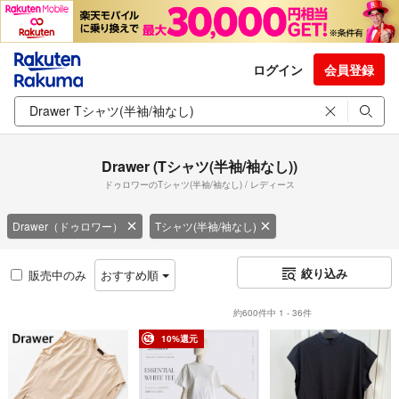
ログイン
会員登録
Drawer (Tシャツ(半袖/袖なし))
ドゥロワーのTシャツ(半袖/袖なし) / レディース
Drawer（ドゥロワー）
Tシャツ(半袖/袖なし)
絞り込み
販売中のみ
おすすめ順
約600件中 1 - 36件
10%還元