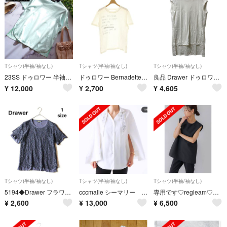
Tシャツ(半袖/袖なし)
Tシャツ(半袖/袖なし)
Tシャツ(半袖/袖なし)
23SS ドゥロワー 半袖カットソー エンブレム刺繍 サイドスリット ライム
ドゥロワー Bernadette M FOR Drawer Tシャツ カットソー
良品 Drawer ドゥロワー コットンポンチノースリーブプルオーバー Tシャツ サイズ2 ホワイト レディース 古着 中古 USED
¥
12,000
¥
2,700
¥
4,605
Tシャツ(半袖/袖なし)
Tシャツ(半袖/袖なし)
Tシャツ(半袖/袖なし)
5194◆Drawer フラワーレース カットソー 総レース ネイビー
cccmalie シーマリー ケープ長袖ブラウス
専用です♡regleam♡トップス
¥
2,600
¥
13,000
¥
6,500