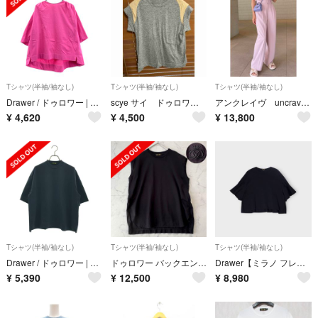
Tシャツ(半袖/袖なし)
Tシャツ(半袖/袖なし)
Tシャツ(半袖/袖なし)
Drawer / ドゥロワー | コットン天竺バックジップクルーネックTEE | 1 | ピンク | レディース
scye サイ ドゥロワー購入 カットソー ティシャツ グレー ベージュ コンビ
アンクレイヴ uncrave セット販売 ZARA heve obli pois
¥
4,620
¥
4,500
¥
13,800
Tシャツ(半袖/袖なし)
Tシャツ(半袖/袖なし)
Tシャツ(半袖/袖なし)
Drawer / ドゥロワー | コットン 天竺 スクエア Tシャツ カットソー | 1 | ダークネイビー | レディース
ドゥロワー バックエンブレム刺繍 ノースリーブ カットソー コットン ブラック
Drawer【ミラノ フレアースリーブ】
¥
5,390
¥
12,500
¥
8,980