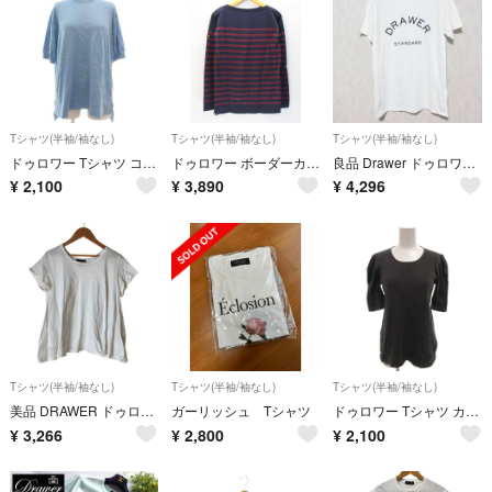
Tシャツ(半袖/袖なし)
Tシャツ(半袖/袖なし)
Tシャツ(半袖/袖なし)
ドゥロワー Tシャツ コットンニット カットソー ブルー系 クルーネック
ドゥロワー ボーダーカットソー１レディース ネイビー×パープル 【中古】【新入荷】〓
良品 Drawer ドゥロワー プリント Tシャツ カットソー 6517-206-0309 サイズ1 ホワイト レディース 古着 中古 USED
¥
2,100
¥
3,890
¥
4,296
Tシャツ(半袖/袖なし)
Tシャツ(半袖/袖なし)
Tシャツ(半袖/袖なし)
美品 DRAWER ドゥロワー フレア ショートスリーブTシャツ 2 ホワイト レディース 古着 中古 USED
ガーリッシュ Tシャツ
ドゥロワー Tシャツ カットソー 2 グレー ラウンドネック パフスリーブ
¥
3,266
¥
2,800
¥
2,100