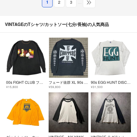
1
2
3
…
VINTAGEのTシャツ/カットソー(七分/長袖)の人気商品
00s FIGHT CLUB ファイトクラブ Tシャツ XL 当時物 ヴィンテージ 映画T レオン デヴィッドフィンチャー
フェード抜群 XL 90s west coast choppers ロンT
90s EGG HUNT DISCHORD ビンテージ Tシャツ XL 西浦徹 イアンマッケイ MINOR THREAT フガジ
¥15,800
¥59,800
¥31,500
ゲームシャツ ホッケーシャツ ワイルドキャッツ 古着 イエロー 8La
VINTAGE NY YANKEES ラグランシャツ 七部丈 黒 白
VINTAGE ラグランシャツ グレー 黒 XL 英字ロゴ ビッグサイズ 古着