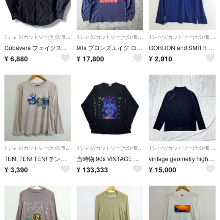
Tシャツ/カットソー(七分/長袖)
Tシャツ/カットソー(七分/長袖)
Tシャツ/カットソー(七分/長袖)
Cubavera フェイクスエード キューバシャツ 長袖シャツ ブラック L
90s ブロンズエイジ ロンtシャツ USA製 M ネイビー フィッシュボーン
GORDON and SMITH ゴードンアンドスミス 長袖 ロンT ロングスリーブ センターロゴ 袖プリント スケーター サーフ ストリート 古着 VINTAGE ネイビー L H12
¥
6,880
¥
17,800
¥
2,910
Tシャツ/カットソー(七分/長袖)
Tシャツ/カットソー(七分/長袖)
Tシャツ/カットソー(七分/長袖)
TEN! TEN! TEN! テンテンテン 長袖 ロンT 両面 グラフィック プリント クルーネック サブカル ストリート Y2K 古着 VINTAGE ピンク系 M G765
当時物 90s VINTAGE MARILYN MANSON マリリンマンソン ヴィンテージ ビンテージ バンド Tシャツ
vintage geometry high neck cut sew
¥
3,390
¥
133,333
¥
15,000