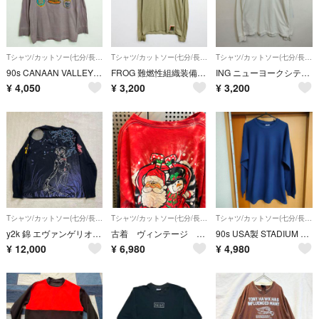
Tシャツ/カットソー(七分/長袖)
Tシャツ/カットソー(七分/長袖)
Tシャツ/カットソー(七分/長袖)
90s CANAAN VALLEY ロンT 長袖 Tシャツ USA製 CYRK ダスティパープル フェード VINTAGE 古着 シングルステッチ メンズ サイズ M C249
FROG 難燃性組織装備 コンバットシャツ 薄手 ハイネック Marine Corps USA製 ミリタリー ARMY 古着 VINTAGE カーキ系 M G209
ING ニューヨークシティマラソン 2004 長袖 ロンT バックプリント 袖 企業 イベント コットン GILDAN 古着 VINTAGE ホワイト M G599
¥
4,050
¥
3,200
¥
3,200
Tシャツ/カットソー(七分/長袖)
Tシャツ/カットソー(七分/長袖)
Tシャツ/カットソー(七分/長袖)
y2k 錦 エヴァンゲリオン コラボ 和柄 刺繍 綾波レイ ロンT 長袖Tシャツ
古着 ヴィンテージ vintage ロングスリーブTシャツ ロンtee ビックサイズ タイダイ サンタ カラフル 派手 個性派
90s USA製 STADIUM 無地ロンT ネイビー L ヴィンテージ長袖Tシャツ
¥
12,000
¥
6,980
¥
4,980