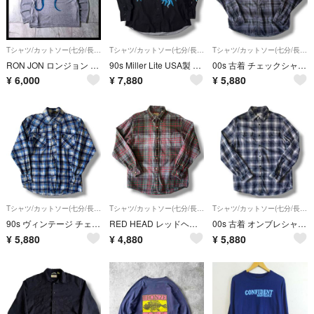
Tシャツ/カットソー(七分/長袖)
Tシャツ/カットソー(七分/長袖)
Tシャツ/カットソー(七分/長袖)
RON JON ロンジョン クラーケン プリント ロンT 長袖 Tシャツ グレー
90s Miller Lite USA製 ライトニング柄 稲妻 ウエスタンシャツ
00s 古着 チェックシャツ ネルシャツ M グレー ブラック オンブレ
¥
6,000
¥
7,880
¥
5,880
Tシャツ/カットソー(七分/長袖)
Tシャツ/カットソー(七分/長袖)
Tシャツ/カットソー(七分/長袖)
90s ヴィンテージ チェック ネルシャツ ウエスタンシャツ ブルー 古着
RED HEAD レッドヘッド チェック ネルシャツ グレー M 00s 古着
00s 古着 オンブレシャツ チェックシャツ フランネル ネイビー 白
¥
5,880
¥
4,880
¥
5,880