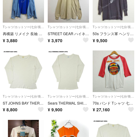
Tシャツ/カットソー(七分/長袖)
Tシャツ/カットソー(七分/長袖)
Tシャツ/カットソー(七分/長袖)
再構築 リメイク 長袖 Tシャツ デニム 切替 シャツ ドッキング フロント プリント USA製 古着 VINTAGE JERZEES ジャージーズ オーバーシルエット ブルー系 XL G496
STREET GEAR ハイネック ロンT 長袖 カットソー アーム フロント プリント USA製 トライバル コットン 古着 VINTAGE ベージュ系 L C652
50s フランス軍 ヘンリーネック アンダーシャツ 後染め ブラック グレー むら染め タイダイ ウールシャツ サーマル ミリタリー 1954年製 artisan EURO VINTAGE 古着 E750
¥
3,880
¥
3,970
¥
9,500
Tシャツ/カットソー(七分/長袖)
Tシャツ/カットソー(七分/長袖)
Tシャツ/カットソー(七分/長袖)
ST JOHNS BAY THERMAL SHIRTS 1990s T486
Sears THERMAL SHIRTS 1970s T485
70s バンド Tシャツ 七分袖 ラグラン 1979年 音楽 フェス The Loop's Day in the Park JOURNEY SANTANA Thin Lizzy 古着 VINTAGE レッド系 ホワイト E492
¥
8,800
¥
9,900
¥
27,160