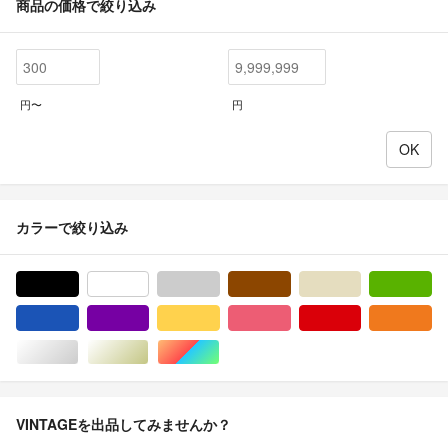
商品の価格で絞り込み
円〜
円
カラーで絞り込み
ブラック/黒色系
ホワイト/白色系
グレー/灰色系
ブラウン/茶色系
ベージュ系
グ
ブルー・ネイビー/青色系
パープル/紫色系
イエロー/黄色系
ピンク/桃色系
レッド/赤色系
オ
シルバー/銀色系
ゴールド/金色系
マルチカラー
VINTAGEを出品してみませんか？