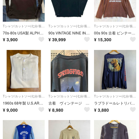
Tシャツ/カットソー(七分/長袖)
Tシャツ/カットソー(七分/長袖)
Tシャツ/カットソー(七分/長袖)
70s-80s USA製 ALPHA ヴィンテージ メッシュロンT モックネック
90s VINTAGE NINE INCH NAILS ナインインチネイルズ ヴィンテージ ビンテージ Tシャツ
00s 90s 古着 ビンテージ TONY HAWK 長袖Tシャツ ロンT M
¥
3,900
¥
39,999
¥
15,300
Tシャツ/カットソー(七分/長袖)
Tシャツ/カットソー(七分/長袖)
Tシャツ/カットソー(七分/長袖)
1960s 68年製 U.S.ARMY アメリカ軍 米軍 ミリタリーヴィンテージ
古着 ヴィンテージ vintage ロングスリーブTシャツ ロンtee ぼろ ボロ ジャンク フェード 個性派
ラブラドールレトリバー 長袖 ロンT Mossy Oak モッシーオーク アーム プリント 古着 VINTAGE ネイビー D123
¥
9,000
¥
8,980
¥
3,880