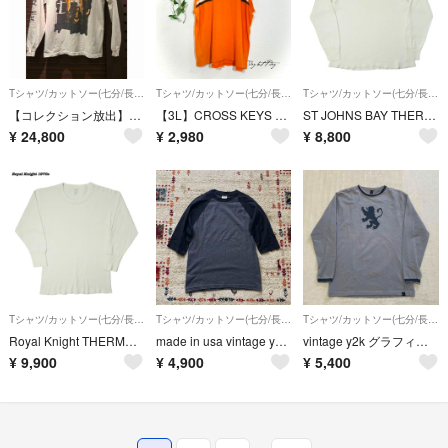
Tシャツ/カットソー(七分/長袖)
Tシャツ/カットソー(七分/長袖)
Tシャツ/カットソー(七分/長袖)
【コレクション放出】90s MR. BIG ヴィンテージ 長袖Tシャツ Lサイズ
【3L】CROSS KEYS ノースリーブ カットソー オレンジ ゆるだぼ 古着
ST JOHNS BAY THERMAL SHIRTS 1990s T483
¥
24,800
¥
2,980
¥
8,800
Tシャツ/カットソー(七分/長袖)
Tシャツ/カットソー(七分/長袖)
Tシャツ/カットソー(七分/長袖)
Royal Knight THERMAL SHIRTS 1970s T480
made in usa vintage y2k proclub ラグランTシャツ
vintage y2k グラフィックロンT Tシャツ 生地◎
¥
9,900
¥
4,900
¥
5,400