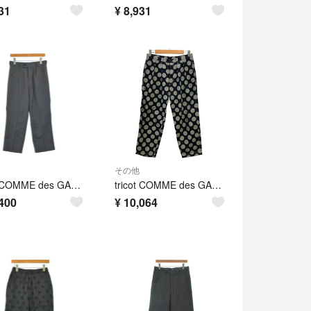
31
¥
8,931
その他
tricot COMME des GARCONS スラックス M グレー 【古着】【中古】【送料無料】
tricot COMME des GARCONS トリココムデギャルソン ポルカドット クロップド テーパードパンツ TC-P017 サイズS ネイビー グレー レディース 古着 中古 USED
400
¥
10,064