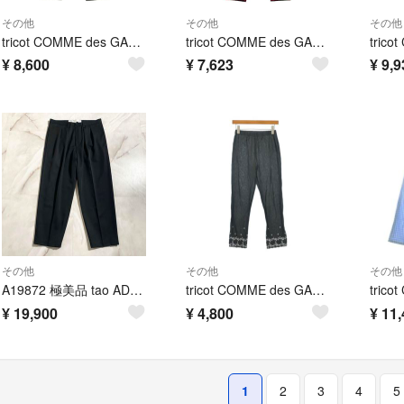
その他
その他
その他
tricot COMME des GARCONS パンツ（その他） S 黒 【古着】【中古】【送料無料】
tricot COMME des GARCONS / トリココムデギャルソン | 2013AW | チェック タックパンツ | M | レッド | レディース
¥
8,600
¥
7,623
¥
9,9
その他
その他
その他
A19872 極美品 tao AD2023 定番ウールギャバ後染パンツ 黒S
tricot COMME des GARCONS パンツ（その他） XS 黒 【古着】【中古】【送料無料】
¥
19,900
¥
4,800
¥
11,
1
2
3
4
5