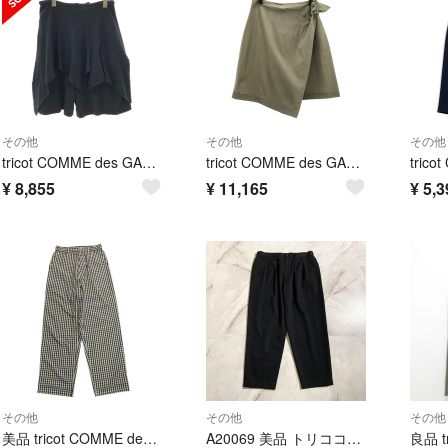
その他
その他
その他
tricot COMME des GARCONS / トリココムデギャルソン | 2007AW | ウール ラップスカート ショートパンツ | M | ダークグレー | レディース
tricot COMME des GARCONS / トリココムデギャルソン | 1992SS | ウール アシンメトリー ショートパンツ | M | グレー | レディース
¥
8,855
¥
11,165
¥
5,3
その他
その他
その他
美品 tricot COMME des GARCONS トリココムデギャルソン 99ss チェック パンツ 90's 渡辺淳弥期 ヴィンテージ ホワイト ブラック レディース 古着 中古 USED
A20069 美品 トリココムデギャルソン 2タックイージースラックス 黒S