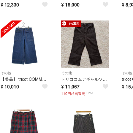
¥
12,330
¥
16,000
¥
8,9
1%還元
その他
その他
その他
【美品】 tricot COMME des GARCONS / トリココムデギャルソン | 2018SS | 製品洗い加工 ワイドパンツ | S | ブルー系 | レディース
トリココムデギャルソン ウールパンツ ワイドシルエット 背面ベルトデザイン M
¥
10,010
¥
11,067
¥
15,
(1%)
110円相当還元