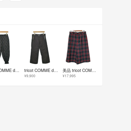
tricot COMME des GARCONS パンツ（その他） S 黒 【古着】【中古】【送料無料】
tricot COMME des GARCONS パンツ（その他） M 紺 【古着】【中古】【送料無料】
美品 tricot COMME des GARCONS トリココムデギャルソン タータンチェック ワイドパンツ AD2021 TH-P002 サイズM レッド レディース 古着 中古 USED
¥9,900
¥17,995