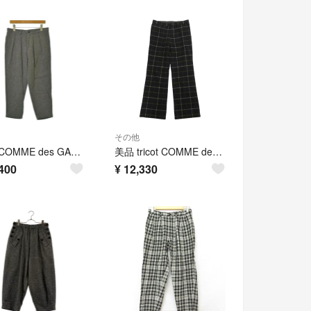
その他
tricot COMME des GARCONS パンツ（その他） L グレー 【古着】【中古】【送料無料】
美品 tricot COMME des GARCONS トリココムデギャルソン 02aw 格子柄 ウール アンゴラ フレア パンツ 00's オールド S ネイビー レディース 古着 中古 USED
400
¥
12,330