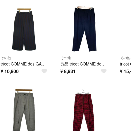
その他
その他
その他
tricot COMME des GARCONS パンツ（その他） M 紫 【古着】【中古】【送料無料】
良品 tricot COMME des GARCONS トリココムデギャルソン ウールテーパードパンツ TC-P100 サイズS ネイビー レディース 古着 中古 USED
¥
10,800
¥
8,931
¥
15,