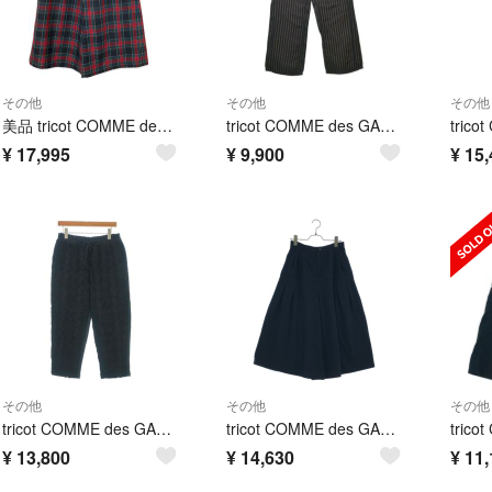
その他
その他
その他
美品 tricot COMME des GARCONS トリココムデギャルソン タータンチェック ワイドパンツ AD2021 TH-P002 サイズM レッド レディース 古着 中古 USED
tricot COMME des GARCONS パンツ（その他） M 紺 【古着】【中古】【送料無料】
¥
17,995
¥
9,900
¥
15,
その他
その他
その他
tricot COMME des GARCONS パンツ（その他） M 黒 【古着】【中古】【送料無料】
tricot COMME des GARCONS / トリココムデギャルソン | 2009AW | ウール 2タック ワイドパンツ | S | ネイビー | レディース
¥
13,800
¥
14,630
¥
11,