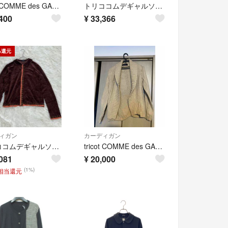
tricot COMME des GARCONS カーディガン S グレー 【古着】【中古】【送料無料】
トリココムデギャルソンtricot COMME des GARCONS ウールラウンドシルエットニットボレロカーディガン グレーM位
400
¥
33,366
%還元
ィガン
カーディガン
トリココムデギャルソン ベロア襟 カーディガン 茶 刺繍 ブラウン AD2002
tricot COMME des GARÇONS ベージュ ショールカーディガン
081
¥
20,000
(1%)
円相当還元