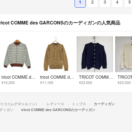
1
2
3
4
5
tricot COMME des GARCONSのカーディガンの人気商品
tricot COMME des GARCONS カーディガン S 茶 【古着】【中古】【送料無料】
tricot COMME des GARCONS / トリココムデギャルソン | 2017AW | アルパカ クルーネックカーディガン | ブラウン | レディース
TRICOT COMME DES GARCONS レース ニット カーディガン
¥10,200
¥11,165
¥23,000
¥23,000
ONS（トリココムデギャルソン）
レディース
トップス
カーディガン
ディガン
tricot COMME des GARCONSのカーディガン