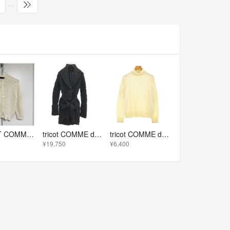
…
TRICOT COMME DES GARCONS レース ニット カーディガン
tricot COMME des GARCONS トリココムデギャルソン 2006AW セーフティピン ウールニットガウン カーディガン TR-N028 グレー
tricot COMME des GARCONS カーディガン M 白 【古着】【中古】【送料無料】
¥19,750
¥6,400