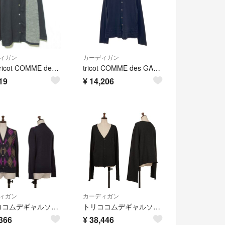
ィガン
カーディガン
美品 tricot COMME des GARCONS トリココムデギャルソン 90s ヴィンテージ 千鳥格子 ドッキング カーディガン TT-080020 ブラック レディース 古着 中古 USED
tricot COMME des GARCONS / トリココムデギャルソン | 2004SS | コットン レーヨン 丸襟 レイヤード カーディガン | ブラック | レディース
19
¥
14,206
ィガン
カーディガン
トリココムデギャルソンtricot COMME des GARCONS スパンコール装飾アーガイルニットカーディガン 紺紫茶M位
トリココムデギャルソンtricot COMME des GARCONS エンブレムエンブロイダリーニットカーディガン 黒L位
366
¥
38,446