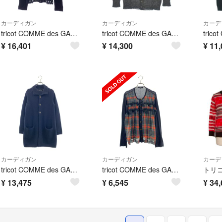
カーディガン
カーディガン
カーデ
tricot COMME des GARCONS / トリココムデギャルソン | 2009AW | ウール 総柄 ドット フリル装飾 丸襟 ニット カーディガン | ブラック系 | レディース
tricot COMME des GARCONS カーディガン XL グレー 【古着】【中古】【送料無料】
¥
16,401
¥
14,300
¥
11,
カーディガン
カーディガン
カーデ
tricot COMME des GARCONS / トリココムデギャルソン | 2017AW | ウール カシミヤ ニット ロングカーディガン | ネイビー | レディース
tricot COMME des GARCONS / トリココムデギャルソン | 2011AW | チェック ギャザー クルーネック カーディガン | M | ブラック | レディース
¥
13,475
¥
6,545
¥
34,