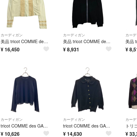
カーディガン
カーディガン
カーデ
美品 tricot COMME des GARCONS トリココムデギャルソン 06ss 製品染め 異素材 カーディガン カットソー ピンタック ベージュ レディース 古着 中古 USED
美品 tricot COMME des GARCONS トリココムデギャルソン ジップ ニットカーディガン ジャケット TI-T059 ブラック レディース 古着 中古 USED
¥
16,450
¥
8,931
¥
8,5
カーディガン
カーディガン
カーデ
tricot COMME des GARCONS / トリココムデギャルソン | 2008AW | ウール シアー 切替 クルーネック カーディガン | ネイビー | レディース
tricot COMME des GARCONS / トリココムデギャルソン | 2007AW | ウール 丸襟 捻れ カーディガン | ブラック | レディース
¥
10,626
¥
14,630
¥
33,