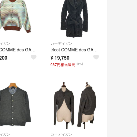
ィガン
カーディガン
tricot COMME des GARCONS カーディガン S 茶 【古着】【中古】【送料無料】
tricot COMME des GARCONS トリココムデギャルソン 2006AW セーフティピン ウールニットガウン カーディガン TR-N028 グレー
200
¥
19,750
(5%)
987円相当還元
ィガン
カーディガン