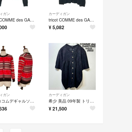
ィガン
カーディガン
tricot COMME des GARCONS カーディガン S 黒 【古着】【中古】【送料無料】
tricot COMME des GARCONS / トリココムデギャルソン | 2012SS | コットン Vネック カーディガン | M | ブラック | レディース
000
¥
5,082
ィガン
カーディガン
トリココムデギャルソンtricot COMME des GARCONS ローズボーダー織りシアーカーディガン 赤黒M位
希少 美品 09年製 トリココムデギャルソン 花柄 ギャザー 半袖 カーディガン
636
¥
21,500