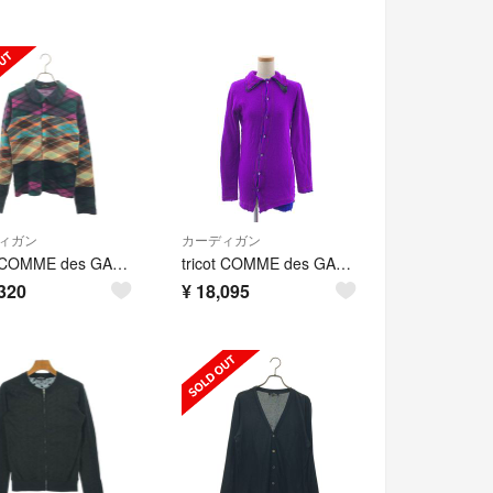
ィガン
カーディガン
tricot COMME des GARCONS / トリココムデギャルソン | 2000AW | ウール 総柄 パッチワーク 丸襟 ニット カーディガン | マルチカラー | レディース
tricot COMME des GARCONS / トリココムデギャルソン | 2003AW | ウール 縮絨 レイヤード ニット カーディガン ジャケット | パープル | レディース
320
¥
18,095