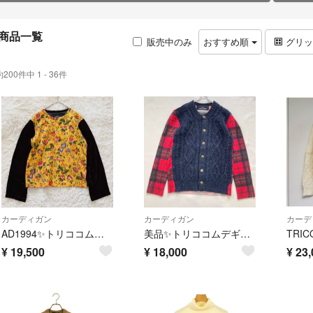
商品一覧
販売中のみ
おすすめ順
グリ
約200件中 1 - 36件
カーディガン
カーディガン
カーデ
AD1994✨トリココムデギャルソン 花柄カーディガン ベロア ウール 黒 黄
美品✨トリココムデギャルソン バイカラー タータンチェック 金ボタンカーディガン
¥
19,500
¥
18,000
¥
23,