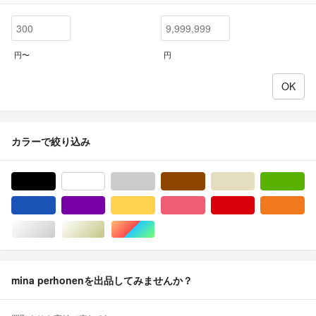
円〜
円
カラーで絞り込み
ブラック/黒色系
ホワイト/白色系
グレー/灰色系
ブラウン/茶色系
ベージュ系
グ
ブルー・ネイビー/青色系
パープル/紫色系
イエロー/黄色系
ピンク/桃色系
レッド/赤色系
オ
シルバー/銀色系
ゴールド/金色系
マルチカラー
mina perhonenを出品してみませんか？