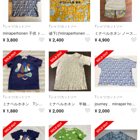
Tシャツ/カットソー
Tシャツ/カットソー
Tシャツ/カットソー
minaperhonen 子供 トップス 110サイズ 男女兼用
値下げminaperhonen ロングスリーブT
ミナペルホネン ノースフェイス コラボTシャツ パンツ 2点セット
¥
3,800
¥
2,400
¥
4,900
Tシャツ/カットソー
Tシャツ/カットソー
Tシャツ/カットソー
ミナペルホネン Tシャツ 90
ミナペルホネン 半袖Ｔシャツ 110サイズ
journey 、minaper honen カットソー 120
¥
1,880
¥
2,000
¥
2,000