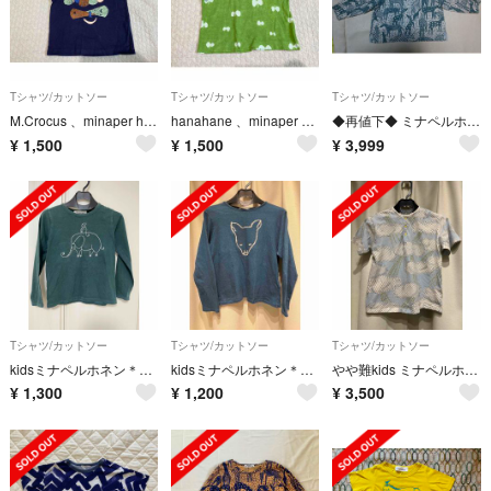
Tシャツ/カットソー
Tシャツ/カットソー
Tシャツ/カットソー
M.Crocus 、minaper honen Tシャツ 100
hanahane 、minaper honen、Tシャツ 110
◆再値下◆ ミナペルホネン【unichorus】カットソー（男女兼用）110cm
¥
1,500
¥
1,500
¥
3,999
Tシャツ/カットソー
Tシャツ/カットソー
Tシャツ/カットソー
kidsミナペルホネン＊カットソー 長袖 130
kidsミナペルホネン＊bestie長袖カットソー 140
やや難kids ミナペルホネン＊after rain Tシャツ140 カットソー
¥
1,300
¥
1,200
¥
3,500