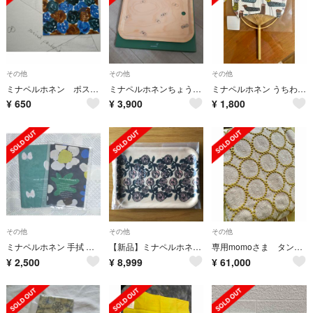
その他
その他
その他
ミナペルホネン ポストカード glass flower 2024-25a/w
ミナペルホネンちょうちょトレー
ミナペルホネン うちわ キッズサイズ
¥
650
¥
3,900
¥
1,800
その他
その他
その他
ミナペルホネン 手拭 marguerite &hana hane 新品・未使用
【新品】ミナペルホネン トレイ rosy
専用momoさま タンバリン brown × mustard
¥
2,500
¥
8,999
¥
61,000