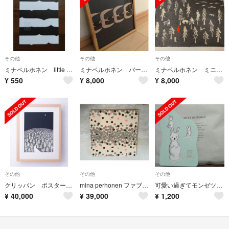
その他
その他
その他
ミナペルホネン little wave ポストカード 非売品❣️
ミナペルホネン バーズワーズ 北欧暮らしの 道具店
ミナペルホネン ミニブランケット one day 新品 紙タグあり
¥
550
¥
8,000
¥
8,000
その他
その他
その他
クリッパン ポスター ミナペルホネン HOUSE IN THE FOREST
mina perhonen ファブリックパネル 正規品
可愛い過ぎてモンゼツ❤️ lumiukko⛄ ポストカード 非売品✨
¥
40,000
¥
39,000
¥
1,200