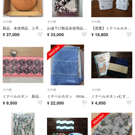
その他
その他
その他
新品、未使用品、入手困難、三谷龍二 時計 小
お値下げ新品未使用品、鹿児島睦KUKATブランケッLAPUAN KANKURIT
【貴重】ミナペルホネン 野田琺瑯 4点セット
¥
37,000
¥
33,000
¥
18,800
その他
その他
その他
ミナペルホネン 新品未使用限定品 rozyトレイ&trollマスキングテープ
ミナペルホネン mina perhonen マルチカバー ブランケット
ミナペルホネン+むす美 soracheck風呂敷＆mingling手拭い
¥
9,500
¥
22,000
¥
4,950