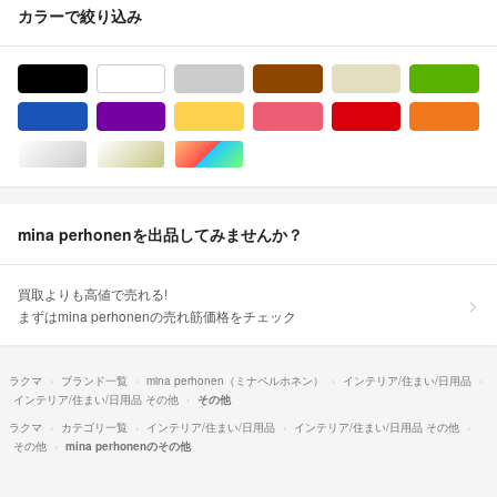
カラーで絞り込み
ブラック/黒色系
ホワイト/白色系
グレー/灰色系
ブラウン/茶色系
ベージュ系
グ
ブルー・ネイビー/青色系
パープル/紫色系
イエロー/黄色系
ピンク/桃色系
レッド/赤色系
オ
シルバー/銀色系
ゴールド/金色系
マルチカラー
mina perhonenを出品してみませんか？
買取よりも高値で売れる!
まずはmina perhonenの売れ筋価格をチェック
ラクマ
ブランド一覧
mina perhonen（ミナペルホネン）
インテリア/住まい/日用品
インテリア/住まい/日用品 その他
その他
ラクマ
カテゴリ一覧
インテリア/住まい/日用品
インテリア/住まい/日用品 その他
その他
mina perhonenのその他