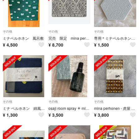
その他
その他
その他
ミナペルホネン 風呂敷
完売 限定 mina perhonen symphony XSサイズ グレー
専用＊ミナペルホネンsometimes luckyタイル
¥
4,500
¥
8,700
¥
1,500
その他
その他
その他
ミナ ペルホネン 綿風呂敷 両面 ちょうちょ ネイビーブルーバ
osaji room spray ⚘ mina perhonen
mina perhonen - 虎屋 風呂敷 2019年 限定品
¥
1,300
¥
3,500
¥
3,800