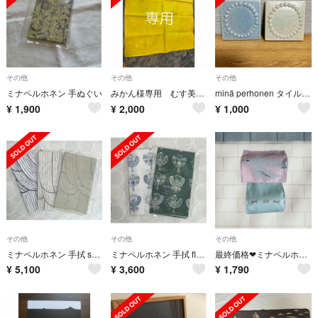
その他
その他
その他
ミナペルホネン 手ぬぐい
みかん様専用 むす美 ミナペルホネン choucho 風呂敷＋風呂敷パッチンミニ
minä perhonen タイル tambourine
¥
1,900
¥
2,000
¥
1,000
その他
その他
その他
ミナペルホネン 手拭 sulka 新品/未使用 3点セット
ミナペルホネン 手拭 flower,bird,me 新品/未使用 2点セット
最終価格❤ミナペルホネン トイレットペーパーホルダーカバー Uccelli
¥
5,100
¥
3,600
¥
1,790