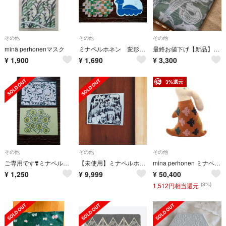
その他
その他
その他
minä perhonenマスク
ミナペルホネン 変形ポストカード3枚セット wind flag＆kuutio
最終お値下げ【新品】minä perhonen マルチリネンクロス
¥
1,900
¥
1,690
¥
3,300
3%還元
その他
その他
その他
ご専用です❣️ミナペルホネン shadow candy flowerポストカード
【未使用】ミナペルホネン lifepuzzle ポスター
mina perhonen ミナペルホネン その他雑貨 ウサギ クッション
¥
1,250
¥
9,999
¥
50,400
(3%)
1,512円相当還元