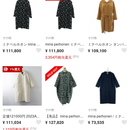
その他
その他
その他
ミナペルホネン mina perhonen PETAL FEATHER 花柄刺繍 ノーカラー 衣料品 アウター ウール レディース ブラック系 / マルチカラー ADA6815 【中古】
mina perhonen ミナペルホネン その他コート PETAL FEATHER 花柄刺繍 ノーカラー
ミナペルホネン タンバリン ロングコート チェスターコート 38 茶
¥
111,800
¥
111,800
¥
109,100
(3%)
3,354円相当還元
1%還元
その他
その他
その他
定価121000円 2023AW ミナペルホネン mina perhonen quilting coat tambourine タンバリン 38 ホワイト／【2400014994773】
【美品】 mina perhonen / ミナペルホネン | 2026SS | candy flower / エンブロイダリー フラワー 丸襟 オーバー コート | 38 | moss green | レディース
mina perhonen / ミナペルホネン | tambourine / タンバリン エンブロイダリー シングルコート / 総裏地 | 36 | ブラック | レディース
¥
111,034
¥
127,820
¥
73,535
(1%)
1,110円相当還元