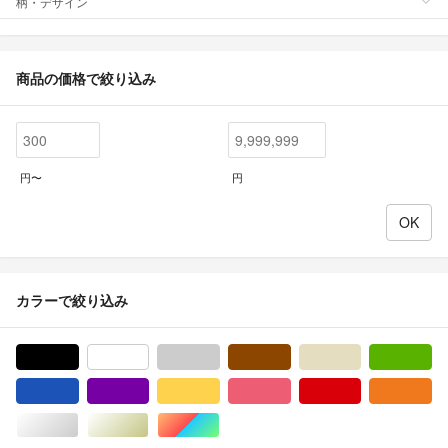
柄・デザイン
商品の価格で絞り込み
円〜
円
カラーで絞り込み
ブラック/黒色系
ホワイト/白色系
グレー/灰色系
ブラウン/茶色系
ベージュ系
グ
ブルー・ネイビー/青色系
パープル/紫色系
イエロー/黄色系
ピンク/桃色系
レッド/赤色系
オ
シルバー/銀色系
ゴールド/金色系
マルチカラー