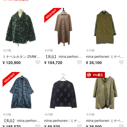
その他
その他
その他
ミナペルホネン 25AW wind bird ジャケット ショートコート
【美品】 mina perhonen / ミナペルホネン | 2023AW | tambourine / タンバリン ウール 刺しゅう ステンカラーコート | 36 | ベージュ | レディース
mina perhonen ミナペルホネン コート（その他） S ベージュ 【古着】【中古】【送料無料】
¥
120,900
¥
104,720
¥
34,100
5%還元
その他
その他
その他
【美品】 mina perhonen / ミナペルホネン | 2025-26aw | Wind bird coat 総柄 ロングコート | 40 | ブルー/ブラック | レディース
mina perhonen / ミナペルホネン | chum 刺しゅう ベルベット ノーカラージャケット | 36 | ブラウン | レディース
mina perhonen ミナペルホネン coppice バルーンジャケット コート 0a6255 グレージュ系 38
¥
185,570
¥
58,520
¥
38,500