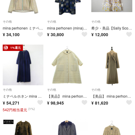
その他
その他
その他
mina perhonen ミナペルホネン マウンテンパーカー L カーキ 【古着】【中古】【送料無料】
mina perhonen (mina)(ミナペルホネン) コート サイズ36 S レディース美品 - ネイビー×ダークグレー×マルチ 長袖/防水/ジップアップ/春/秋
希少・美品【Sally Scott】五分袖ノーカラーコート
¥
34,100
¥
30,800
¥
12,000
1%還元
その他
その他
その他
ミナペルホネン mina perhonen rytmi ウール混 ノーカラー タックワンピースコート 36 ネイビー／ドルマン パイピング【2400015075051】
【美品】 mina perhonen / ミナペルホネン | 2023AW | tambourine quilting coat タンバリン 刺しゅう キルティングコート | 38 | ホワイト | レディース
【美品】 mina perhonen / ミナペルホネン | cremona / ウールメルトン ロングコート | 38 | グレージュ | レディース
¥
54,271
¥
98,945
¥
81,620
(1%)
542円相当還元