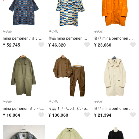
その他
その他
その他
mina perhonen / ミナペルホネン | pallo / エンブロイダリージャケット | 36 | ブルー系 | レディース
美品 mina perhonen ミナペルホネン lake ステンカラーコート fs0628 ベージュ ブルー レディース 古着 中古 USED
良品 mina perhonen ミナペルホネン choucho フーデッドコート ua6519 サイズ40 オレンジ レディース 古着 中古 USED
¥
52,745
¥
46,320
¥
23,660
その他
その他
その他
mina perhonen ミナペルホネン rain friends フーデッドコート ta6001u サイズ36 カーキ レディース 古着 中古 USED
良品 ミナペルホネン piacere コットンギャバジン ブルゾン medium length テーパードパンツ セットアップ 36・38 ブラウン レディース 古着 中古 USED
良品 mina perhonen ミナペルホネン rain friends フーデッドコート ta6001u サイズ38/S ベージュ レディース 古着 中古 USED
¥
10,064
¥
136,960
¥
21,394