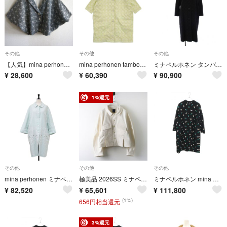
その他
その他
その他
【人気】mina perhonen【cantuccio ジャケット】38 ミナペルホネン 26070110
mina perhonen tambourine us6492 サイズ36 ドルマンスリーブ コート ライトイエロー レディース ミナペルホネン【中古】6-0612M♪
ミナペルホネン タンバリン ステンカラーコート 38 紺 oa6284
¥
28,600
¥
60,390
¥
90,900
1%還元
その他
その他
その他
mina perhonen ミナペルホネン コート ミント サイズ:38(M) リネン 刺繍 ステンカラーコート ドロップショルダー 花柄 ワイド アウター ジャケット 上着 日本製【レディース】【中古】
極美品 2026SS ミナペルホネン mina perhonen piacere ブルゾン 38＼ エクリュ ピアチェーレ ジャケット コットン【2400015019727】
ミナペルホネン mina perhonen PETAL FEATHER 花柄刺繍 ノーカラー 衣料品 アウター ウール レディース ブラック系 / マルチカラー ADA6815 【中古】
¥
82,520
¥
65,601
¥
111,800
(1%)
656円相当還元
3%還元