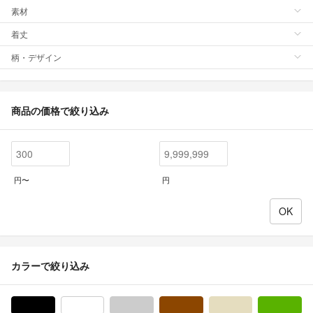
素材
着丈
柄・デザイン
商品の価格で絞り込み
円〜
円
カラーで絞り込み
ブラック/黒色系
ホワイト/白色系
グレー/灰色系
ブラウン/茶色系
ベージュ系
グ