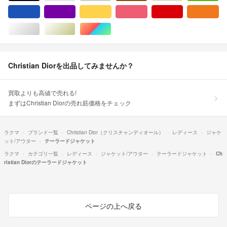
ブルー・ネイビー/青色系
パープル/紫色系
イエロー/黄色系
ピンク/桃色系
レッド/赤色系
オ
シルバー/銀色系
ゴールド/金色系
マルチカラー
Christian Diorを出品してみませんか？
買取よりも高値で売れる!
まずはChristian Diorの売れ筋価格をチェック
ラクマ
ブランド一覧
Christian Dior（クリスチャンディオール）
レディース
ジャケ
ット/アウター
テーラードジャケット
ラクマ
カテゴリ一覧
レディース
ジャケット/アウター
テーラードジャケット
Ch
ristian Diorのテーラードジャケット
ページの上へ戻る