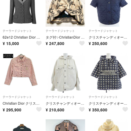
テーラードジャケット
テーラードジャケット
テーラードジャケット
62e12 Christian Dior クリスチャンディオール テーラードジャケット レザーパイピング チェック柄 総柄 サイズ9 ブラック ホワイト レディース 女性用o07t
タグ付✨️ChristianDior フラワーエンブロイダリージャケット
クリスチャンディオール CHRISTIAN DIOR 347V38A2827 ジャケット
¥
15,000
¥
247,800
¥
250,600
テーラードジャケット
テーラードジャケット
テーラードジャケット
Christian Dior クリスチャンディオール 【国内正規】4P12022501 トロッター デニムジャケット 38
クリスチャンディオール CHRISTIAN DIOR 522V46A3050 デニムジャケット
クリスチャンディオール CHRISTIAN DIOR アノラック マクロカナージュ 417C19A2378 ジャケット
¥
295,900
¥
210,600
¥
350,600