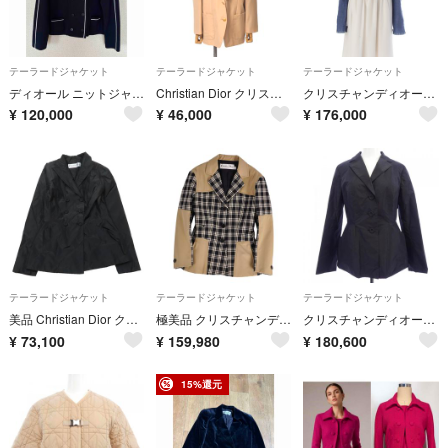
テーラードジャケット
テーラードジャケット
テーラードジャケット
ディオール ニットジャケット ダブル ネイビー38
Christian Dior クリスチャンディオール ヴィンテージ テーラードジャケット サイズL エンブレム 刺繍 ブレザー 金ボタン ブランド古着【中古】20260807/PU0123
クリスチャンディオール 2000年 00FW ウール モヘア ナイロン Dロゴ ホースビット クロップドニット テーラードジャケット トップス 0A13021010 ブルー ライトブルー 40【中古】
¥
120,000
¥
46,000
¥
176,000
テーラードジャケット
テーラードジャケット
テーラードジャケット
美品 Christian Dior クリスチャンディオール サンプル品 シルク テーラードジャケット ブレザー ダブルブレスト F38 ブラック レディース 古着 中古 USED
極美品 クリスチャンディオール Christian Dior ジャケット 2022 テーラード チェック ウール ツイード 切り替え F36
クリスチャンディオール CHRISTIAN DIOR 921V01A6611 ジャケット
¥
73,100
¥
159,980
¥
180,600
15%還元