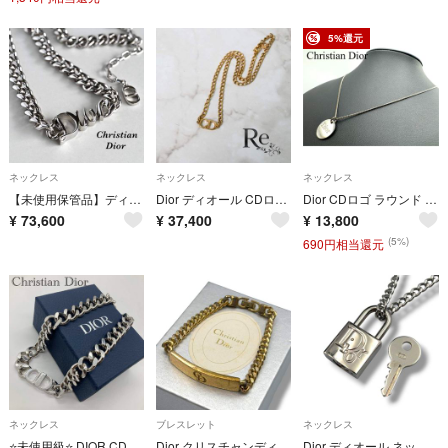
5%還元
ネックレス
ネックレス
ネックレス
【未使用保管品】ディオール リボン ribbon ロゴ ネックレス チェーン
Dior ディオール CDロゴ チェーンネックレス ゴールド ヴィンテージ
Dior CDロゴ ラウンド ネックレス 刻印 45cm
¥
73,600
¥
37,400
¥
13,800
(5%)
690円相当還元
ネックレス
ブレスレット
ネックレス
⭐️未使用級⭐️ DIOR CDアイコン チェーン リンク ネックレス シルバー
Dior クリスチャンディオール ブレスレット 喜平チェーン ロゴ ヴィンテージ
Dior ディオール ネックレス パドロック 南京錠 喜平 社外チェーン 鍵付