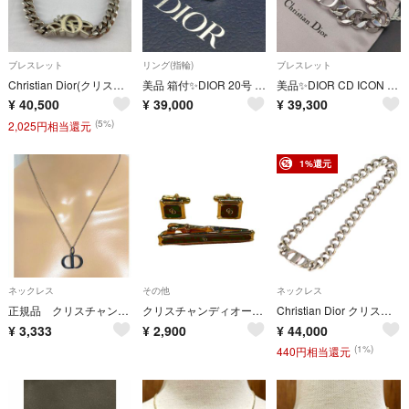
ブレスレット
リング(指輪)
ブレスレット
Christian Dior(クリスチャン・ディオール） カクタス ジャック チェーンリンク ブレスレット シルバー
美品 箱付✨DIOR 20号 サイズ M オブリークシグネットリング 925
美品✨DIOR CD ICON チェーンリンク ブレスレット シルバー 喜平
¥
40,500
¥
39,000
¥
39,300
(5%)
2,025円相当還元
1%還元
ネックレス
その他
ネックレス
正規品 クリスチャンディオール dior チャーム 黒 ネックレス
クリスチャンディオール Christian Dior カフス タイピン セット
Christian Dior クリスチャンディオール CD アイコン チェーンリンク ネックレス チョーカー シルバー
¥
3,333
¥
2,900
¥
44,000
(1%)
440円相当還元