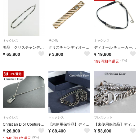
ネックレス
その他
ネックレス
美品 クリスチャンディオール Christian Dior CDアイコン チェーン ネックレス ブラック×シルバー メンズ ユニセックス ブランドアクセサリー
クリスチャンディオール Christian Dior カフス 箱付き
ディオール チョーカー J'ADIOR ブラック メタル
¥
65,800
¥
3,900
¥
19,800
(1%)
198円相当還元
5%還元
ネックレス
ネックレス
ブレスレット
Christian Dior Couture ドッグタグ ネックレス
【未使用保管品】ディオール CDアイコン チェーンリンク ネックレス シルバー
【未使用保管品】ディオール 現行 ribbon リボン チェーン ブレスレット
¥
26,800
¥
88,400
¥
53,600
(5%)
1,340円相当還元