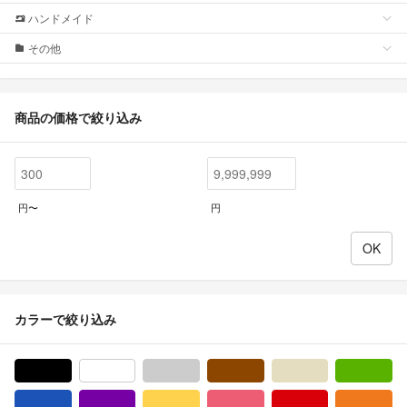
ハンドメイド
その他
商品の価格で絞り込み
円〜
円
カラーで絞り込み
ブラック/黒色系
ホワイト/白色系
グレー/灰色系
ブラウン/茶色系
ベージュ系
グ
ブルー・ネイビー/青色系
パープル/紫色系
イエロー/黄色系
ピンク/桃色系
レッド/赤色系
オ