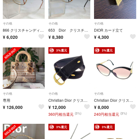
その他
その他
その他
866 クリスチャンディオール メガネ 度有 ヴィンテージ 2791 44
653 Dior クリスチャンディオール メガネ 度有 214543 特殊型
DIOR カード立て
¥
6,020
¥
8,380
¥
4,300
3%還元
3%還元
その他
その他
その他
専用
Christian Dior クリスチャンディオール ベルト CDロゴ/ラインストーン/ヌバックレザー ヴィンテージ ブラック レディース / 240001210165
Christian Dior クリスチャンディオール メガネフレーム プラスチック/ CDロゴ/クロコ型押し ブラック×ゴールドカラー レディース / 240001184505
¥
126,000
¥
12,000
¥
8,000
(3%)
(3%)
360円相当還元
240円相当還元
3%還元
3%還元