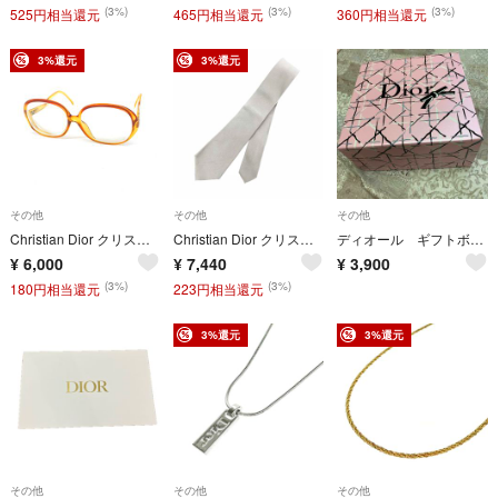
(3%)
(3%)
(3%)
525円相当還元
465円相当還元
360円相当還元
3%還元
3%還元
その他
その他
その他
Christian Dior クリスチャンディオール メガネ ドイツ製/クリア/CDロゴ ヴィンテージ/2076J 30 55□14 オレンジ レディース / 240001213202
Christian Dior クリスチャンディオール ネクタイ 無地/ シルク100％ シルバーカラー メンズ / 240001209865
ディオール ギフトボックス
¥
6,000
¥
7,440
¥
3,900
(3%)
(3%)
180円相当還元
223円相当還元
3%還元
3%還元
その他
その他
その他