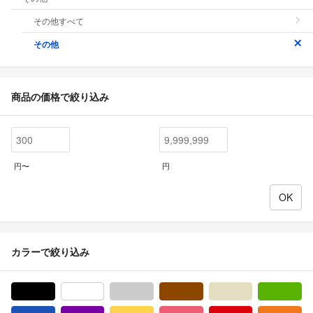
その他すべて
その他
商品の価格で絞り込み
円〜
円
カラーで絞り込み
ブラック/黒色系
ホワイト/白色系
グレー/灰色系
ブラウン/茶色系
ベージュ系
グ