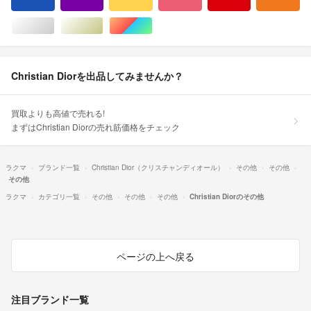
ブルー・ネイビー/青色系
パープル/紫色系
イエロー/黄色系
ピンク/桃色系
レッド/赤色系
オ
シルバー/銀色系
ゴールド/金色系
マルチカラー
Christian Diorを出品してみませんか？
買取よりも高値で売れる!
まずはChristian Diorの売れ筋価格をチェック
ラクマ
ブランド一覧
Christian Dior（クリスチャンディオール）
その他
その他
その他
ラクマ
カテゴリ一覧
その他
その他
その他
Christian Diorのその他
ページの上へ戻る
注目ブランド一覧