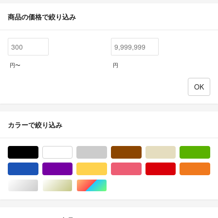
商品の価格で絞り込み
円〜
円
カラーで絞り込み
ブラック/黒色系
ホワイト/白色系
グレー/灰色系
ブラウン/茶色系
ベージュ系
グ
ブルー・ネイビー/青色系
パープル/紫色系
イエロー/黄色系
ピンク/桃色系
レッド/赤色系
オ
シルバー/銀色系
ゴールド/金色系
マルチカラー