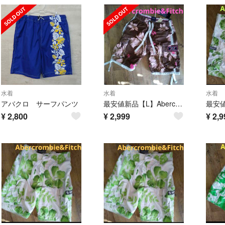
水着
水着
水着
アバクロ サーフパンツ
最安値新品【L】Abercrombie&Fitch水着
¥
2,800
¥
2,999
¥
2,9