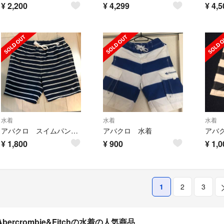
¥
2,200
¥
4,299
¥
4,5
水着
水着
水着
アバクロ スイムパンツ 水着 海パン
アバクロ 水着
アバ
¥
1,800
¥
900
¥
1,0
1
2
3
Abercrombie&Fitchの水着の人気商品