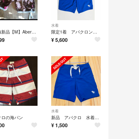
水着
最安値新品【M】Abercrombie&Fitchサーフパンツ
限定1着 アバクロンビー スイム格好良く目立つ 鮮やかなブルー サイズ XS
99
¥
5,600
水着
クロの海パン
新品 アバクロ 水着 ブルー M
00
¥
1,500