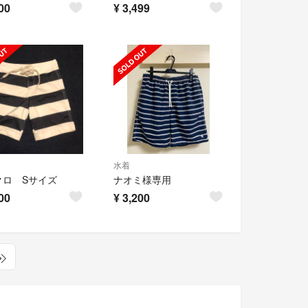
00
¥
3,499
水着
クロ Sサイズ
ナオミ様専用
00
¥
3,200