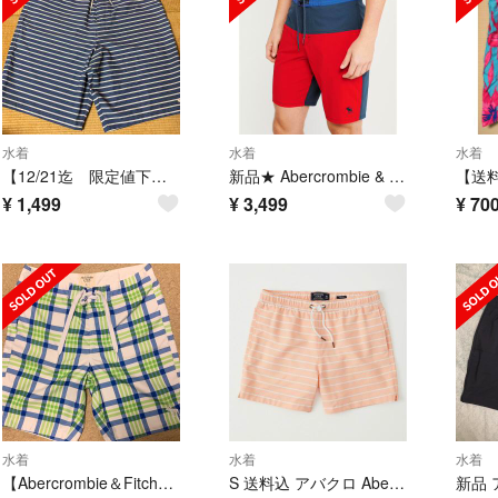
水着
水着
水着
【12/21迄 限定値下げ アバクロ 水着メンズ スイミング 夏】
新品★ Abercrombie & Fitch アバクロ メンズ 水着
¥
1,499
¥
3,499
¥
70
水着
水着
水着
【Abercrombie＆Fitch】アバクロンビー＆フィッチ 水着
S 送料込 アバクロ Abercrombie&Fitch スイムパンツ 水着
新品 