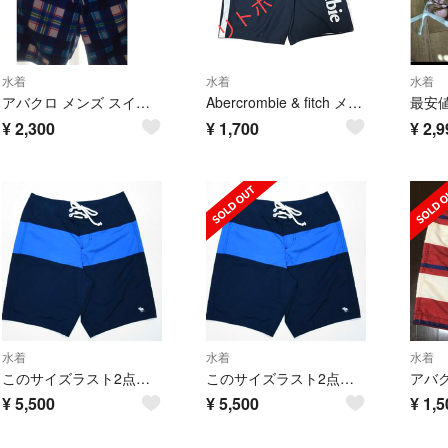
水着
水着
水着
アバクロ メンズ スイムウェア 水着 M
Abercrombie & fitch メンズ水着
¥
2,300
¥
1,700
¥
2,9
水着
水着
水着
このサイズラスト2点 格好良いい アバクロンビー メンズ スイム サイズ S
このサイズラスト2点 格好良いい アバクロンビー メンズ スイム サイズ L
アバ
¥
5,500
¥
5,500
¥
1,5