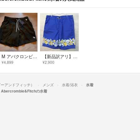
M アバクロンビー&フィッチ 水着 海水パンツ サーフパンツ シンプル 水陸両用
【新品訳アリ】Abercrombie & Fitch サーフパンツ ボタニカル柄
¥4,899
¥2,900
クロンビーアンドフィッチ）
メンズ
水着/浴衣
水着
Abercrombie&Fitchの水着