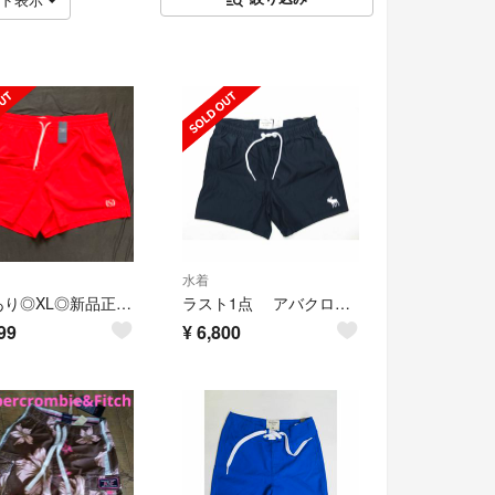
水着
割引あり◎XL◎新品正規品◎アバクロ◎スイムパンツ◎送料無料
ラスト1点 アバクロンビー メンズ シンプルでカッコ良い水着 ネイビー XL
99
¥
6,800