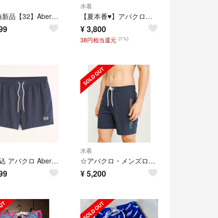
水着
最安値新品【32】Abercrombie&Fitch水着
【夏本番♥】アバクロンビー&フィッチ 海水パンツ / サイズM-L
99
¥
3,800
(1%)
38円相当還元
水着
L送料込 アバクロ Abercrombie&Fitch スイムパンツ ホリスター
☆アバクロ・メンズロゴ水着★２８★★
99
¥
5,200