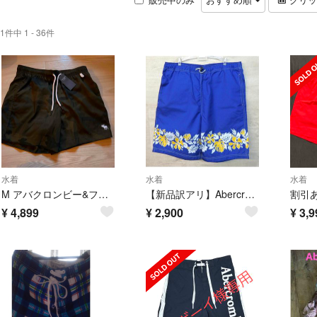
1件中 1 - 36件
水着
水着
水着
M アバクロンビー&フィッチ 水着 海水パンツ サーフパンツ シンプル 水陸両用
【新品訳アリ】Abercrombie & Fitch サーフパンツ ボタニカル柄
¥
4,899
¥
2,900
¥
3,9