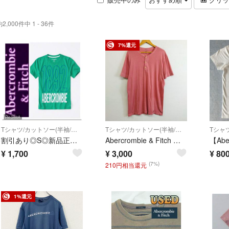
約2,000件中 1 - 36件
7%還元
Tシャツ/カットソー(半袖/袖なし)
Tシャツ/カットソー(半袖/袖なし)
割引あり◎S◎新品正規品◎アバクロ◎UネックTシャツ◎送料込
Abercrombie & Fitch アバクロンビー&フィッチ A＆F Tシャツ 半袖 ヘンリーネック アメカジ 古着 ピンク系 XL H14
¥
1,700
¥
3,000
¥
80
(7%)
210円相当還元
1%還元