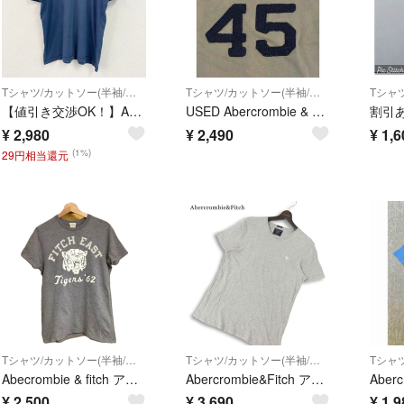
Tシャツ/カットソー(半袖/袖なし)
Tシャツ/カットソー(半袖/袖なし)
【値引き交渉OK！】Abercrombie & Fitch アバクロンビー＆フィッチ MUSCLE 半袖プリントTシャツ 紺 ネイビー Lサイズ 古着
USED Abercrombie & Fitch ダメージ加工 Tシャツ M
¥
2,980
¥
2,490
¥
1,6
(1%)
29円相当還元
Tシャツ/カットソー(半袖/袖なし)
Tシャツ/カットソー(半袖/袖なし)
Abecrombie & fitch アバクロ プリント半袖Tシャツ カジュアル アメカジ ビンテージ 古着 グレー S
Abercrombie&Fitch アバクロンビー＆フィッチ 春夏★ 半袖 ロゴ刺繍 Vネック Tシャツ カットソー Sz.M メンズ 灰 グレー
¥
2,500
¥
3,690
¥
1,9