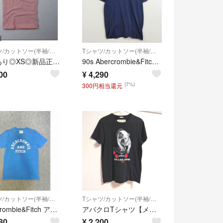
Tシャツ/カットソー(半袖/袖なし)
Tシャツ/カットソー(半袖/袖なし)
割引あり◎XS◎新品正規品◎アバクロ◎UネックTシャツ◎送料込
90s Abercrombie&Fitch アバクロ A&F Tシャツ ロゴ 刺繍 バックプリント アメカジ シングルステッチ 古着 VINTAGE ネイビー M G281
00
¥
4,290
(7%)
300円相当還元
Tシャツ/カットソー(半袖/袖なし)
Tシャツ/カットソー(半袖/袖なし)
Abercrombie&Fitch アバクロンビー&フィッチ Tシャツ Ｓ.XS
アバクロTシャツ【メンズMサイズ】
80
¥
2,200