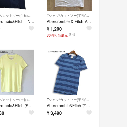
Tシャツ/カットソー(半袖/袖なし)
Tシャツ/カットソー(半袖/袖なし)
Abercrombie&Fitch NEW YORK Tシャツ メンズ L アバクロ アバクロンビー アンド フィッチ USED
Abercrombie & Fitch Vネック Tシャツ ホワイト L
9
¥
1,200
(3%)
36円相当還元
Tシャツ/カットソー(半袖/袖なし)
Tシャツ/カットソー(半袖/袖なし)
Abercrombie&Fitch アバクロ メンズ VネックTシャツ イエロー
Abercrombie&Fitch アバクロンビー＆フィッチ 春夏★ 半袖 インディゴ ボーダー ポケット カットソー Tシャツ Sz.S メンズ
80
¥
3,490