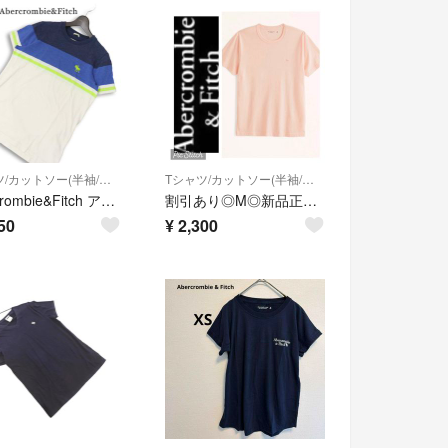
Tシャツ/カットソー(半袖/袖なし)
Tシャツ/カットソー(半袖/袖なし)
Abercrombie&Fitch アバクロンビー＆フィッチ 春夏★ 半袖 ロゴ刺繍 ボーダー Tシャツ カットソー Sz.L メンズ
割引あり◎M◎新品正規品◎アバクロ◎Tシャツ◎送料込
50
¥
2,300