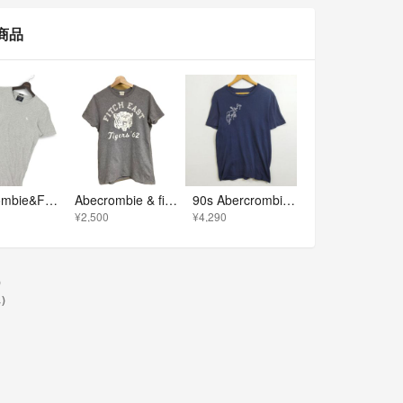
気商品
Abercrombie&Fitch アバクロンビー＆フィッチ 春夏★ 半袖 ロゴ刺繍 Vネック Tシャツ カットソー Sz.M メンズ 灰 グレー
Abecrombie & fitch アバクロ プリント半袖Tシャツ カジュアル アメカジ ビンテージ 古着 グレー S
90s Abercrombie&Fitch アバクロ A&F Tシャツ ロゴ 刺繍 バックプリント アメカジ シングルステッチ 古着 VINTAGE ネイビー M G281
¥2,500
¥4,290
)
)