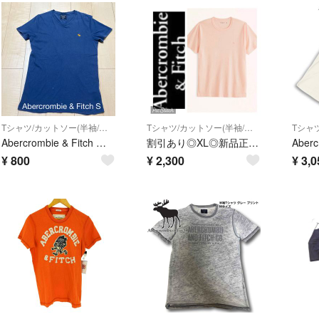
Tシャツ/カットソー(半袖/袖なし)
Tシャツ/カットソー(半袖/袖なし)
Abercrombie & Fitch アバクロ Tシャツ ブルー メンズ S
割引あり◎XL◎新品正規品◎アバクロ◎Tシャツ◎送料込
¥
800
¥
2,300
¥
3,0