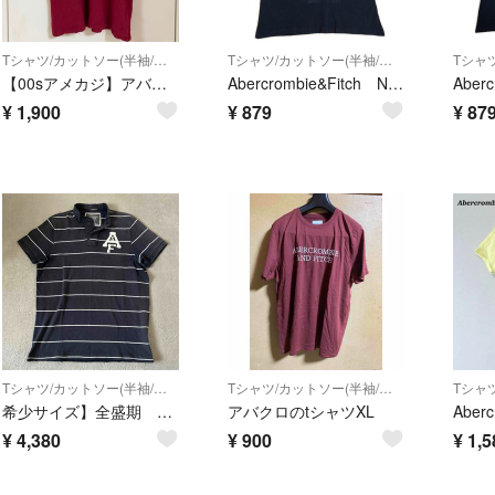
Tシャツ/カットソー(半袖/袖なし)
Tシャツ/カットソー(半袖/袖なし)
【00sアメカジ】アバクロンビー&フィッチ ダメージ加工Tシャツ M ボルドー
Abercrombie&Fitch NEW YORK メンズ L A＆FITCH アバクロ アバクロンビーアンドフィッチ USED
¥
1,900
¥
879
¥
87
Tシャツ/カットソー(半袖/袖なし)
Tシャツ/カットソー(半袖/袖なし)
希少サイズ】全盛期 アバクロ Tシャツ ヘンリーネック ボーダー XXL 紺×白
アバクロのtシャツXL
¥
4,380
¥
900
¥
1,5