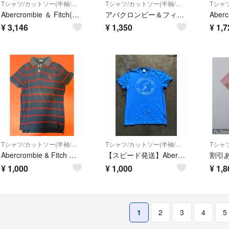
Tシャツ/カットソー(半袖/袖なし)
Tシャツ/カットソー(半袖/袖なし)
Abercrombie ＆ Fitch(アバクロンビーアンドフィッチ) メンズ
アバクロンビー＆フィッチ 半袖Tシャツ グレー プリント Mサイズ
¥
3,146
¥
1,350
¥
1,7
Tシャツ/カットソー(半袖/袖なし)
Tシャツ/カットソー(半袖/袖なし)
Abercrombie & Fitch アバクロ ボーダーポロシャツ Sサイズ
【スピード発送】Abercrombie & Fitch Tシャツ Sサイズ
¥
1,000
¥
1,000
¥
1,8
1
2
3
4
5