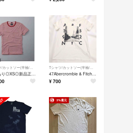
Tシャツ/カットソー(半袖/袖なし)
Tシャツ/カットソー(半袖/袖なし)
割引あり◎XS◎新品正規品◎アバクロ◎UネックTシャツ◎送料込
47Abercrombie & Fitch 半袖Tシャツ プリント ホワイト S
00
¥
700
3%還元