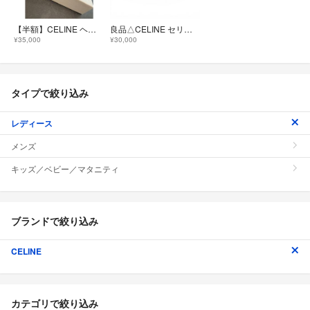
【半額】CELINE ヘッドバンド カチューシャ 定価7万円 べっ甲柄
良品△CELINE セリーヌ 46Y376CEA ハバナブロンド ドレ ロゴ カチューシャ ヘアアクセサリー ヘッドバンド クリアブラウン 伊製 保存袋付
¥35,000
¥30,000
タイプで絞り込み
レディース
メンズ
キッズ／ベビー／マタニティ
ブランドで絞り込み
CELINE
カテゴリで絞り込み