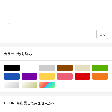
円〜
円
カラーで絞り込み
ブラック/黒色系
ホワイト/白色系
グレー/灰色系
ブラウン/茶色系
ベージュ系
グ
ブルー・ネイビー/青色系
パープル/紫色系
イエロー/黄色系
ピンク/桃色系
レッド/赤色系
オ
シルバー/銀色系
ゴールド/金色系
マルチカラー
CELINEを出品してみませんか？