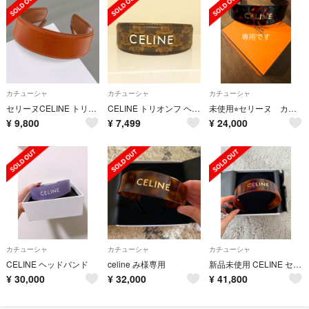
カチューシャ
カチューシャ
カチューシャ
セリーヌCELINE トリオンフ ロゴ カーフスキンカチューシャ 刻印あり
CELINE トリオンフ ヘアカチューシャ
未使用⭐︎セリーヌ カチューシャ
¥
9,800
¥
7,499
¥
24,000
カチューシャ
カチューシャ
カチューシャ
CELINE ヘッドバンド
celine み様専用
新品未使用 CELINE セリーヌ 大人気 カチューシャ ブラウン
¥
30,000
¥
32,000
¥
41,800