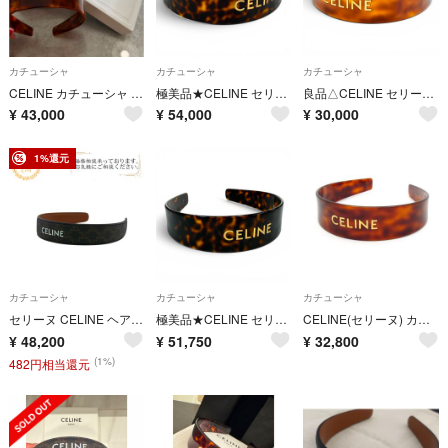
カチューシャ
カチューシャ
カチューシャ
CELINE カチューシャ べっ甲柄
極美品★CELINE セリーヌ 46Y376CEA ヘッドバンド アセテート＆スチール ロゴデザイン べっ甲柄 カチューシャ ブラウン イタリア製 箱付
良品△CELINE セリーヌ 46Y376CEA ハバナブロンド ドレ ロゴ カチューシャ ヘアアクセサリー ヘッドバンド クリアブラウン 伊製 保存袋付
¥
43,000
¥
54,000
¥
30,000
1%還元
カチューシャ
カチューシャ
カチューシャ
セリーヌ CELINE ヘアアクセサリー トリオンフ ロゴ カチューシャ ブラック
極美品★CELINE セリーヌ 46Y376CEA.19AG 現行品 ロゴデザイン べっ甲柄 ヘアアクセサリー ヘッドバンド カチューシャ ブラウン 箱付き
CELINE(セリーヌ) カチューシャ ヘッドバンド 46Y376CEA.19LG ブラウン（ハバナブロンド / ドレ）
¥
48,200
¥
51,750
¥
32,800
(1%)
482円相当還元