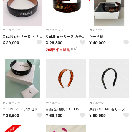
カチューシャ
カチューシャ
カチューシャ
CELINE セリーヌ トリオンフ PVCレザー カチューシャ ヘアバンド
CELINE セリーヌ カチューシャ ヘアバンド ゴールドロゴ トータスシェルヘアアクセサリー ブラウン レディース
たーき様
¥
29,000
¥
26,800
¥
40,000
(1%)
268円相当還元
カチューシャ
カチューシャ
カチューシャ
CELINE ヘアアクセサリー ヘッドバンド / カチューシャ ブラック
新品 定価以下 CELINE セリーヌ ヘアアクセサリー ヘッドバンド
新品 CELINE セリーヌ PARIS シン ヘッドバンド カチューシャ
¥
36,500
¥
69,100
¥
80,999