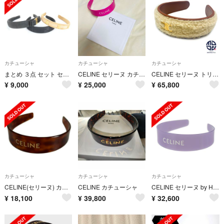
カチューシャ
カチューシャ
カチューシャ
まとめ ３点 セット セリーヌ フェラガモ フェンディ カチューシャ トリオンフ ヴァラリボン ヘアアクセサリー レディース ERE CW14-4
CELINE セリーヌ カチューシャ ヘッドバンド ピンク
CELINE セリーヌ トリオンフ ゴールド ムートン カチューシャ ヘッドバンド 460TA3LSS ヘアアクセサリー 小物 ブランド ファッション
¥
9,000
¥
25,000
¥
65,800
カチューシャ
カチューシャ
カチューシャ
CELINE(セリーヌ) カチューシャ美品 - 46Y376CEA.19LG ハバナブロンド×ドレ べっ甲柄
CELINE カチューシャ
CELINE セリーヌ by Hedi Slimane ヘッドバンド その他アクセサリー - アセテート ライトヴァイオレット系 ヘアアクセサリー カチューシャ 紙留め 髪飾り ロゴ バイエディスリマン 【本物保証】
¥
18,100
¥
39,800
¥
32,600