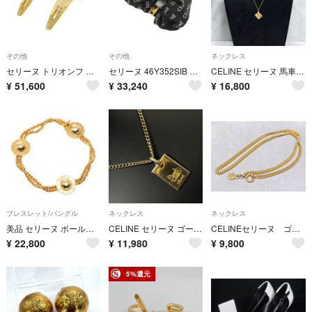
その他
その他
ネックレス
セリーヌ トリオンフ スナップ クリップ 46Z656BSL ヘアークリップ
セリーヌ 46Y352SIB シュシュ
CELINE セリーヌ 馬車モチーフ ネックレス ゴールドカラー ヴィンテージ
¥
51,600
¥
33,240
¥
16,800
ブレスレット/バングル
ネックレス
ネックレス
美品 セリーヌ ボールスター チェーン ブレスレット メッキ レディース CELINE 【1-0281874】
CELINE セリーヌ ゴールド 馬車 プレート ネックレス オールドセリーヌ ヴィンテージ チェーン 希少 貴重 レア品 正規品
CELINEセリーヌ ゴールドカラーチェーンネックレス
¥
22,800
¥
11,980
¥
9,800
5%還元