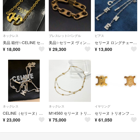
ネックレス
ブレスレット/バングル
ピアス
美品 箱付✨CELINE セリーヌ ヴィンテージ ネックレス ホースビット 希少
美品✨セリーヌ ヴィンテージ マカダム ゴールド ブレスレット トリオンフ
セリーヌ ロングチェーン ピアス ロゴ クリアストーン/24-4728S
¥
18,000
¥
29,300
¥
13,800
ネックレス
ネックレス
イヤリング
CELINE（セリーヌ）トリオンフ ネックレス シルバー ラインストーン
M14560 セリーヌ トリオンフ パール ダブルネックレス ミニトリオンフ ネックレス チョーカー ゴールド
セリーヌ トリオンフ マカダム イヤリング 両耳用 アクセサリー ゴールド【中古】
¥
23,000
¥
75,000
¥
61,050