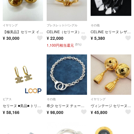
イヤリング
ブレスレット/バングル
その他
【極美品】セリーヌ イヤリング 耳飾り ゴールド金具トリオンフ ゴールド金具
CELINE（セリーヌ） バーベル エクストラシン ノット ブレスレット ゴールド
CELINE セリーヌ レザー ヒール パンプス 表記サイズ 36 (約23cm) 靴 シューズ レディース ブラック系×アイボリー系 DP4506
¥
30,000
¥
22,000
¥
5,380
(5%)
1,100円相当還元
ピアス
その他
イヤリング
セリーヌ ■美品■ トリオンフ ピアス アクセサリー GP ラインストーン ゴールド 【715839】8
希少 セリーヌ チェーントリオンフ ハンドカフ ネックレス/25-2686
ヴィンテージ セリーヌ タッセルモチーフ イヤリング ゴールド/25-2702
¥
58,166
¥
98,000
¥
45,800