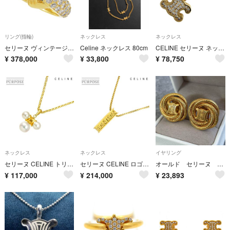
リング(指輪)
ネックレス
ネックレス
セリーヌ ヴィンテージ ロゴ ハート ダイヤ ルビー リング K18YG 11号
Celine ネックレス 80cm
CELINE セリーヌ ネックレス トリオンフ アジャスター付き アクセサリー ラインストーン ゴールド レディース 約3.6g 美品【中古品】
¥
378,000
¥
33,800
¥
78,750
ネックレス
ネックレス
イヤリング
セリーヌ CELINE トリオンフ アコヤ真珠 6.5-4.8mm ネックレス 40cm K18 YG イエローゴールド 750 マカダム 90331620
セリーヌ CELINE ロゴ ルビー 0.02ct ネックレス 42cm K18 YG イエローゴールド 750 90330289
オールド セリーヌ トリオンフ イヤリング ピアス ゴールド サークル y2k
¥
117,000
¥
214,000
¥
23,893