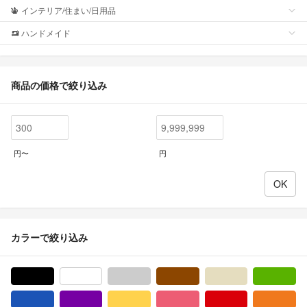
インテリア/住まい/日用品
ハンドメイド
商品の価格で絞り込み
円〜
円
カラーで絞り込み
ブラック/黒色系
ホワイト/白色系
グレー/灰色系
ブラウン/茶色系
ベージュ系
グ
ブルー・ネイビー/青色系
パープル/紫色系
イエロー/黄色系
ピンク/桃色系
レッド/赤色系
オ