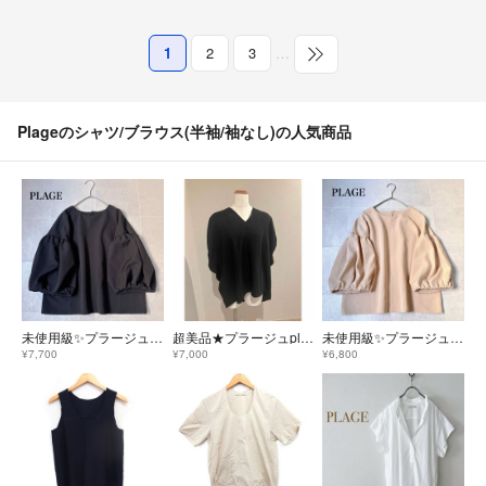
1
2
3
…
Plageのシャツ/ブラウス(半袖/袖なし)の人気商品
未使用級✨プラージュ Meringue ブラウス ボリュームスリーブ タック F
超美品★プラージュplage ドルマンスリーブトップス ブラウス
未使用級✨プラージュ Meringue ブラウス ボリュームスリーブ タック F
¥7,700
¥7,000
¥6,800