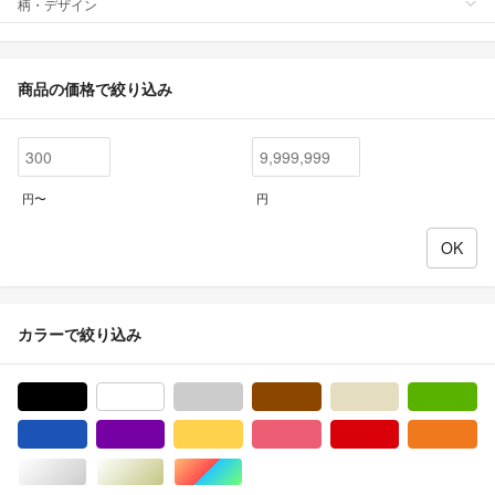
柄・デザイン
商品の価格で絞り込み
円〜
円
カラーで絞り込み
ブラック/黒色系
ホワイト/白色系
グレー/灰色系
ブラウン/茶色系
ベージュ系
グ
ブルー・ネイビー/青色系
パープル/紫色系
イエロー/黄色系
ピンク/桃色系
レッド/赤色系
オ
シルバー/銀色系
ゴールド/金色系
マルチカラー