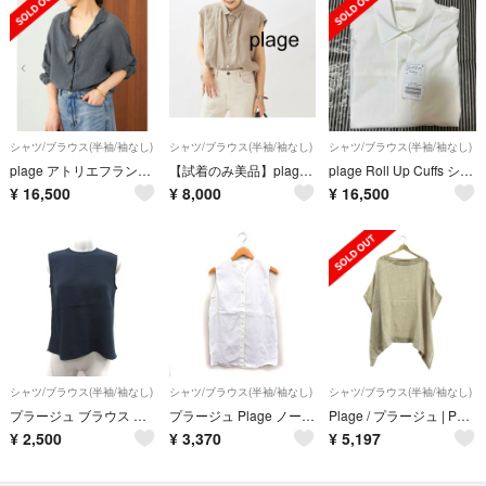
シャツ/ブラウス(半袖/袖なし)
シャツ/ブラウス(半袖/袖なし)
シャツ/ブラウス(半袖/袖なし)
plage アトリエフランセ 別注 OVER シャツ
【試着のみ美品】plage プラージュ リネンノースリビッグシャツ
plage Roll Up Cuffs シャツ
¥
16,500
¥
8,000
¥
16,500
シャツ/ブラウス(半袖/袖なし)
シャツ/ブラウス(半袖/袖なし)
シャツ/ブラウス(半袖/袖なし)
プラージュ ブラウス プルオーバー ノースリーブ 紺 ネイビー /YI
プラージュ Plage ノースリーブ シャツ バンドカラー 無地 リネン 麻 白
Plage / プラージュ | Poncho リネン ブラウス | F | ベージュ | レディース
¥
2,500
¥
3,370
¥
5,197