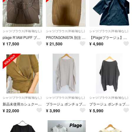
シャツ/ブラウス(半袖/袖なし)
シャツ/ブラウス(半袖/袖なし)
シャツ/ブラウス(半袖/袖なし)
plage R’IAM PUFF ブラウス
PROTAGONISTA 別注 SIDE RBN WASHABLE SATIN
【Plageプラージュ】濃紺ネイビー半袖シャツブラウスシンプルトップスコットン
¥
17,500
¥
21,500
¥
4,980
シャツ/ブラウス(半袖/袖なし)
シャツ/ブラウス(半袖/袖なし)
シャツ/ブラウス(半袖/袖なし)
新品未使用カシュクールカーディガン
プラージュ ポンチョブラウス レディース ベージュ【中古】【新入荷】●
プラージュ ポンチョブラウス レディース グレー【中古】【新入荷】●
¥
22,000
¥
3,990
¥
5,990