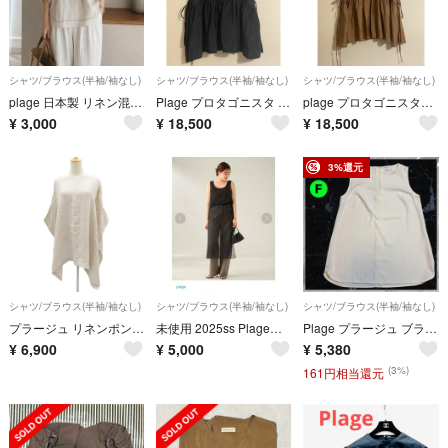
シャツ/ブラウス(半袖/袖なし)
シャツ/ブラウス(半袖/袖なし)
シャツ/ブラウス(半袖/袖なし)
plage 日本製 リネン混 ボリューム袖ブラウス シアー ゆったり 洗える
Plage プロタゴニスタ 別注 SIDE RBN WASHABLE SATIN
plage プロタゴニスタ別注 SIDE RBN WASHABLE SATIN
¥
3,000
¥
18,500
¥
18,500
3%還元
シャツ/ブラウス(半袖/袖なし)
シャツ/ブラウス(半袖/袖なし)
シャツ/ブラウス(半袖/袖なし)
プラージュ リネンポンチョ ブラウス グレージュ 21051922102020
未使用 2025ss Plageシアーノースリーブトップス プラージュ
Plage プラージュ ブラウス シャツ ノースリーブ タンクトップ 白 無地 トップス プルオーバー ホワイト レディース F
¥
6,900
¥
5,000
¥
5,380
(3%)
161円相当還元