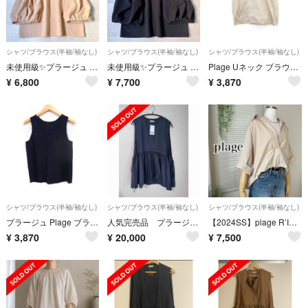
シャツ/ブラウス(半袖/袖なし)
シャツ/ブラウス(半袖/袖なし)
シャツ/ブラウス(半袖/袖なし)
未使用級✨プラージュ Meringue ブラウス ボリュームスリーブ タック F
未使用級✨プラージュ Meringue ブラウス ボリュームスリーブ タック F
Plage Uネック ブラウス 半袖 無地 コットン 綿 ライトベージュ
¥
6,800
¥
7,700
¥
3,870
シャツ/ブラウス(半袖/袖なし)
シャツ/ブラウス(半袖/袖なし)
シャツ/ブラウス(半袖/袖なし)
プラージュ Plage ブラウス スプーンネック ノースリーブ 無地 ネイビー
人気完売品 プラージュ PROTAGONISTA プロタゴニスタ 別注 SIDE RBN WASHABLE SATIN ブラウス
【2024SS】plage R’IAM フォルムスキッパー半袖 シャツ
¥
3,870
¥
20,000
¥
7,500