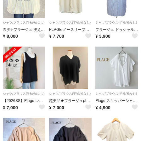
シャツ/ブラウス(半袖/袖なし)
シャツ/ブラウス(半袖/袖なし)
シャツ/ブラウス(半袖/袖なし)
希少✨プラージュ 洗える シルク100% ホルターネック ブラウス 日本製
PLAGE ノースリーブシャツ ホワイト FREE
プラージュ ドゥシャルム ノースリーブブラウス シャツ ストライプ 比翼仕立て
¥
8,000
¥
7,700
¥
3,900
シャツ/ブラウス(半袖/袖なし)
シャツ/ブラウス(半袖/袖なし)
シャツ/ブラウス(半袖/袖なし)
【2026SS】Plage レイヤーノースリブラウス 黒 サテン タンクトップ
超美品★プラージュplage ドルマンスリーブトップス ブラウス
Plage スキッパーシャツ ホワイト 2025SS
¥
7,000
¥
7,000
¥
4,900