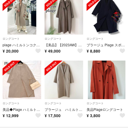
ロングコート
ロングコート
ロングコート
plage ハミルトンコクーンコート ベージュ 36サイズ
【美品】【2023AW】Plage ハミルトン トレンチコート ブラウン
プラージュ Plage スポンジ リバーコート 36 ネイビー 極美品 ゆったり
¥
20,000
¥
49,000
¥
8,880
ロングコート
ロングコート
ロングコート
美品◆Plage ハミルトン ノーカラーコート ウール100%◇ベージュ 38
プラージュ ハミルトンテーラードコート ベージュ 38
美品Plageロングコート
¥
12,999
¥
17,500
¥
3,800