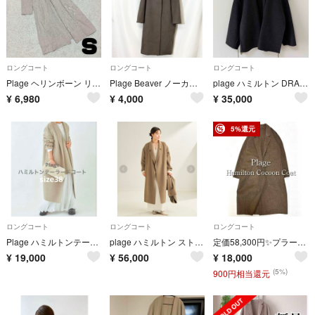
ロングコート
ロングコート
ロングコート
Plage ヘリンボーン リネン ガウンコート 羽織り きなり チェスターコート
Plage Beaver ノーカラーコート 36 プラージュ ウール
plage ハミルトン DRAPE MIDDLE コート 36
¥
6,980
¥
4,000
¥
35,000
5%還元
ロングコート
ロングコート
ロングコート
Plage ハミルトンテーラードコート オートミール
plage ハミルトン ストールコート 36 ベージュ カーキ 2024
定価58,300円✨プラージュ ハミルトンコクーンコート 美品 ブラウン系
¥
19,000
¥
56,000
¥
18,000
(5%)
900円相当還元