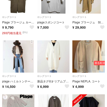
ロングコート
ロングコート
ロングコート
Plage プラージュ カーキ ウール ハミルトン テーラードコート
plageスポンジコート
Plage プラージュ Stand dolmanコート
¥
9,790
¥
7,000
¥
29,900
(3%)
293円相当還元
ロングコート
ロングコート
ロングコート
plage ハミルトンテーラードコート カーキー 36
新品タグ付♪ リアムプラージュ 24AW アンゴラ ウール シャギーニットコート
Plage NEPLA. コート
¥
14,500
¥
6,999
¥
4,999