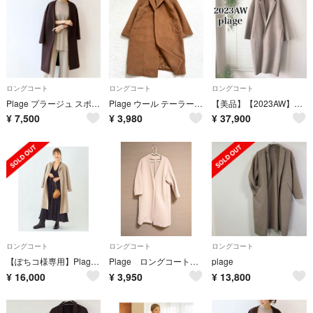
ロングコート
ロングコート
ロングコート
Plage プラージュ スポンジリバーコート ブラウン 茶 サイズ38
Plage ウール テーラード チェスターコート ロング 定価5.1万
【美品】【2023AW】Plage ハミルトン コクーンコート
¥
7,500
¥
3,980
¥
37,900
ロングコート
ロングコート
ロングコート
【ぽちコ様専用】Plageハミルトンノーカラーコート
Plage ロングコート スポンジリバーコート ノーカラーコート グレージュ
plage
¥
16,000
¥
3,950
¥
13,800