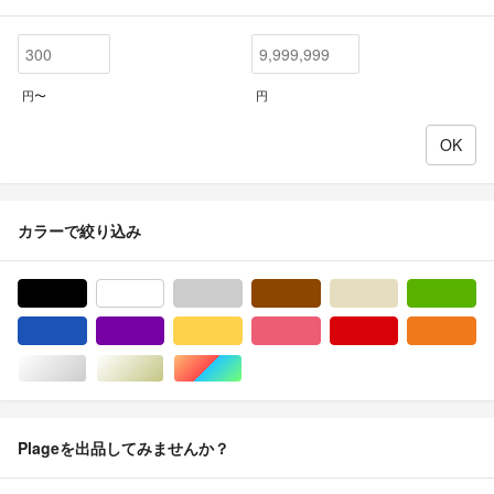
円〜
円
カラーで絞り込み
ブラック/黒色系
ホワイト/白色系
グレー/灰色系
ブラウン/茶色系
ベージュ系
グ
ブルー・ネイビー/青色系
パープル/紫色系
イエロー/黄色系
ピンク/桃色系
レッド/赤色系
オ
シルバー/銀色系
ゴールド/金色系
マルチカラー
Plageを出品してみませんか？