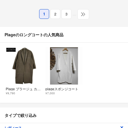
1
2
3
…
Plageのロングコートの人気商品
Plage プラージュ カーキ ウール ハミルトン テーラードコート
plageスポンジコート
¥9,790
¥7,000
タイプで絞り込み
レディース