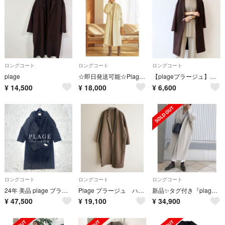
ロングコート
ロングコート
ロングコート
plage
☆即日発送可能☆Plage 【R'IAM】ノーカラーコート 2021aw
【plageプラージュ】スポンジリバーコート
¥
14,500
¥
18,000
¥
6,600
ロングコート
ロングコート
ロングコート
24年 美品 plage プラージュ ハミルトンストールコート 定価6.9
Plage プラージュ ハミルトンコクーンコート ロングコート
新品✨タグ付き『plage』プラージュ Wシャギー オーバーサイズ コート 36
¥
47,500
¥
19,100
¥
34,900