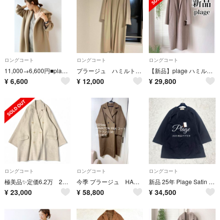
ロングコート
ロングコート
ロングコート
11,000→6,600円■plage大人可愛いスポンジフードコートベージュ38
プラージュ ハミルトンコート
【新品】plage ハミルトンテーラードコート 38 ベージュ
¥
6,600
¥
12,000
¥
29,800
ロングコート
ロングコート
ロングコート
極美品✨️定価6.2万 22AW プラージュ ハミルトンダブルミディコート 38
今季 プラージュ HAMILTON PEA コート ブラウンD
新品 25年 Plage Satin Round Neck コート 定価4.4
¥
23,000
¥
58,800
¥
34,500