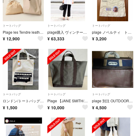
トートバッグ
トートバッグ
トートバッグ
Plage les Tendre leather バッグ
plage購入 ヴィンテージ ルイヴィトスピーディ25
plage ノベルティ トートバッグ
¥
12,900
¥
63,333
¥
3,200
トートバッグ
トートバッグ
トートバッグ
ロンドン/トートバッグ/新品未使用
Plage 【JANE SMITH/ジェーンスミス】トートバッグ MIDIUM
plage 別注 OUTDOOR 2way バッグ 辺見えみり
¥
1,500
¥
10,000
¥
4,500