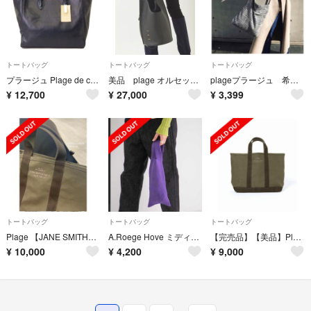
トートバッグ
トートバッグ
トートバッグ
プラージュ Plage de charme 良品 トートバッグ レザー ネイビー
美品 plage オルセット ブラック
plageプラージュ 希少ノベルティ バッグ 辺見えみりさん着用
¥
12,700
¥
27,000
¥
3,399
トートバッグ
トートバッグ
トートバッグ
Plage 【JANE SMITH】SP トートバッグ MIDIUM
A.Roege Hove ミディアムソリッドバッグ パープル
【完売品】【美品】Plage×JANESMITH 別注トートバッグ
¥
10,000
¥
4,200
¥
9,000