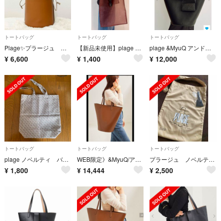
トートバッグ
トートバッグ
トートバッグ
Plage✨プラージュ バケツバッグ ハンドバッグ ラウンドバッグ
【新品未使用】plage ノベルティ トートバック
plage &MyuQ アンドミューク MATTEERAバッグ
¥
6,600
¥
1,400
¥
12,000
トートバッグ
トートバッグ
トートバッグ
plage ノベルティ バッグ
WEB限定》&MyuQ/アンドミューク 別注 MATTE ERA プラージュ
プラージュ ノベルティ エコバッグ チャーム
¥
1,800
¥
14,444
¥
2,500