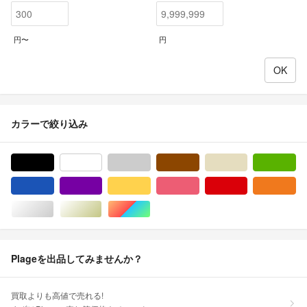
円〜
円
カラーで絞り込み
ブラック/黒色系
ホワイト/白色系
グレー/灰色系
ブラウン/茶色系
ベージュ系
グ
ブルー・ネイビー/青色系
パープル/紫色系
イエロー/黄色系
ピンク/桃色系
レッド/赤色系
オ
シルバー/銀色系
ゴールド/金色系
マルチカラー
Plageを出品してみませんか？
買取よりも高値で売れる!