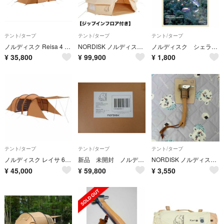
テント/タープ
テント/タープ
テント/タープ
ノルディスク Reisa 4 PU キャンプ ドームテント NORDISK レイサ4 美品 1度使用
NORDISK ノルディスク アスガルド Asgard 12.6 ジップインフロア付 キャンプ ワンポーテント アウトドア
ノルディスク シェラカップ
¥
35,800
¥
99,900
¥
1,800
テント/タープ
テント/タープ
テント/タープ
ノルディスク レイサ 6 #CASHEW／BROWN(1個)
新品 未開封 ノルディスク レイサ NORDISK Reisa 6 PU テント
NORDISK ノルディスク ペグハンマー 検索 スノーピーク snowpeak
¥
45,000
¥
59,800
¥
3,550