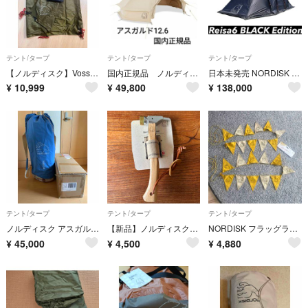
テント/タープ
テント/タープ
テント/タープ
【ノルディスク】Voss 9 PU Tarp
国内正規品 ノルディスク アスガルド 12.6 242023
日本未発売 NORDISK Reisa6 ノルディスク レイサ6 ブラック
¥
10,999
¥
49,800
¥
138,000
テント/タープ
テント/タープ
テント/タープ
ノルディスク アスガルド7.1デニム
【新品】ノルディスク ペグハンマー 国内正規品 NORDISK
NORDISK フラッグライン マスタード 148092
¥
45,000
¥
4,500
¥
4,880