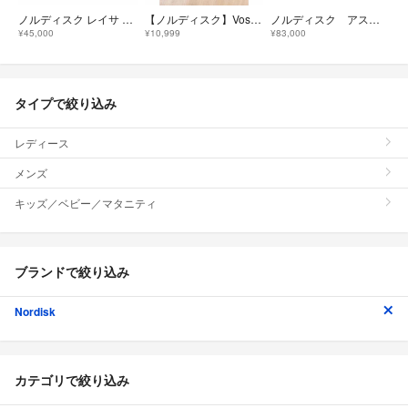
ノルディスク レイサ 6 #CASHEW／BROWN(1個)
【ノルディスク】Voss 9 PU Tarp
ノルディスク アスガルド7.1&カリー タープセット
¥45,000
¥10,999
¥83,000
タイプで絞り込み
レディース
メンズ
キッズ／ベビー／マタニティ
ブランドで絞り込み
Nordisk
カテゴリで絞り込み