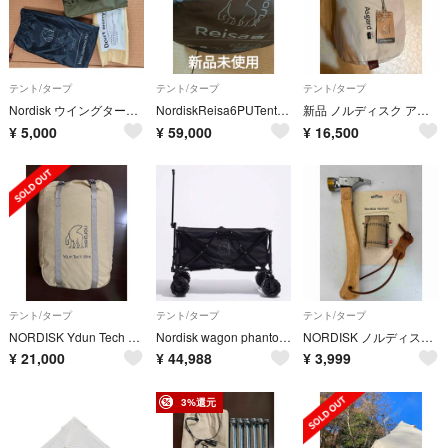
テント/タープ
テント/タープ
テント/タープ
Nordisk ウイングタープ ヴォス ダイヤモンド PU タープ
NordiskReisa6PUTentCashew/Brown新品未使用レイサ
新品 ノルディスク アスガルド 19.6 インナーキャビン 左右セット
¥
5,000
¥
59,000
¥
16,500
テント/タープ
テント/タープ
テント/タープ
NORDISK Ydun Tech Mini Tent、RisskovTable
Nordisk wagon phantom black edition
NORDISK ノルディスク テント用 ペグハンマー 109093 Hamarr
¥
21,000
¥
44,988
¥
3,999
3%還元