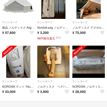
テント/タープ
テント/タープ
テント/タープ
新品 ノルディスク Asgard 12.6 PU Pristine White
Nordisk peg ノルディスク ペグ
ノルディスク アズガルド 19.6 ジップインフロア付 Asgard オマケ付
¥
57,800
¥
3,200
¥
75,000
(3%)
96円相当還元
テント/タープ
テント/タープ
テント/タープ
NORDISK テント Ydun5.5 ユドゥン5.5 ノルディスク
ノルディスク ペグハンマー
NORDISK ノルディスク アルフェイム ALFHEIM 12.6 ワンポール
¥
43,000
¥
3,900
¥
28,000