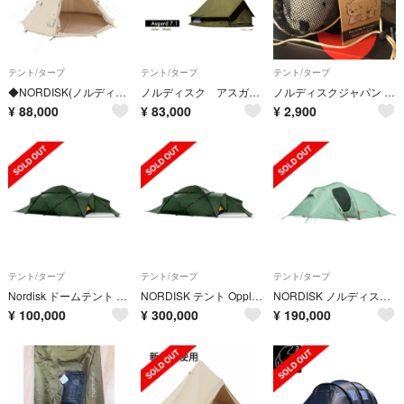
テント/タープ
テント/タープ
テント/タープ
◆NORDISK(ノルディスク) アルフェイム19.6 ジップインフロアー付き
ノルディスク アスガルド7.1&カリー タープセット
ノルディスクジャパン NORDISK ノルディスク クマ ぬいぐるみ 18×3…
¥
88,000
¥
83,000
¥
2,900
テント/タープ
テント/タープ
テント/タープ
Nordisk ドームテント Oppland 2 PU 122060
NORDISK テント Oppland 3 SI(オップランド 3 SI)For
NORDISK ノルディスク ハッランド2 LW フォレストグリーン Halla
¥
100,000
¥
300,000
¥
190,000