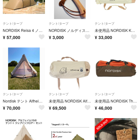
テント/タープ
テント/タープ
テント/タープ
NORDISK Reisa 4 ノルディスクレイサ4 付属完備品
NORDISK ノルディスク テント用 ペグハンマー 109093 Hamarr
未使用品 NORDISK KARI 20 TECHNICAL COTTON TARP タープ 【サイズ：400cm×500cm】 NATURAL 定価77000円 242043 キャンプ アウトドア ノルディスク 5L/E07268/LUN08/
¥
57,000
¥
3,000
¥
33,000
テント/タープ
テント/タープ
テント/タープ
Nordisk テント Alfheim 12.6 Tent 242013
未使用品 NORDISK Alfheim 19.6 テント 8人~10人用 ナチュラル 定価171600円 242014 キャンプ アウトドア ノルディスク 5L/E07269/LAY27
未使用品 NORDISK Thrymheim 5 Square Tipi Tent テント 5人用 定価129800円 122054 キャンプ アウトドア ノルディスク 5L/E07270/LAY26/
¥
70,000
¥
69,500
¥
46,000