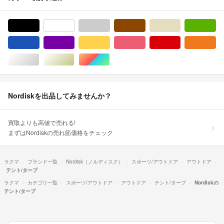
ブラック/黒色系
ホワイト/白色系
グレー/灰色系
ブラウン/茶色系
ベージュ系
グ
ブルー・ネイビー/青色系
パープル/紫色系
イエロー/黄色系
ピンク/桃色系
レッド/赤色系
オ
シルバー/銀色系
ゴールド/金色系
マルチカラー
Nordiskを出品してみませんか？
買取よりも高値で売れる!
まずはNordiskの売れ筋価格をチェック
ラクマ
ブランド一覧
Nordisk（ノルディスク）
スポーツ/アウトドア
アウトドア
テント/タープ
ラクマ
カテゴリ一覧
スポーツ/アウトドア
アウトドア
テント/タープ
Nordiskの
テント/タープ