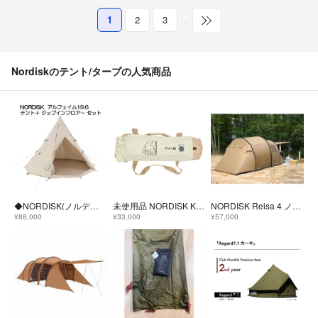
1
2
3
…
Nordiskのテント/タープの人気商品
◆NORDISK(ノルディスク) アルフェイム19.6 ジップインフロアー付き
未使用品 NORDISK KARI 20 TECHNICAL COTTON TARP タープ 【サイズ：400cm×500cm】 NATURAL 定価77000円 242043 キャンプ アウトドア ノルディスク 5L/E07268/LUN08/
NORDISK Reisa 4 ノルディスクレイサ4 付属完備品
¥88,000
¥33,000
¥57,000