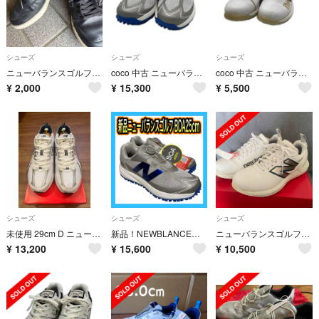
シューズ
シューズ
シューズ
ニューバランスゴルフシューズ23.5
coco 中古 ニューバランスゴルフ New Balance golf ゴルフシューズ 25cm グレー×ブルー FuelCell 1001 v5 BOA スパイクレス [UGS1001H]
coco 中古 ニューバランスゴルフ New Balance golf ゴルフシューズ 23cm ホワイト系 FRESH FOAM 2500 BOA [UGB2500O]
¥
2,000
¥
15,300
¥
5,500
シューズ
シューズ
シューズ
未使用 29cm D ニューバランスゴルフシューズ UGS530A ホワイト
新品！NEWBLANCEニューバランス BOAゴルフスパイク25cm ブルー
ニューバランスゴルフシューズ 23.5cm クリーニング済 インソール未使用
¥
13,200
¥
15,600
¥
10,500