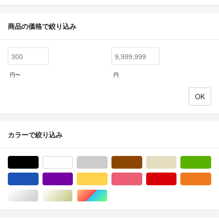
商品の価格で絞り込み
円〜
円
カラーで絞り込み
ブラック/黒色系
ホワイト/白色系
グレー/灰色系
ブラウン/茶色系
ベージュ系
グ
ブルー・ネイビー/青色系
パープル/紫色系
イエロー/黄色系
ピンク/桃色系
レッド/赤色系
オ
シルバー/銀色系
ゴールド/金色系
マルチカラー