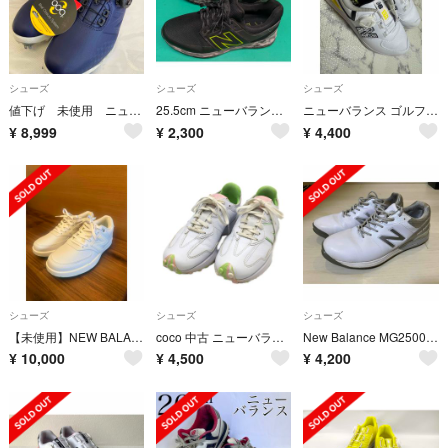
シューズ
シューズ
シューズ
値下げ 未使用 ニューバランス ゴルフシューズ 23㎝
25.5cm ニューバランス ゴルフシューズ メンズ MG4100JB
ニューバランス ゴルフ シューズ 23cm 美品
¥
8,999
¥
2,300
¥
4,400
シューズ
シューズ
シューズ
【未使用】NEW BALANCE ニューバランス ゴルフシューズ 23.5
coco 中古 ニューバランスゴルフ New Balance golf ゴルフシューズ 22.5cm ホワイト 327 v1 SL スパイクレス 軽量 シンプル[WGS327WM]
New Balance MG2500WS ゴルフシューズ 26.5cm
¥
10,000
¥
4,500
¥
4,200