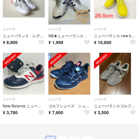
シューズ
シューズ
シューズ
ニューバランス レディースゴルフシューズ WGBS996D 23.5cm
NB★ニューバランス★MGS574TR ★トリコロール★ゴルフシューズ★26cm
ニューバランス new balance ゴルフシューズ UGBS996L D
¥
8,900
¥
1,999
¥
10,600
シューズ
シューズ
シューズ
New Balance ニューバランス ゴルフシューズ ネイビー レッド 可愛い
ゴルフシューズ シューズケース付 メンズ ニューバランス サイズ28
ニューバランスゴルフ ゴルフシューズ スニーカー
¥
3,780
¥
7,800
¥
3,500