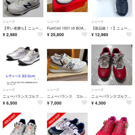
シューズ
シューズ
シューズ
【早い者勝ち】ニューバランス ゴルフシューズ 574 BOA 23.5cm 白
FuelCell 1001 v5 BOA UGB1001H 2E 27.5cm
【新品級！！】ニューバランス MGB574NS BOA ゴルフ 25cm New Balance ゴルフシューズ
¥
2,980
¥
25,800
¥
12,980
シューズ
シューズ
シューズ
ニューバランスゴルフ レディース ゴルフ スパイクシューズ UGB574 S3 シルバー 22.5cm
ニューバランス ゴルフシューズ WGBS574A ２４.５㎝ レディース
ニューバランスゴルフシューズ24cm
¥
6,500
¥
7,000
¥
4,300