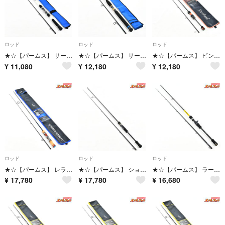
ロッド
ロッド
ロッド
★☆【パームス】 サーフラウド SLGS-90ML・PE PALMS ELUA Surfloud シーバス チヌ ヒラメ K_184★☆v48273
★☆【パームス】 サーフスター SS106 PALMS SURF-STAR シーバス ヒラメ イナダ マゴチ K_208★☆v48248
★☆【パームス】 ピンウィール PFGS-63UL PALMS PinWheel アジ メバル シーバス K_142★☆v47998
¥
11,080
¥
12,180
¥
12,180
ロッド
ロッド
ロッド
★☆【パームス】 レラカムイ RKSS-63L PALMS RERA KAMUY ヤマメ イワナ アマゴ ニジマス K_142★☆v47942
★☆【パームス】 ショアガンエボルブ SFSGS-86M・EG エギングカスタム PALMS ShoreGun EVOLV EGING CUSTOM アオリイカ K_176★☆v47940
★☆【パームス】 ラークシューター LSGC-710MH+ PALMS Lurk Shooter ハタ K_166★☆v47939
¥
17,780
¥
17,780
¥
16,680