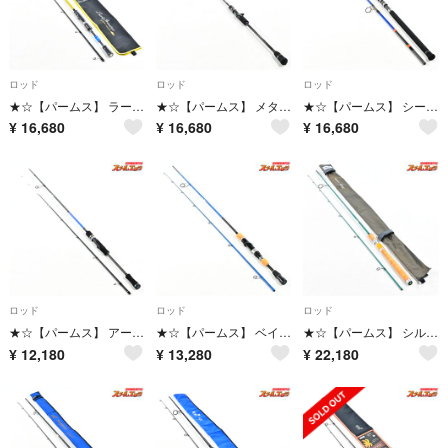
ロッド
ロッド
ロッド
★☆【パームス】 ラークシューター LSGS-610ML+ ボートゲームSP PALMS LurkShooter BOAT GAME キジハタ カサゴ マゴチ K_153★☆v48351
★☆【パームス】 メタルウィッチ スロー&フォール MTGC-634SF PALMS METAL WITCH ヒラマサ ブリ カンパチ K_235★☆v48350
★☆【パームス】 シーラプチャー SCGS-78MH PALMS Sea Rapture キハダマグロ ヒラマサ ブリ K_216★☆v48348
¥
16,680
¥
16,680
¥
16,680
ロッド
ロッド
ロッド
★☆【パームス】 アーマークラッドTR ATGS-66 マッスル PALMS Armorclad MUSCLE アオリイカ K_145★☆v48346
★☆【パームス】 ベイマティック BMAS-65ML/ST PALMS BAYMATIC シーバス イナダ サバ K_145★☆v48345
★☆【パームス】 シルファー ビッグベンド SBGS-80M PALMS Sylpher BigBend ニジマス イワナ ヤマメ K_168★☆v48274
¥
12,180
¥
13,280
¥
22,180