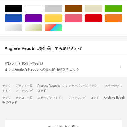
ブラック/黒色系
ホワイト/白色系
グレー/灰色系
ブラウン/茶色系
ベージュ系
グ
ブルー・ネイビー/青色系
パープル/紫色系
イエロー/黄色系
ピンク/桃色系
レッド/赤色系
オ
シルバー/銀色系
ゴールド/金色系
マルチカラー
Angler's Republicを出品してみませんか？
買取よりも高値で売れる!
まずはAngler's Republicの売れ筋価格をチェック
ラクマ
ブランド一覧
Angler's Republic（アングラーズリパブリック）
スポーツ/アウ
トドア
フィッシング
ロッド
ラクマ
カテゴリ一覧
スポーツ/アウトドア
フィッシング
ロッド
Angler's Repub
licのロッド
ページの上へ戻る