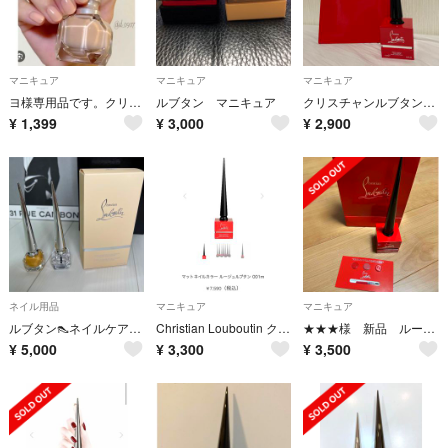
マニキュア
マニキュア
マニキュア
ヨ様専用品です。クリスチャンルブタン ネイルカラー ポリッシュ マニキュア
ルブタン マニキュア
クリスチャンルブタン ネイルカラー
¥
1,399
¥
3,000
¥
2,900
ネイル用品
マニキュア
マニキュア
ルブタン👠ネイルケアセット(セット可)
Christian Louboutin クリスチャンルブタン ネイル 新品未使用
★★★様 新品 ルージュルブタン リップサンプル付き
¥
5,000
¥
3,300
¥
3,500