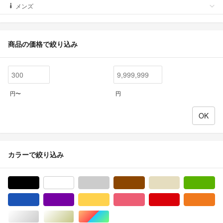
メンズ
商品の価格で絞り込み
円〜
円
カラーで絞り込み
ブラック/黒色系
ホワイト/白色系
グレー/灰色系
ブラウン/茶色系
ベージュ系
グ
ブルー・ネイビー/青色系
パープル/紫色系
イエロー/黄色系
ピンク/桃色系
レッド/赤色系
オ
シルバー/銀色系
ゴールド/金色系
マルチカラー