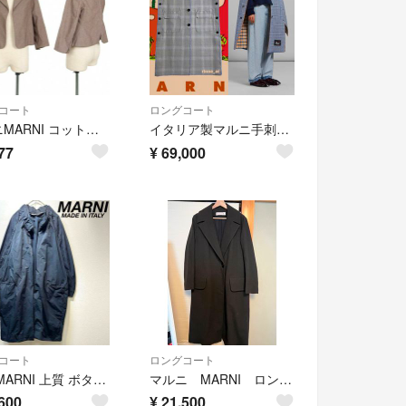
コート
ロングコート
マルニMARNI コットンボタンレスジャケット モカ38
イタリア製マルニ手刺繍チェックジャガードウールリバーシブル ロングベストコート
77
¥
69,000
コート
ロングコート
希少 MARNI 上質 ボタンレス Aライン デザイン ロングコート 40
マルニ MARNI ロングコート ブラウン
600
¥
21,500