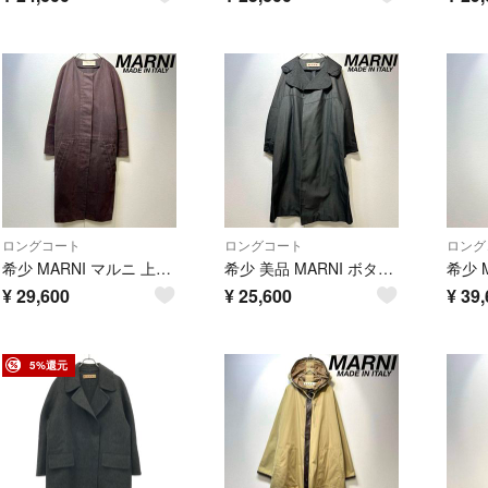
ロングコート
ロングコート
ロング
希少 MARNI マルニ 上質 コットンツイル ロング ノーカラーコート 38
希少 美品 MARNI ボタンレス Aライン 変形 デザイン ガウンコート 40
¥
29,600
¥
25,600
¥
39,
5%還元