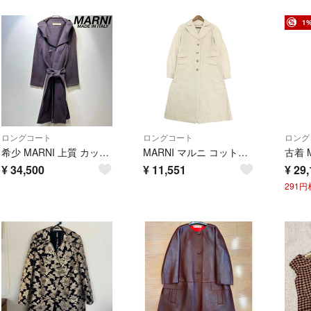
1
ロングコート
ロングコート
ロング
希少 MARNI 上質 カットオフ 変形 デザイン ベルト付き ロングコート
MARNI マルニ コットンロングコート アイボリー(レディース 44)中古 古着 A4216
¥
34,500
¥
11,551
¥
29,
291