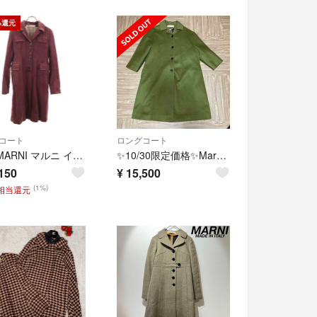
%還元
コート
ロングコート
古着 MARNI マルニ イタリア製 ロングコート 42 パープル系 レディース
✨10/30限定価格✨Marni コート サイズ38
150
¥
15,500
(1%)
円相当還元