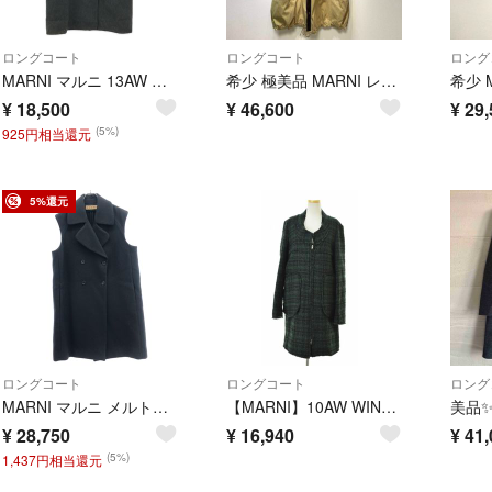
ロングコート
ロングコート
ロング
MARNI マルニ 13AW ウールフェルトコート グレー 38
希少 極美品 MARNI レザー ゴム引き デザイン ロング ステンカラーコート
¥
18,500
¥
46,600
¥
29,
(5%)
925円相当還元
5%還元
ロングコート
ロングコート
ロング
MARNI マルニ メルトンウールノースリーブダブルベストコート GLMAQ22A00TW632 ネイビー 38
【MARNI】10AW WINTER EDITION 2010 CPMAI08Y00TW352 チェック柄ツイード ジップウールコート
¥
28,750
¥
16,940
¥
41,
(5%)
1,437円相当還元