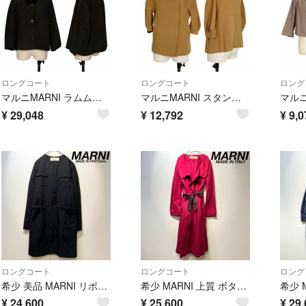
ロングコート
ロングコート
ロング
マルニMARNI ラムムートンジャケット 黒42
マルニMARNI スタンドカラースナップボタンジャケット マスタード38
¥
29,048
¥
12,792
¥
9,0
ロングコート
ロングコート
ロング
希少 美品 MARNI リボン Aラインデザイン ロング ノーカラーコート 36
希少 MARNI 上質 ボタンレス ギャザー デザイン ロングコート 40
¥
24,600
¥
25,600
¥
29,