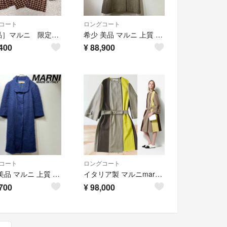
コート
ロングコート
［美品］マルニ 限定版 2010ハウンドトゥースコート ベスト セットアップ
希少 美品 マルニ 上質 パイピング デザイン ウール ロング チェスターコート
400
¥
88,900
コート
ロングコート
希少 美品 マルニ 上質 デザイン ウール ロングコート モヘア 丸襟 半袖
イタリア製 マルニmarni ウールツイードパッチワークノーカラーロングコート
700
¥
98,000