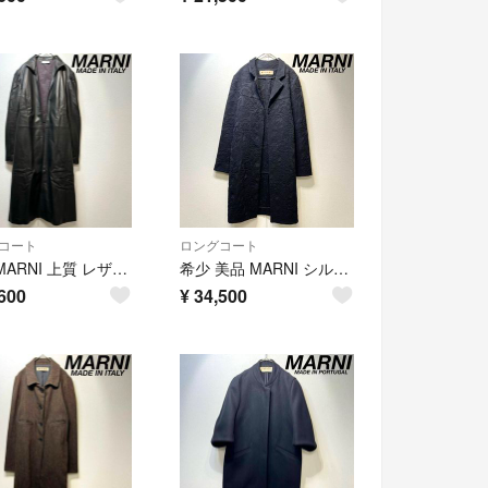
コート
ロングコート
希少 MARNI 上質 レザー ボタンレス Aライン ロング ガウンコート
希少 美品 MARNI シルク 花柄 刺繍 デザイン ガウン ロングコート 38
600
¥
34,500