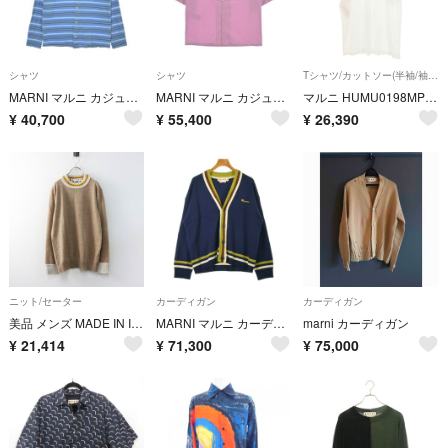
シャツ
シャツ
Tシャツ/カットソー(半袖/袖なし)
MARNI マルニ カジュアルシャツ M 青 【古着】【中古】【送料無料】
MARNI マルニ カジュアルシャツ L ピンク 【古着】【中古】【送料無料】
マルニ HUMU0198MP フロッキープリントTシャツ メンズ 50
¥
40,700
¥
55,400
¥
26,390
ニット/セーター
カーディガン
カーディガン
美品 メンズ MADE IN ITALY マルニ MARNI Contrast Detail knit ニット プルオーバー 46｜ベージュ セーター【2400015079110】
MARNI マルニ カーディガン L 紺 【古着】【中古】【送料無料】
marni カーディガン
¥
21,414
¥
71,300
¥
75,000