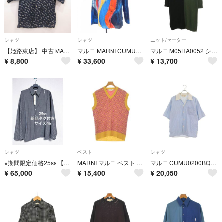
シャツ
シャツ
ニット/セーター
【姫路東店】 中古 MARNI | マルニ 半袖シャツ Abstract Print Short Sleeve Shirt CUMU0054A0 国内正規タグ 2020S/S サイズ：44 【108】
マルニ MARNI CUMU0212A0 シャツ
マルニ M05HA0052 ショートスリーブニット メンズ 50
¥
8,800
¥
33,600
¥
13,700
シャツ
ベスト
シャツ
※期間限定価格25ss 【正規品】MARNIポリエステルウールギンガムチェックシャツ
MARNI マルニ ベスト L ピンク 【古着】【中古】【送料無料】
マルニ CUMU0200BQ リバーシブル オープンカラー ストライプ半袖シャツ メンズ 46
¥
65,000
¥
15,400
¥
20,050