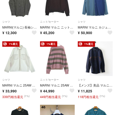
シャツ
ニット/セーター
シャツ
MARNI(マルニ) 長袖シャツ サイズ48 M メンズ - 白×黒×ダークブラウン チェック柄
MARNI マルニ ニット・セーター S 紫 【古着】【中古】【送料無料】
MARNI マルニ カジュアルシャツ S 青 【古着】【中古】【送料無料】
¥
12,300
¥
45,200
¥
50,900
1%還元
1%還元
1%還元
シャツ
ニット/セーター
シャツ
MARNI マルニ 25AW ジップアップ 長袖シャツ ホワイト CUMU0297P0
MARNI マルニ 25AW モヘア混ウール クルーネック ボーダー ニットセーター ピンク GCMG0204Q1
【メンズ】美品 マルニ MARNI ウールトロピカル バイカラーシャツ 44 ネイビー×ブラウン■トップス 長袖 【2400015091723】
¥
33,990
¥
44,990
¥
11,825
(1%)
(1%)
(1%)
339円相当還元
449円相当還元
118円相当還元