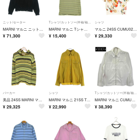
ニット/セーター
Tシャツ/カットソー(半袖/袖なし)
シャツ
MARNI マルニ ニット・セーター L 黒 【古着】【中古】【送料無料】
MARNI マルニ Tシャツ・カットソー XL 緑 【古着】【中古】【送料無料】
マルニ 24SS CUMU0213S4 フローラルプリント半袖シャツ メンズ 44
¥
71,300
¥
15,400
¥
29,330
パーカー
シャツ
Tシャツ/カットソー(半袖/袖なし)
美品 24SS MARNI マルニ ロゴ刺繍 ボーダー柄 ニットパーカー 48 イエロー系マルチカラー メンズ 古着 中古 USED
MARNI マルニ 21SS TROPICAL WOOL SHIRT トロピカルウール ステッチデザイン 長袖シャツ イエロー CUMU0149A0 S45455
MARNI マルニ CUMU0297P0 25年製 ホワイト ジップアップシャツ 44
¥
29,325
¥
22,990
¥
38,390