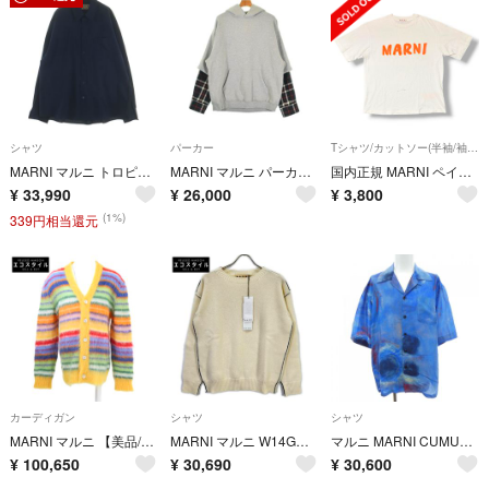
シャツ
パーカー
Tシャツ/カットソー(半袖/袖なし)
MARNI マルニ トロピカルウール ドッキング 長袖シャツ ブラック CUMU0278UD
MARNI マルニ パーカー L グレー 【古着】【中古】【送料無料】
国内正規 MARNI ペイントロゴTシャツ 半袖カットソー マルニ THJET49EPH ホワイト 40 （20442M）
¥
33,990
¥
26,000
¥
3,800
(1%)
339円相当還元
カーディガン
シャツ
シャツ
MARNI マルニ 【美品/国内正規】CDMG0051Q0 UFU107 ボーダー モヘア カーディガン 46
MARNI マルニ W14GCMQ06Q00FH558 ホワイト ウール クルーネックセーター 46
マルニ MARNI CUMU0213S6 S／Sシャツ
¥
100,650
¥
30,690
¥
30,600