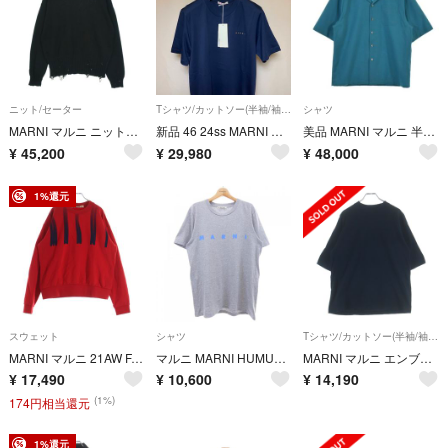
ニット/セーター
Tシャツ/カットソー(半袖/袖なし)
シャツ
MARNI マルニ ニット・セーター M 黒 【古着】【中古】【送料無料】
新品 46 24ss MARNI 胸ミニロゴ Tシャツ ネイビー 16085
美品 MARNI マルニ 半袖 トロピカルウールシャツ オープンカラーシャツ ボーリングシャツ Mサイズ ブルー
¥
45,200
¥
29,980
¥
48,000
1%還元
スウェット
シャツ
Tシャツ/カットソー(半袖/袖なし)
MARNI マルニ 21AW FADE LOGO CREW SWEAT フェードロゴプリント クルーネックプルオーバースウェットシャツ トレーナー レッド FUMU0074P0 UTC029
マルニ MARNI HUMU0170P0 S22763 Tシャツ
MARNI マルニ エンブロイダリー クルーネック 半袖Tシャツカットソー ブラック HUMU0255S1
¥
17,490
¥
10,600
¥
14,190
(1%)
174円相当還元
1%還元