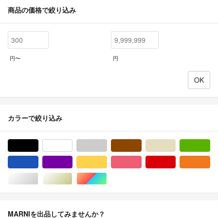
商品の価格で絞り込み
円〜
円
カラーで絞り込み
ブラック/黒色系
ホワイト/白色系
グレー/灰色系
ブラウン/茶色系
ベージュ系
グ
ブルー・ネイビー/青色系
パープル/紫色系
イエロー/黄色系
ピンク/桃色系
レッド/赤色系
オ
シルバー/銀色系
ゴールド/金色系
マルチカラー
MARNIを出品してみませんか？