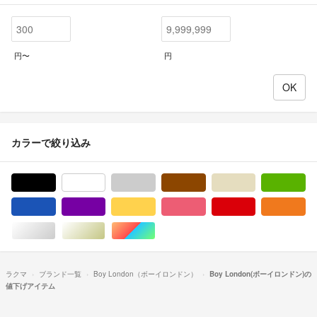
円〜
円
カラーで絞り込み
ブラック/黒色系
ホワイト/白色系
グレー/灰色系
ブラウン/茶色系
ベージュ系
グ
ブルー・ネイビー/青色系
パープル/紫色系
イエロー/黄色系
ピンク/桃色系
レッド/赤色系
オ
シルバー/銀色系
ゴールド/金色系
マルチカラー
ラクマ
ブランド一覧
Boy London（ボーイロンドン）
Boy London(ボーイロンドン)の
値下げアイテム