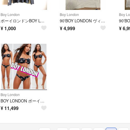
Boy London
Boy London
Boy L
ボーイロンドンBOY LONDON✰長袖Tシャツ/黒/ロゴ/イーグル星
90'BOY LONDON ヴィンテージTシャツ フリーサイズ 古着
¥
1,000
¥
4,999
¥
6,9
Boy London
BOY LONDON ボーイロンドン BLACK黒ロゴ ブラジリアンビキニセット
¥
11,499