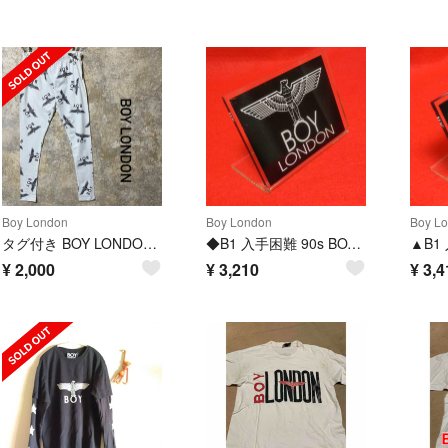
Boy London
Boy London
Boy L
タグ付き BOY LONDON 総柄 スパッツ レギンス
◆B1 入手困難 90s BOY LONDON ボーイロンドン スタンドプレート
¥
2,000
¥
3,210
¥
3,4