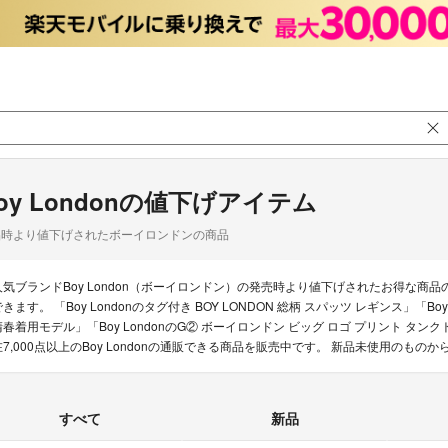
oy Londonの値下げアイテム
品時より値下げされたボーイロンドンの商品
人気ブランドBoy London（ボーイロンドン）の発売時より値下げされたお得な
きます。 「Boy Londonのタグ付き BOY LONDON 総柄 スパッツ レギンス」「Boy L
清春着用モデル」「Boy LondonのG② ボーイロンドン ビッグ ロゴ プリント タ
在7,000点以上のBoy Londonの通販できる商品を販売中です。 新品未使用のも
すべて
新品