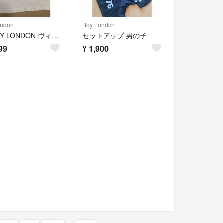
ondon
Boy London
90'BOY LONDON ヴィンテージTシャツ USA製 フリーサイズ 古着
セットアップ 男の子
99
¥
1,900