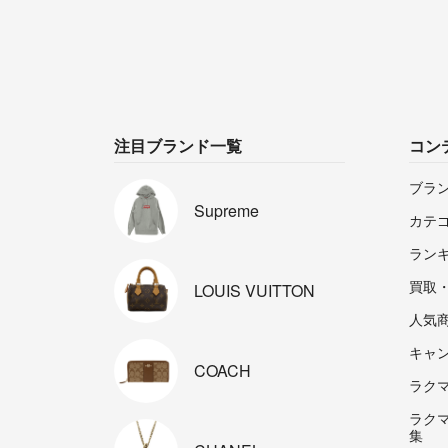
注目ブランド一覧
コン
ブラ
Supreme
カテ
ラン
買取
LOUIS
VUITTON
人気
キャ
COACH
ラクマp
ラク
集