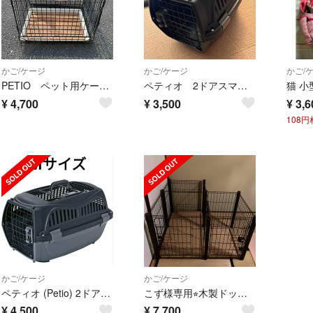
かご/ケージ
かご/ケージ
かご/
PETIO ペット用ケージ(中) 600×430×510 取っ手 付き 犬・猫
ペティオ 2ドアスマイルキャリー
¥
4,700
¥
3,500
¥
3,6
108
かご/ケージ
かご/ケージ
ペティオ (Petio) 2ドア スマイルキャリー ブラック Mサイズ
こず様専用⭐︎木製ドッグルームサークル トイレ専用スペース付
¥
4,500
¥
7,700