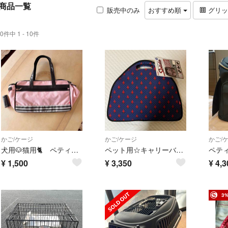
商品一覧
販売中のみ
おすすめ順
グリ
0件中 1 - 10件
かご/ケージ
かご/ケージ
かご/
犬用🐶猫用🐈 ペティオ Petio キャリーケース バック ボストンタイプ
ペット用☆キャリーバッグ☆収納バッグ☆ペティオ
¥
1,500
¥
3,350
¥
4,3
3