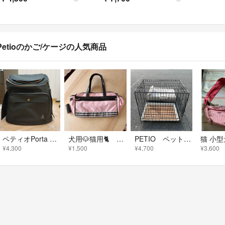
Petioのかご/ケージの人気商品
ペティオPorta ドッグリュックキャリーブラック
犬用🐶猫用🐈 ペティオ Petio キャリーケース バック ボストンタイプ
PETIO ペット用ケージ(中) 600×430×510 取っ手 付き 犬・猫
¥4,300
¥1,500
¥4,700
¥3,600