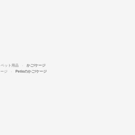
ペット用品
かご/ケージ
ケージ
Petioのかご/ケージ