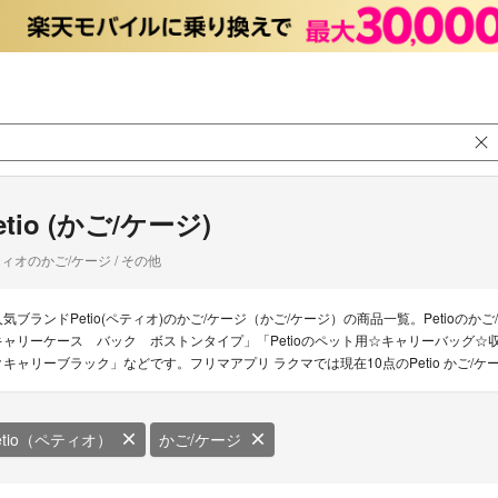
etio (かご/ケージ)
ィオのかご/ケージ / その他
人気ブランドPetio(ペティオ)のかご/ケージ（かご/ケージ）の商品一覧。Petioのかご/
キャリーケース バック ボストンタイプ」「Petioのペット用☆キャリーバッグ☆収納バ
クキャリーブラック」などです。フリマアプリ ラクマでは現在10点のPetio かご/
etio（ペティオ）
かご/ケージ