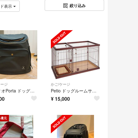
絞り込み
ッド表示
ケージ
かご/ケージ
ペティオPorta ドッグリュックキャリーブラック
Petio ドッグルームサークル ブラウン
00
¥
15,000
%還元