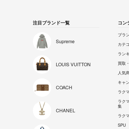
注目ブランド一覧
コン
ブラ
Supreme
カテ
ラン
買取
LOUIS
VUITTON
人気
キャ
COACH
ラクマp
ラク
集
CHANEL
ラク
SPU