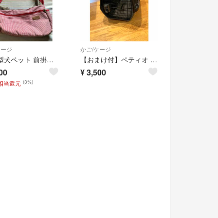
ケージ
かご/ケージ
猫 小型犬ペット 前掛けショルダーバック 赤白 ストライプ
【おまけ付】ペティオ 2ドア スマイルキャリー ブラック S
00
¥
3,500
(3%)
円相当還元