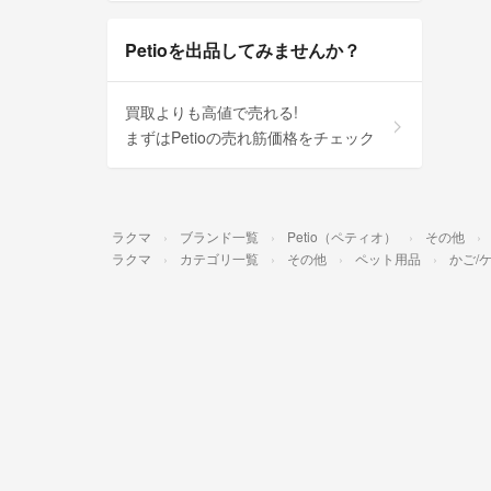
Petioを出品してみませんか？
買取よりも高値で売れる!
まずはPetioの売れ筋価格をチェック
ラクマ
ブランド一覧
Petio（ペティオ）
その他
ラクマ
カテゴリ一覧
その他
ペット用品
かご/