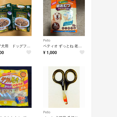
Petio
シニア犬用 ドッグフードmore soft チキン 2個セット
ペティオ ずっとね 老犬介護用 紙おむつ 3Lサイズ
00
¥
1,000
Petio