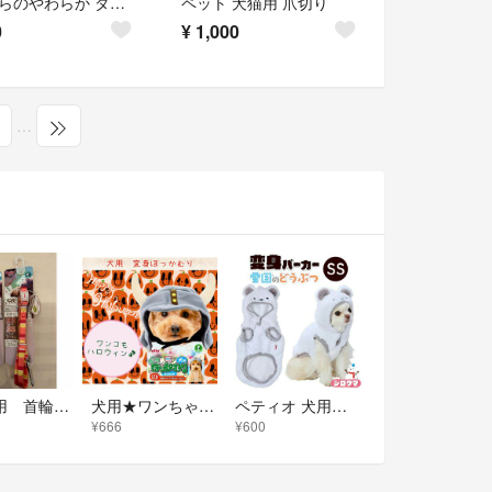
7歳からのやわらか ダブル巻き ガム 30本+2本入
ペット 犬猫用 爪切り
0
¥
1,000
…
小型犬用 首輪&リードセット
犬用★ワンちゃん★ほっかむり★変身グッズ★バイキング★海賊★ハロウィン★かわいい
ペティオ 犬用ウェア 変身パーカー 雪国のどうぶつ シロクマ SS Petio
¥666
¥600