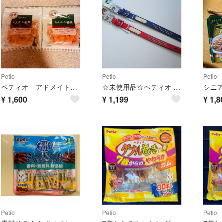
Petio
Petio
Petio
ペティオ アドメイト 素材トリーツ ふんわり笹身 85g
☆未使用品☆ペティオ 中型犬 首輪 牛皮革 2本セット 赤 青 Petio 34〜42cm 27
¥
1,600
¥
1,199
¥
1,8
Petio
Petio
Petio