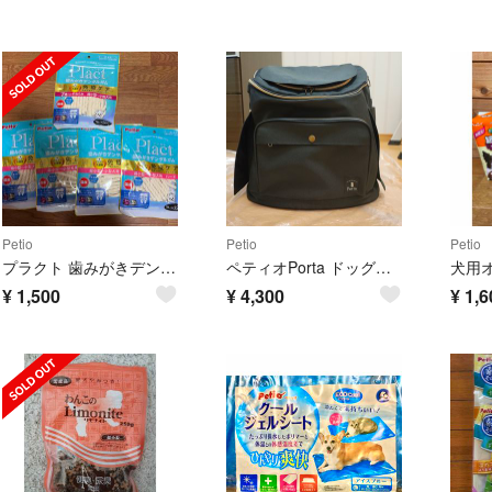
Petio
Petio
Petio
プラクト 歯みがきデンタルガム 超小型～小型犬 ハード 70g
ペティオPorta ドッグリュックキャリーブラック
¥
1,500
¥
4,300
¥
1,6