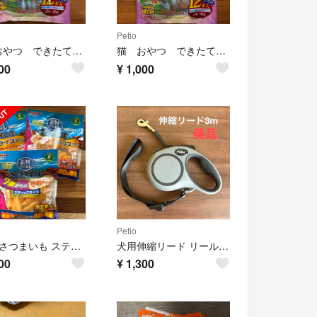
Petio
猫 おやつ できたて厨房 キャット バラエティパック 12本入 2点セット
猫 おやつ できたて厨房 キャット バラエティパック 12本入 2点セット
00
¥
1,000
Petio
Petio さつまいも スティック•スライス•チップス
犬用伸縮リード リールリードEX S グレー
00
¥
1,300