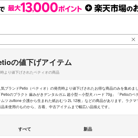
etioの値下げアイテム
品時より値下げされたペティオの商品
人気ブランドPetio（ペティオ）の発売時より値下げされたお得な商品のみを集め
「Petioのプラクト 歯みがきデンタルガム 超小型～小型犬 ハード 70g」「Petioのペ
オムツ zuttone 介護から生まれた紙おむつ 2L 12枚」などの商品があります。ラク
新品未使用のものから、古着、中古アイテムまで幅広い品揃えです。
すべて
新品