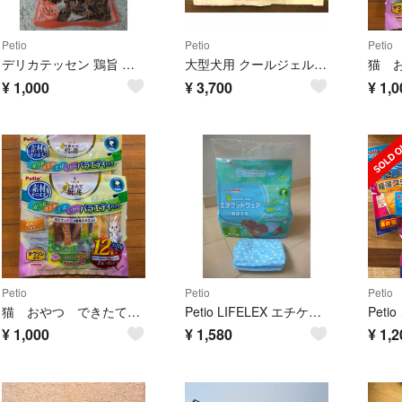
Petio
Petio
Petio
デリカテッセン 鶏旨 ミニ ササミソーセージ 17本分＋おまけリモナイト超小粒
大型犬用 クールジェルシート Lサイズ2枚 新品・未使用
¥
1,000
¥
3,700
¥
1,0
Petio
Petio
Petio
猫 おやつ できたて厨房 キャット バラエティパック 12本入 2点セット
Petio LIFELEX エチケットウェア 男の子用 Sサイズ ２５枚
¥
1,000
¥
1,580
¥
1,2