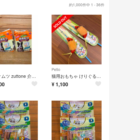
約1,000件中 1 - 36件
Petio
犬用オムツ zuttone 介護から生まれた紙おむつ 2L 12枚
猫用おもちゃ けりぐるみ de じゃらし ミニエビ天
00
¥
1,100