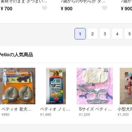
素材そのまま さつまいも とろけるペースト 36本入（残り30本）
7歳からのやわらか ダブル巻き ガム 30本+2本入
¥
700
¥
900
¥
90
1
2
3
4
5
Petioの人気商品
ペティオ 老犬介護用 床ずれ予防クッションドーナツ型(小サイズ*2コ入)
ペティオ ノミ・ダニ取りスプレー 犬用他
Sサイズ ペティオ リード＆ハーネス
¥980
¥1,480
¥1,200
¥1,300