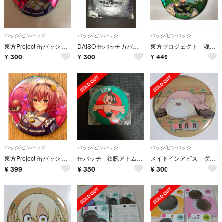
バッジ/ピンバッジ
バッジ/ピンバッジ
バッジ/ピンバッジ
東方Project 缶バッジ 古明地さとり
DAISO 缶バッチカバー 75mm
東方プロジェクト 魂魄妖夢 BIGホログラム缶バッジ ダイソー
¥
300
¥
300
¥
449
バッジ/ピンバッジ
バッジ/ピンバッジ
バッジ/ピンバッジ
東方Project 缶バッジ ダイソー 古明地さとり
缶バッチ 鉄腕アトム 手塚治虫ワールド ダイソー
メイドインアビス ダイソー セリア キャンドゥ メイニャ 缶バッジ 缶バッチ
¥
399
¥
350
¥
300