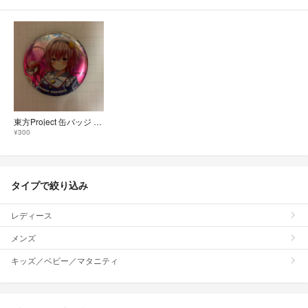
東方Project 缶バッジ 古明地さとり
¥300
タイプで絞り込み
レディース
メンズ
キッズ／ベビー／マタニティ