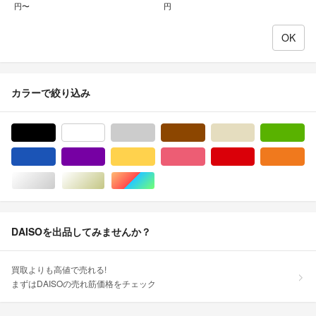
円〜
円
カラーで絞り込み
ブラック/黒色系
ホワイト/白色系
グレー/灰色系
ブラウン/茶色系
ベージュ系
グ
ブルー・ネイビー/青色系
パープル/紫色系
イエロー/黄色系
ピンク/桃色系
レッド/赤色系
オ
シルバー/銀色系
ゴールド/金色系
マルチカラー
DAISOを出品してみませんか？
買取よりも高値で売れる!
まずはDAISOの売れ筋価格をチェック