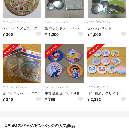
バッジ/ピンバッジ
バッジ/ピンバッジ
バッジ/ピンバッジ
メイドインアビス ダイソー イルミューイ 缶バッジ 缶バッチ
缶バッジキット ハンドメイド オリジナル
缶バッジキット
¥
300
¥
1,200
¥
1,000
バッジ/ピンバッジ
バッジ/ピンバッジ
バッジ/ピンバッジ
缶バッジカバー 65mm
手塚治虫 缶バッチ 4個セット 火の鳥 メルモ 三つ目がとおる リボンの騎士
【10種類】クリィミーマミ 缶バッジ
¥
340
¥
750
¥
3,333
DAISOのバッジ/ピンバッジの人気商品