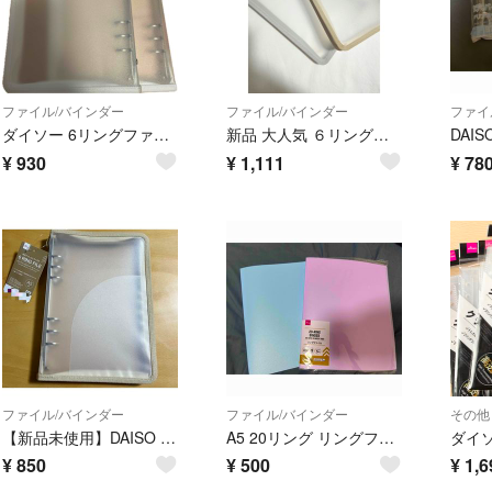
ファイル/バインダー
ファイル/バインダー
ファイ
ダイソー 6リングファスナーケース 2個セット(ホワイト)
新品 大人気 ６リングファイル ベージュ グレー ２点セット シール帳
¥
930
¥
1,111
¥
78
ファイル/バインダー
ファイル/バインダー
その他
【新品未使用】DAISO 6リングファイル A5 ジッパー付 ベージュ
A5 20リング リングファイル 2個セット
¥
850
¥
500
¥
1,6