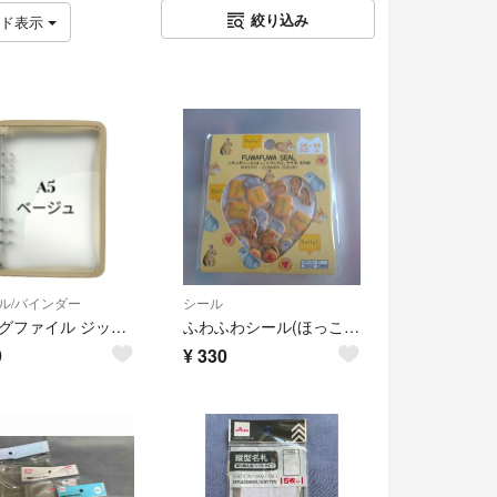
絞り込み
ッド表示
ル/バインダー
シール
6リングファイル ジッパー付き ベージュ
ふわふわシール(ほっこりアニマル、ウサギ、40個)
9
¥
330