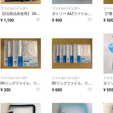
ファイル/バインダー
ファイル/バインダー
ノート
【2点新品未使用】 DAISO ダイソー A5 6リング ファイル メッシュポーチ リフィル ブラック 黒
ダイソー A4Zファイル 半透明 ピンク クリア バインダー DAISO
¥
1,100
¥
400
¥
50
ファイル/バインダー
ファイル/バインダー
ファイ
B5リングファイル、リファイル 2セット
B5リングファイル、リファイル 4セット
¥
330
¥
660
¥
55