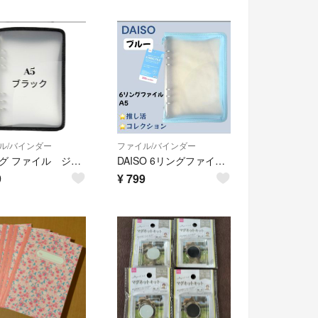
ル/バインダー
ファイル/バインダー
6リング ファイル ジッパー付き ブラック 内ポケットストラップ付き
DAISO 6リングファイル A5 ブルー 推し活 アクスタケース
9
¥
799