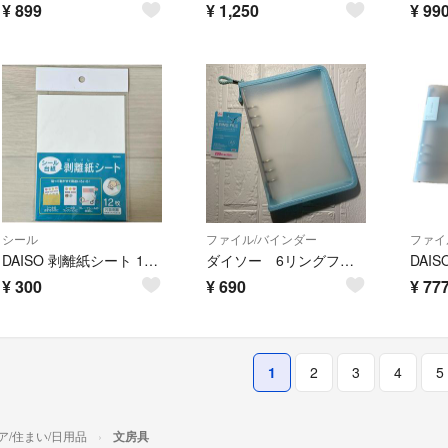
¥
899
¥
1,250
¥
99
シール
ファイル/バインダー
ファイ
DAISO 剥離紙シート 11枚
ダイソー 6リングファイル ジッパー付 A5 ブルー
¥
300
¥
690
¥
77
1
2
3
4
5
ア/住まい/日用品
文房具