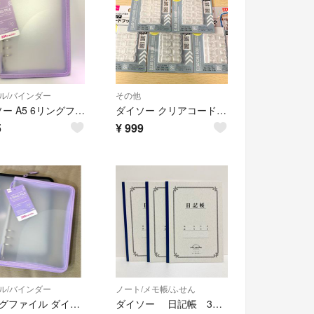
ル/バインダー
その他
ダイソー A5 6リングファイル パープル 紫 バインダー 収納 推し活
ダイソー クリアコードフック 5点セット
5
¥
999
ル/バインダー
ノート/メモ帳/ふせん
6リングファイル ダイソー パープル ブラック セット
ダイソー 日記帳 3冊セット B5サイズ 30ページ