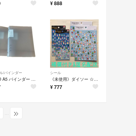
0
¥
888
ル/バインダー
シール
DAISO A5 バインダー クリア 6リング 2冊セット
《未使用》ダイソー ☆ スノーマン 雪だるま シール 2種 セット
7
¥
777
…