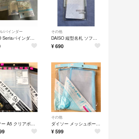
ル/バインダー
その他
DAISO Seriaバインダーレフィルセット B7
DAISO 縦型名札 ソフトタイプ 5枚入 取り替え用
0
¥
690
その他
ダイソー A5 クリアポケット 10点セット
ダイソー メッシュポーチ リフィル A5 ブルー 2点セット
99
¥
599