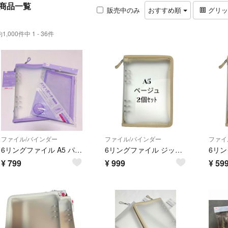
商品一覧
販売中のみ
おすすめ順
グリ
約1,000件中 1 - 36件
ファイル/バインダー
ファイル/バインダー
ファイ
6リングファイル A5 パープル メッシュポーチリフィル ★2点セット★
6リングファイル ジッパー付き ベージュ 2個ｾｯﾄ
¥
799
¥
999
¥
59