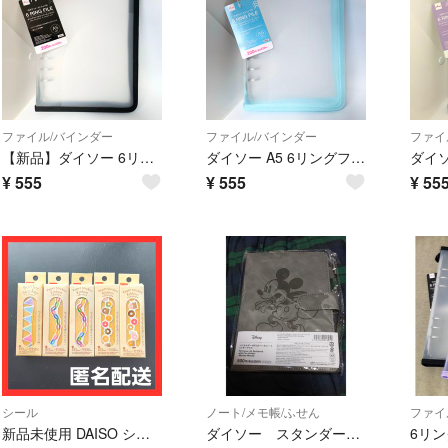
ファイル/バインダー
ファイル/バインダー
ファイ
【新品】ダイソー 6リングファイル A5 ブラック
ダイソー A5 6リングファイル ジッパー付 水色 ブルー バインダー 収納
¥
555
¥
555
¥
55
シール
ノート/メモ帳/ふせん
ファイ
新品未使用 DAISO シール ドーナツ フラッグ柄 パーティー 手帳 日記
ダイソー スタンダードプロダクツ ミッキー ノート