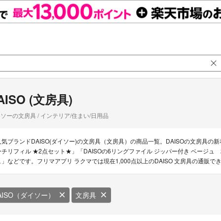
AISO (文房具)
ソーの文房具 / インテリア/住まい/日用品
人気ブランドDAISO(ダイソー)の文房具（文房具）の商品一覧。DAISOの文房具の新着
ーチリフィル ★2点セット★」「DAISOの6リングファイル ジッパー付き ベージュ 2
ュ」などです。フリマアプリ ラクマでは現在1,000点以上のDAISO 文房具の通販
AISO（ダイソー）
文房具