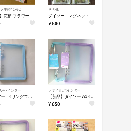
/メモ帳/ふせん
その他
【7冊】花柄 フラワー ピンク ノート セット
ダイソー マグネットキット 4つセット
0
¥
800
ル/バインダー
ファイル/バインダー
ダイソー 6リングファイル A5 （ジッパー付、ブルー）
【新品】ダイソー A5 6リングファイル パープル＆水色 2個セット
5
¥
850