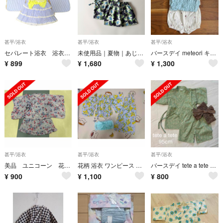
甚平/浴衣
甚平/浴衣
甚平/浴衣
セパレート浴衣 浴衣ドレス 120
未使用品｜夏物｜あじさい柄 甚平スーツ ユニセックス 90cm
バースデイ meteori キッズ浴衣 90cm 甚兵衛 極美品
¥
899
¥
1,680
¥
1,300
甚平/浴衣
甚平/浴衣
甚平/浴衣
美品 ユニコーン 花柄 ガールズ浴衣 甚平 お祭り 女の子 猫 100-110
花柄 浴衣 ワンピース 帯セット 女の子100〜110cm セパレート
バースデイ tete a tete 甚平
¥
900
¥
1,100
¥
800