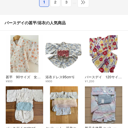
1
2
3
…
バースデイの甚平/浴衣の人気商品
甚平 90サイズ 女の子 オレンジ花柄
浴衣ドレス95cm🫧
バースデイ 120サイズ 浴衣 甚兵衛 早い者勝ち
¥900
¥900
¥1,200
バースデイ meteori キッズ浴衣 90cm 甚兵衛 極美品
セパレート 浴衣セット
新品未使用 セパレート浴衣 100cm 3点セット ユニコーン バースデイ