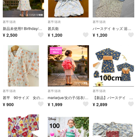
甚平/浴衣
甚平/浴衣
甚平/浴衣
新品未使用!! Birthday/女の子/浴衣/浴衣ドレス/ワンピース/90cm
甚兵衛
バースデイ キッズ 浴衣 セパレート 小花柄 110
¥
2,500
¥
1,200
¥
1,200
甚平/浴衣
甚平/浴衣
甚平/浴衣
甚平 90サイズ 女の子 オレンジ花柄
mariarjue/女の子/浴衣/浴衣ドレス/ワンピース/90cm
【新品】バースデイ mamaraku ママラク ひまわり柄 セパレート浴衣
¥
900
¥
1,999
¥
2,899