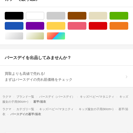
ブラック/黒色系
ホワイト/白色系
グレー/灰色系
ブラウン/茶色系
ベージュ系
グ
ブルー・ネイビー/青色系
パープル/紫色系
イエロー/黄色系
ピンク/桃色系
レッド/赤色系
オ
シルバー/銀色系
ゴールド/金色系
マルチカラー
バースデイを出品してみませんか？
買取よりも高値で売れる!
まずはバースデイの売れ筋価格をチェック
ラクマ
ブランド一覧
バースデイ（バースデイ）
キッズ/ベビー/マタニティ
キッズ
服女の子用(90cm~)
甚平/浴衣
ラクマ
カテゴリ一覧
キッズ/ベビー/マタニティ
キッズ服女の子用(90cm~)
甚平/浴
衣
バースデイの甚平/浴衣