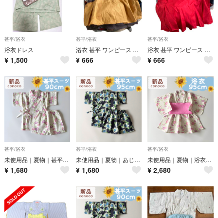
甚平/浴衣
甚平/浴衣
甚平/浴衣
浴衣ドレス
浴衣 甚平 ワンピース なりきり 七夕 コスプレ コスチューム
浴衣 甚平 ワンピース フタフタ バースデイ 七夕 コスプレ コスチューム
¥
1,500
¥
666
¥
666
甚平/浴衣
甚平/浴衣
甚平/浴衣
未使用品｜夏物｜甚平スーツ あさがお ピンク系 女の子 90cm
未使用品｜夏物｜あじさい柄 甚平スーツ ユニセックス 95cm
未使用品｜夏物｜浴衣ドレス あさがお 女の子 95cm
¥
1,680
¥
1,680
¥
2,680