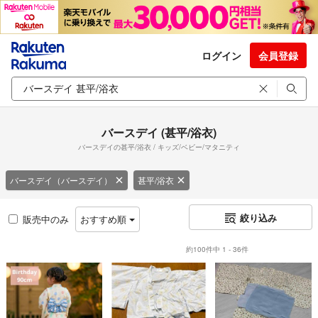
ログイン
会員登録
バースデイ (甚平/浴衣)
バースデイの甚平/浴衣 / キッズ/ベビー/マタニティ
バースデイ（バースデイ）
甚平/浴衣
絞り込み
販売中のみ
おすすめ順
約100件中 1 - 36件