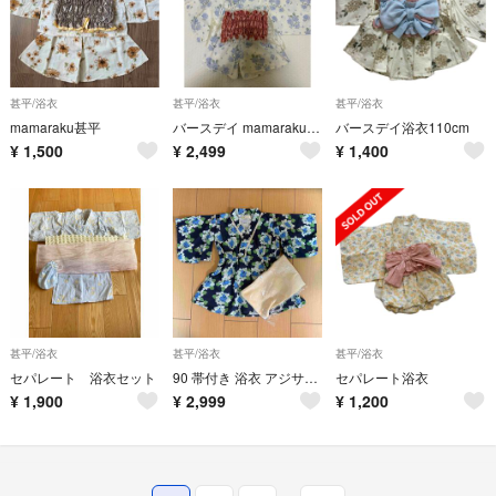
甚平/浴衣
甚平/浴衣
甚平/浴衣
mamaraku甚平
バースデイ mamaraku 浴衣ドレス 100cm
バースデイ浴衣110cm
¥
1,500
¥
2,499
¥
1,400
甚平/浴衣
甚平/浴衣
甚平/浴衣
セパレート 浴衣セット
90 帯付き 浴衣 アジサイ 紫陽花 コノコ バースデイ
セパレート浴衣
¥
1,900
¥
2,999
¥
1,200