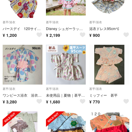
甚平/浴衣
甚平/浴衣
甚平/浴衣
バースデイ 120サイズ 浴衣 甚兵衛 早い者勝ち
Disney シュガーラッシュ 浴衣
浴衣ドレス95cm🫧
¥
1,200
¥
2,199
¥
900
甚平/浴衣
甚平/浴衣
甚平/浴衣
ワンピース浴衣 浴衣 90cm 簡易浴衣 セパレート
未使用品｜夏物｜甚平スーツ あさがお ピンク系 女の子 95cm
ミッフィー 甚平
¥
3,280
¥
1,680
¥
770