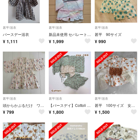
甚平/浴衣
甚平/浴衣
甚平/浴衣
バースデー浴衣
新品未使用 セパレート浴衣 100cm 3点セット ユニコーン バースデイ
甚平 90サイズ
¥
1,111
¥
1,999
¥
990
甚平/浴衣
甚平/浴衣
甚平/浴衣
頭からかぶるだけ ワンピース浴衣 95センチ
【バースデイ】Cottoli コトリ 小花柄 グリーン 浴衣ドレス 甚平 100
甚平 100サイズ 女の子
¥
799
¥
1,800
¥
1,500