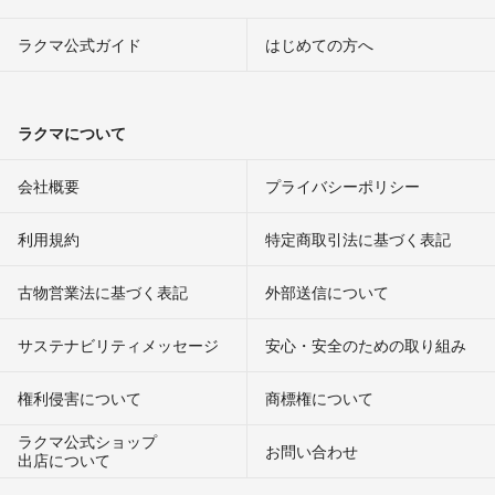
ラクマ公式ガイド
はじめての方へ
ラクマについて
会社概要
プライバシーポリシー
利用規約
特定商取引法に基づく表記
古物営業法に基づく表記
外部送信について
サステナビリティメッセージ
安心・安全のための取り組み
権利侵害について
商標権について
ラクマ公式ショップ
お問い合わせ
出店について