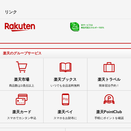
リンク
楽天のグループサービス
楽天市場
楽天ブックス
楽天トラベル
商品数は1億点以上
いつでも全品送料無料
簡単宿泊予約！
楽天カード
楽天ペイ
楽天PointClub
スマホでカンタン申込
スマホをお財布に
手軽にポイントを確認