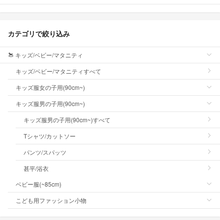
カテゴリで絞り込み
キッズ/ベビー/マタニティ
キッズ/ベビー/マタニティすべて
キッズ服女の子用(90cm~)
キッズ服男の子用(90cm~)
キッズ服男の子用(90cm~)すべて
Tシャツ/カットソー
パンツ/スパッツ
甚平/浴衣
ベビー服(~85cm)
こども用ファッション小物