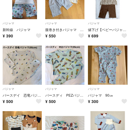
パジャマ
パジャマ
パジャマ
新幹線 パジャマ
腹巻き付きパジャマ 95サイズ
値下げ【ベビーパジャマ】90cm 男の子 バースデイ
¥
390
¥
550
¥
699
パジャマ
パジャマ
パジャマ
バースデイ 恐竜パジャマ(95cm)
バースディ PEZパジャマ(95cm)
パジャマ 90㎝
¥
500
¥
500
¥
300