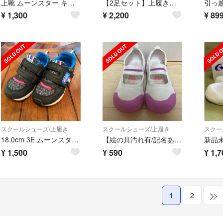
上靴 ムーンスター キャロット 16.5cm
【2足セット】上履き 上靴 ムーンスター キャロット 21.0cm 21.5cm
¥
1,300
¥
2,200
¥
89
スクールシューズ/上履き
スクールシューズ/上履き
スクー
18.0cm 3E ムーンスター キャロット 無記名
【絵の具汚れ有/記名あり】ムーンスター/キャロット/上履き/16.5cm/ピンク
¥
1,500
¥
590
¥
1,7
1
2