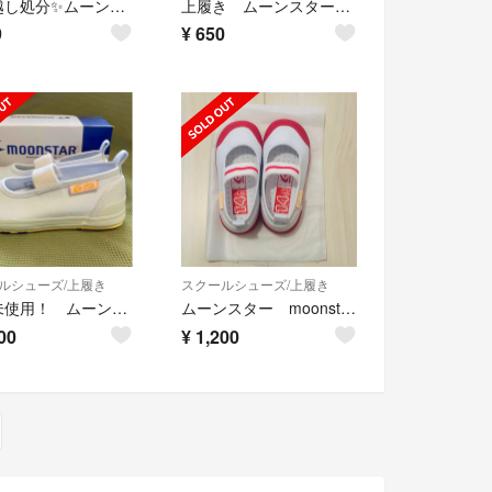
引っ越し処分✨ムーンスター キャロット 15.5cm スニーカー 上靴 セット
上履き ムーンスターキャロットmoonstar carrot 16.5
9
¥
650
ルシューズ/上履き
スクールシューズ/上履き
新品未使用！ ムーンスター キャロット 上靴 バレーシューズ 白 15cm
ムーンスター moonstar キャロット上履き14.5cm
00
¥
1,200