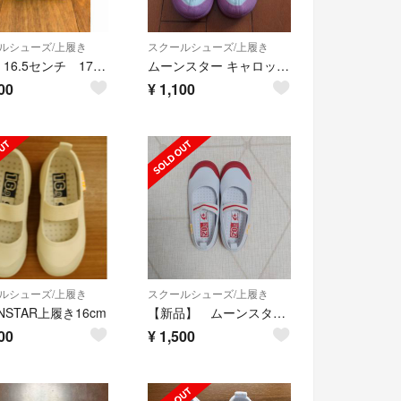
ルシューズ/上履き
スクールシューズ/上履き
専用 16.5センチ 17センチ セット売り
ムーンスター キャロット ピンク 18
00
¥
1,100
ルシューズ/上履き
スクールシューズ/上履き
NSTAR上履き16cm
【新品】 ムーンスター キャロット 上履き 内履き レッド 赤 20.5 cm
00
¥
1,500