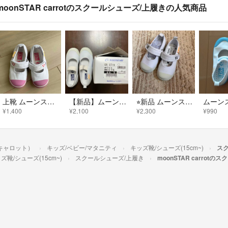
moonSTAR carrotのスクールシューズ/上履きの人気商品
上靴 ムーンスター キャロット 16.5cm
【新品】ムーンスター 20.5㎝ CR-ST11
⭐︎新品 ムーンスター キャロット Carrot 上靴 上履き 学校 ホワイト
¥1,400
¥2,100
¥2,300
¥990
ターキャロット）
キッズ/ベビー/マタニティ
キッズ靴/シューズ(15cm~)
ス
ズ靴/シューズ(15cm~)
スクールシューズ/上履き
moonSTAR carrot