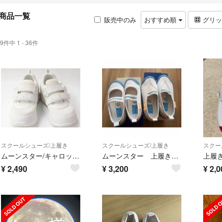
商品一覧
販売中のみ
おすすめ順
グリ
9件中 1 - 36件
スクールシューズ/上履き
スクールシューズ/上履き
スクー
ムーンスター/キャロット 上履き 15cm キッズ 男児 女児 白【中古】【新入荷!】■
ムーンスター 上履き 2足セット
¥
2,490
¥
3,200
¥
2,0