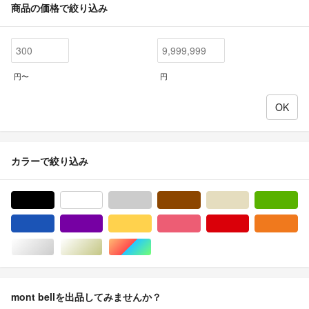
商品の価格で絞り込み
円〜
円
カラーで絞り込み
ブラック/黒色系
ホワイト/白色系
グレー/灰色系
ブラウン/茶色系
ベージュ系
グ
ブルー・ネイビー/青色系
パープル/紫色系
イエロー/黄色系
ピンク/桃色系
レッド/赤色系
オ
シルバー/銀色系
ゴールド/金色系
マルチカラー
mont bellを出品してみませんか？