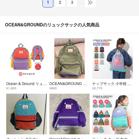
1
2
3
…
OCEAN&GROUNDのリュックサックの人気商品
Ocean & Ground リュックMサイズ 10.5L キッズ ライトピンク
OCEAN&GROUND 子供リュックMサイズ
ナップサック 小学校 OCEAN＆GROUND オーシャンアンドグラウンド MULTI 4645905 女の子 男の子 小学生 低学年 子ども 体操服入れ 体操着袋 着替え袋 巾着 おしゃれ かわいい ナイロン 丈夫 軽
¥1,800
¥900
¥2,770
オーシャングラウンド OCEAN&GROUND バックパック
Ocean&Ground オーシャンアンドグラウンド リュックサック キッズ 紫
リュック キッズ 女の子 OCEAN＆GROUND リュックサック ジュニア オーシャンアンドグラウンド 軽量 通園 10.5L 7L 4.5L ベビー MULTI 4425102 マルチ チェストベルト ハーネス 幼稚 XS