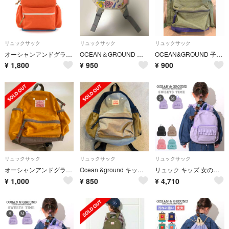
リュックサック
リュックサック
リュックサック
オーシャンアンドグラウンド リュック Ｓサイズ オレンジ
OCEAN＆GROUND オーシャンアンドグラウンド BABY DAYPACK
OCEAN&GROUND 子供リュックMサイズ
¥
1,800
¥
950
¥
900
リュックサック
リュックサック
リュックサック
オーシャンアンドグラウンド リュック Sサイズ イエロー
Ocean &ground キッズリュック
リュック キッズ 女の子 OCEAN＆GROUND オーシャンアンドグラウンド SWEETS TIME スイーツ タイム 4645101 フリル リュックサック かわいい おしゃれ 通園 通学 7L 9.5L 軽量 小さ S
¥
1,000
¥
850
¥
4,710