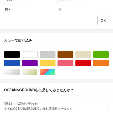
円〜
円
カラーで絞り込み
ブラック/黒色系
ホワイト/白色系
グレー/灰色系
ブラウン/茶色系
ベージュ系
グ
ブルー・ネイビー/青色系
パープル/紫色系
イエロー/黄色系
ピンク/桃色系
レッド/赤色系
オ
シルバー/銀色系
ゴールド/金色系
マルチカラー
OCEAN&GROUNDを出品してみませんか？
買取よりも高値で売れる!
まずはOCEAN&GROUNDの売れ筋価格をチェック