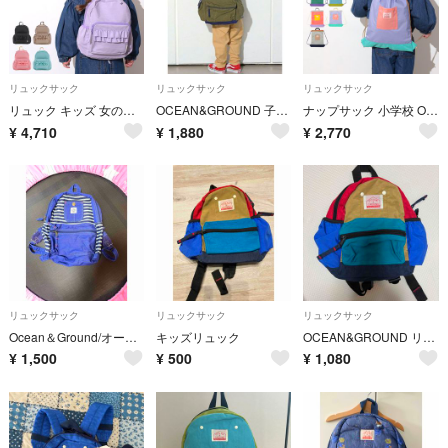
リュックサック
リュックサック
リュックサック
リュック キッズ 女の子 OCEAN＆GROUND オーシャンアンドグラウンド SWEETS TIME スイーツ タイム 4645101 フリル リュックサック かわいい おしゃれ 通園 通学 7L 9.5L 軽量 小さ M
OCEAN&GROUND 子供リュックMサイズ★値下げ中★
ナップサック 小学校 OCEAN＆GROUND オーシャンアンドグラウンド MULTI 4645905 女の子 男の子 小学生 低学年 子ども 体操服入れ 体操着袋 着替え袋 巾着 おしゃれ かわいい ナイロン 丈夫 軽
¥
4,710
¥
1,880
¥
2,770
リュックサック
リュックサック
リュックサック
Ocean＆Ground/オーシャン＆グラウンド ヒッコリー リュック Mサイズ
キッズリュック
OCEAN&GROUND リュックXSサイズ
¥
1,500
¥
500
¥
1,080