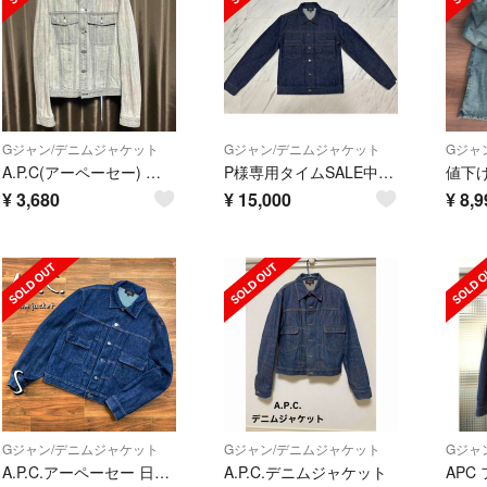
Gジャン/デニムジャケット
Gジャン/デニムジャケット
Gジャ
A.P.C(アーペーセー) デニムジャケット ライトグレー XSサイズ
P様専用タイムSALE中★A.P.C（アーペーセー ）★上のみ
¥
3,680
¥
15,000
¥
8,9
Gジャン/デニムジャケット
Gジャン/デニムジャケット
Gジャ
A.P.C.アーペーセー 日本製2ndタイプコットンデニムジャケット S濃紺
A.P.C.デニムジャケット