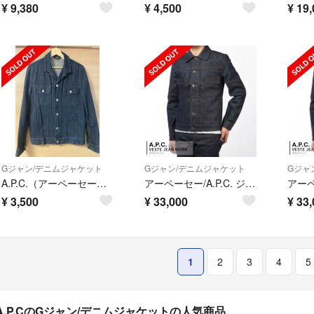
¥
9,380
¥
4,500
¥
19,
Gジャン/デニムジャケット
Gジャン/デニムジャケット
Gジャ
A.P.C.（アーペーセー）デニムジャケット
アーペーセー/A.P.C. ジャケット メンズ VESTE JEAN WORK デニムジャケット INDIGO H02191-CODBS-IAI _0410ff
¥
3,500
¥
33,000
¥
33,
1
2
3
4
5
A.P.CのGジャン/デニムジャケットの人気商品