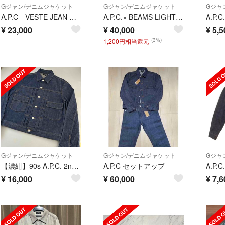
Gジャン/デニムジャケット
Gジャン/デニムジャケット
Gジャ
A.P.C VESTE JEAN WORK/デニムワークジャケット
A.P.C.× BEAMS LIGHTS｜DENIM CHINA COVERA
¥
23,000
¥
40,000
¥
5,5
(3%)
1,200円相当還元
Gジャン/デニムジャケット
Gジャン/デニムジャケット
Gジャ
【濃紺】90s A.P.C. 2nd型 デニムジャケット Gジャン OLD
A.P.C セットアップ
¥
16,000
¥
60,000
¥
7,6