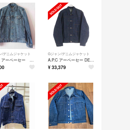
ン/デニムジャケット
Gジャン/デニムジャケット
A.P.C. アーペーセー デニムジャケット ライトブルー ストレッチ XXS
A.P.C アーペーセー DENIM BRUT VESTE JEAN JPS リジット 1stタイプ デニムトラッカージャケット インディゴ 25212-1-30301
00
¥
33,379