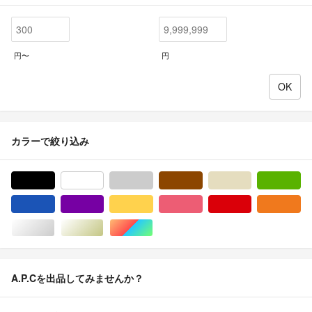
円〜
円
カラーで絞り込み
ブラック/黒色系
ホワイト/白色系
グレー/灰色系
ブラウン/茶色系
ベージュ系
グ
ブルー・ネイビー/青色系
パープル/紫色系
イエロー/黄色系
ピンク/桃色系
レッド/赤色系
オ
シルバー/銀色系
ゴールド/金色系
マルチカラー
A.P.Cを出品してみませんか？