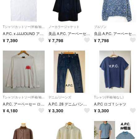
Tシャツ/カットソー(半袖/袖なし)
ノーカラージャケット
ブルゾン
A.P.C. x JJJJOUND アーペーセー ジョウンド 別注 Rough T-Shirt ラフTシャツ XS WHITE 半袖 グラフィックプリント トップス【中古】【A.P.C. × JJJJOUND】
美品 A.P.C. アーペーセー ウールフランネル ノーカラーコート サイズ40 チャコール レディース 古着 中古 USED
良品 A.P.C. アーペーセー レオパード柄 ジップジャケット ブルゾン Sサイズ ブルー メンズ 古着 中古 USED
¥
7,390
¥
7,798
¥
7,798
Tシャツ/カットソー(半袖/袖なし)
デニム/ジーンズ
Tシャツ(半袖/袖なし)
A.P.C. アーペーセー ロンT 長袖 カットソー ワンポイント プリント コットン 古着 ホワイト 1 C709
A.P.C. 28 デニムパンツ PETIT STANDARD 黒 ブラック
A.P.C ロゴＴシャツ
¥
4,180
¥
3,300
¥
3,300