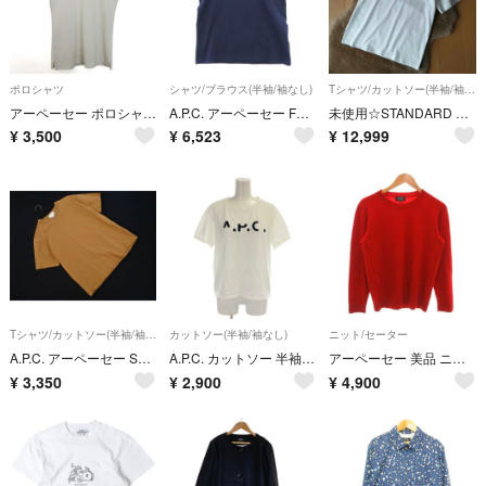
ポロシャツ
シャツ/ブラウス(半袖/袖なし)
Tシャツ/カットソー(半袖/袖なし)
アーペーセー ポロシャツ トップス 半袖 ロゴ ゴルウウエア レディース XSサイズ ホワイト A.P.C.
A.P.C. アーペーセー F26842 RUE MADAME PARIS ロゴ刺繍 リュ マダム パリ Ｔシャツ 半袖カットソー ネイビー系 XS【中古】
未使用☆STANDARD GRAND VPC Tシャツ☆アーペーセー
¥
3,500
¥
6,523
¥
12,999
Tシャツ/カットソー(半袖/袖なし)
カットソー(半袖/袖なし)
ニット/セーター
A.P.C. アーペーセー SUZANNE KOLLER バック 刺繍 Tシャツ sizeS/キャメル ■◆ メンズ
A.P.C. カットソー 半袖 刺繍 S 白 ホワイト ラウンドネック /AP
アーペーセー 美品 ニット セーター カシミヤ混紡 XS 赤 レッド
¥
3,350
¥
2,900
¥
4,900