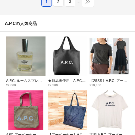
1
2
3
…
A.P.Cの人気商品
A.P.C. ルームスプレー コロン 50ml フランス製
★新品未使用 A.P.C. ninonトートバッグ ブラック
【25SS】A.P.C. アー・ペー・セー / IENA イエナ 別注 / リンガーTシャツ / グレー
¥2,800
¥9,280
¥10,000
APC アーペーセー A.P.C. トート トートバッグ BAG TOTEBAG バッグ ロゴプリント
【アーペーセー】Aロゴ インディゴ デニム スクエア トートバッグ 紺ネイビー
古着 A.P.C. アーペーセー 日本製 半袖 Tシャツ S ホワイト レディース