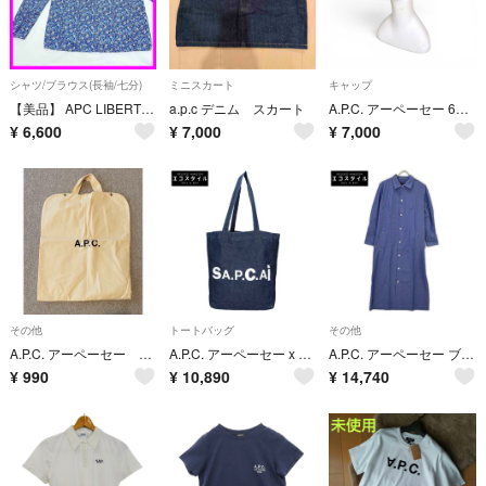
シャツ/ブラウス(長袖/七分)
ミニスカート
キャップ
【美品】 APC LIBERTY リバティ タナローン 小花柄 長袖 ブラウス
a.p.c デニム スカート
A.P.C. アーペーセー 6PANEL CAP サイドロゴ CASQUETTE CHARLIE
¥
6,600
¥
7,000
¥
7,000
その他
トートバッグ
その他
A.P.C. アーペーセー コートカバー 未使用品
A.P.C. アーペーセー x Sacai サカイ Holly リバーシブル
A.P.C. アーペーセー ブルー ストライプ Millie ロングシャツワンピース 36
¥
990
¥
10,890
¥
14,740