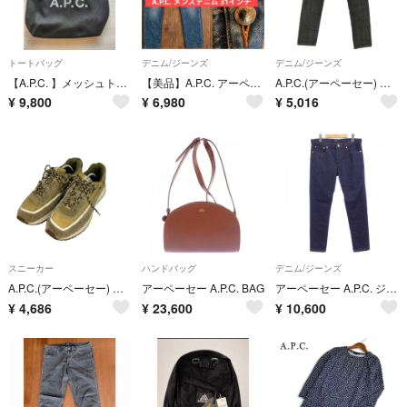
トートバッグ
デニム/ジーンズ
デニム/ジーンズ
【A.P.C. 】メッシュトートバッグ ブラック
【美品】A.P.C. アーペーセー メンズデニム 31インチ
A.P.C.(アーペーセー) マカオ製 ボタンフライストレートデニムパンツ
¥
9,800
¥
6,980
¥
5,016
スニーカー
ハンドバッグ
デニム/ジーンズ
A.P.C.(アーペーセー) RUNNING JIM ローカットスニーカー
アーペーセー A.P.C. BAG
アーペーセー A.P.C. ジーンズ
¥
4,686
¥
23,600
¥
10,600