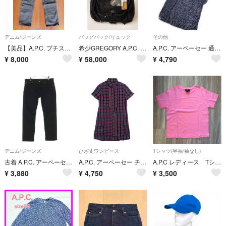
デニム/ジーンズ
バッグパック/リュック
その他
【美品】A.P.C. プチスタンダード ウォッシュドブラック デニム 34 リゾルト プチニュースタンダード
希少GREGORY A.P.C. リュック
A.P.C. アーペーセー 通年★ 総柄 リーフ柄 ひざ丈 ワンピース 日本製 Sz.S レディース
¥
8,000
¥
58,000
¥
4,790
デニム/ジーンズ
ひざ丈ワンピース
Tシャツ(半袖/袖なし)
古着 A.P.C. アーペーセー デニムパンツ w33 ブラック メンズ
A.P.C. アーペーセー チェック 半袖 シャツ ワンピース サイズ XS /レディース
A.P.C レディース Tシャツ ピンク
¥
3,880
¥
4,750
¥
3,500