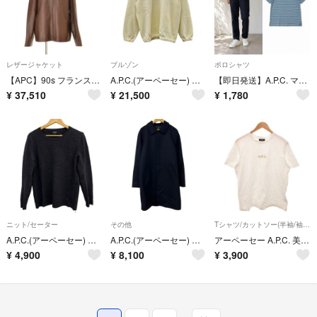
レザージャケット
ブルゾン
ポロシャツ
【APC】90s フランス製 archive ジップアップ ブルゾンレザージャケット
A.P.C.(アーペーセー) ブルゾン サイズS レディース - アイボリー ウール混
【即日発送】A.P.C. マルチボーダー 半袖 ポロシャツ メンズ M相当
¥
37,510
¥
21,500
¥
1,780
ニット/セーター
その他
Tシャツ/カットソー(半袖/袖なし)
A.P.C.(アーペーセー) 長袖セーター サイズM メンズ美品 - ダークグレー クルーネック
A.P.C.(アーペーセー) コート サイズXL レディース美品 ネイビー
アーペーセー A.P.C. 美品 Tシャツ カットソー M 白 ホワイト ロゴ
¥
4,900
¥
8,100
¥
3,900