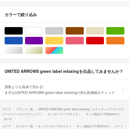
カラーで絞り込み
ブラック/黒色系
ホワイト/白色系
グレー/灰色系
ブラウン/茶色系
ベージュ系
グ
ブルー・ネイビー/青色系
パープル/紫色系
イエロー/黄色系
ピンク/桃色系
レッド/赤色系
オ
シルバー/銀色系
ゴールド/金色系
マルチカラー
UNITED ARROWS green label relaxingを出品してみませんか？
買取よりも高値で売れる!
まずはUNITED ARROWS green label relaxingの売れ筋価格をチェック
ラクマ
ブランド一覧
UNITED ARROWS green label relaxing（ユナイテッドアローズグ
リーンレーベルリラクシング）
キッズ/ベビー/マタニティ
キッズ服女の子用(90cm~)
コート
ラクマ
カテゴリ一覧
キッズ/ベビー/マタニティ
キッズ服女の子用(90cm~)
コート