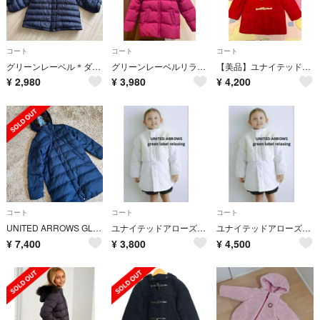
コート
コート
コート
グリーンレーベル＊ダウン
グリーンレーベルリラクシング ダウンコート 135㎝
【美品】ユナイテッドアローズ ダッフルコート 赤 105㎝
¥
2,980
¥
3,980
¥
4,200
コート
コート
コート
UNITED ARROWS GLR ファー付ダウンコート 150 紺 花柄
ユナイテッドアローズ グリーンレーベル キッズ 120 130サイズファーコート
ユナイテッドアローズ グリーンレーベル 大人 親子 リンクコーデ おそろい
¥
7,400
¥
3,800
¥
4,500