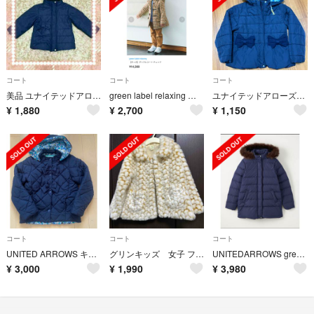
コート
コート
コート
美品 ユナイテッドアローズ 95 中綿ジャケット コート ジャンパー アウター
green label relaxing ダッフルコート キッズ 105
ユナイテッドアローズ ダウンコート 125
¥
1,880
¥
2,700
¥
1,150
コート
コート
コート
UNITED ARROWS キッズ コート 135
グリンキッズ 女子 ファー風コート Grin Kids 115
UNITEDARROWS greenlabelrelaxingダウンコート
¥
3,000
¥
1,990
¥
3,980