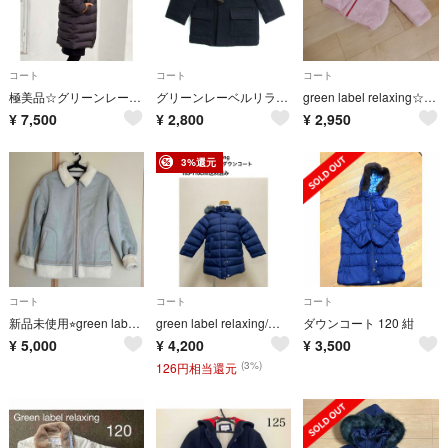
コート
コート
コート
極美品☆グリーンレーベルリラクシング ガールズ ロング ダウンコート155 グレ
グリーンレーベルリラクシング ダッフルコート アウター ウール混 キッズ 男の子用 125サイズ ネイビー green label relaxing
green label relaxing☆中綿ボア リバーシブル ブルゾン
¥
7,500
¥
2,800
¥
2,950
3%還元
コート
コート
コート
新品未使用⭐︎green label relaxing⭐︎キッズL
green label relaxing/ファー付きダウンコート/110cm
ダウンコート 120 紺
¥
5,000
¥
4,200
¥
3,500
(3%)
126円相当還元