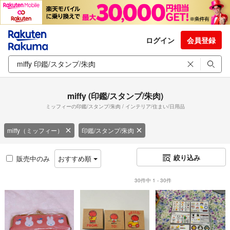
ログイン
会員登録
miffy (印鑑/スタンプ/朱肉)
ミッフィーの印鑑/スタンプ/朱肉 / インテリア/住まい/日用品
miffy（ミッフィー）
印鑑/スタンプ/朱肉
絞り込み
販売中のみ
おすすめ順
30件中 1 - 30件