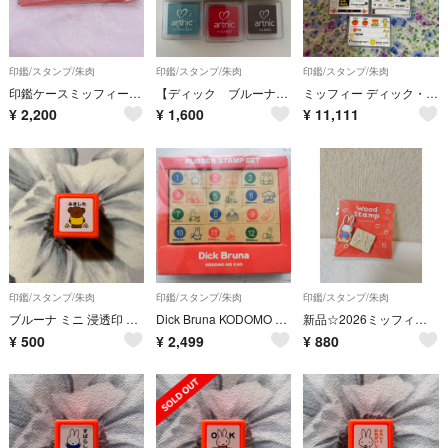
印鑑/スタンプ/朱肉
印鑑/スタンプ/朱肉
印鑑/スタンプ/朱肉
印鑑ケースミッフィーはんなりOR DBM-3343
【ディック ブルーナ】スタンプ インクセット
ミッフィー ディック・ブルーナ スタンプセット 7個セット レトロ 廃盤
¥
2,200
¥
1,600
¥
11,111
印鑑/スタンプ/朱肉
印鑑/スタンプ/朱肉
印鑑/スタンプ/朱肉
ブルーナ ミニ 浸透印 ミッフィ みました スタンプ ボリス
Dick Bruna KODOMO NO KAO ラバー スタンプセット
新品☆2026ミッフィーザッカフェスタ☆ウッドスタンプ
¥
500
¥
2,499
¥
880