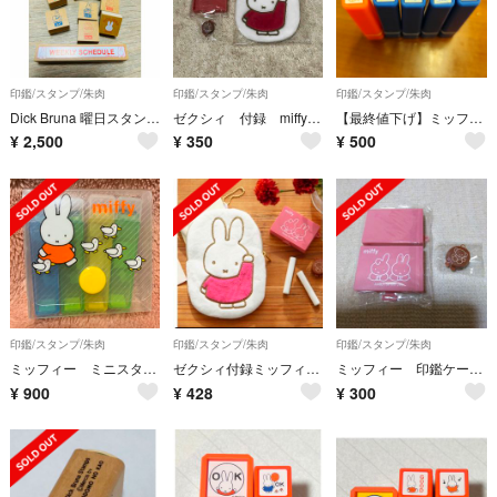
印鑑/スタンプ/朱肉
印鑑/スタンプ/朱肉
印鑑/スタンプ/朱肉
Dick Bruna 曜日スタンプセット
ゼクシィ 付録 miffyマルチポーチ&印鑑ケース
【最終値下げ】ミッフィー スタンプ5点セット
¥
2,500
¥
350
¥
500
印鑑/スタンプ/朱肉
印鑑/スタンプ/朱肉
印鑑/スタンプ/朱肉
ミッフィー ミニスタンプ
ゼクシィ付録ミッフィーマルチポーチ＆印鑑ケース朱肉付き
ミッフィー 印鑑ケース 朱肉 付録
¥
900
¥
428
¥
300