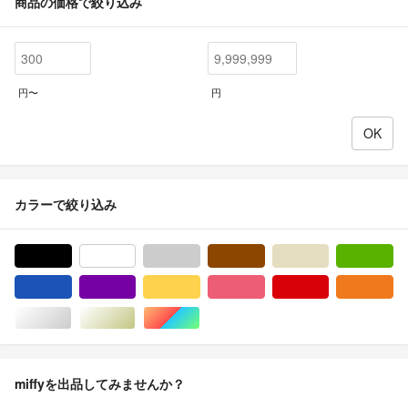
商品の価格で絞り込み
円〜
円
カラーで絞り込み
ブラック/黒色系
ホワイト/白色系
グレー/灰色系
ブラウン/茶色系
ベージュ系
グ
ブルー・ネイビー/青色系
パープル/紫色系
イエロー/黄色系
ピンク/桃色系
レッド/赤色系
オ
シルバー/銀色系
ゴールド/金色系
マルチカラー
miffyを出品してみませんか？