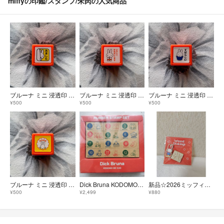
miffyの印鑑/スタンプ/朱肉の人気商品
ブルーナ ミニ 浸透印 ミッフィー みました スタンプ
ブルーナ ミニ 浸透印 ミッフィー よろしくおねがいします スタンプ
ブルーナ ミニ 浸透印 ミッフィー すばらしい スタンプ
¥500
¥500
¥500
ブルーナ ミニ 浸透印 ミッフィ はなまる スタンプ
Dick Bruna KODOMO NO KAO ラバー スタンプセット
新品☆2026ミッフィーザッカフェスタ☆ウッドスタンプ
¥500
¥2,499
¥880