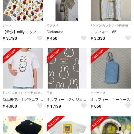
シャツ
ネクタイ
Tシャツ/カットソー(半袖/袖なし)
【希少】miffy ミッフィー アロハシャツ 総柄 開襟 オーバーサイズ
Dickbruna
ミッフィー 65
¥
3,790
¥
450
¥
3,333
Tシャツ/カットソー(半袖/袖なし)
手帳
キーケース
新品未使用！グラニフ ミッフィー クラウン ホワイト Tシャツ Lサイズ
ミッフィー スケジュール帳
ミッフィー キーケース
¥
4,000
¥
1,199
¥
650