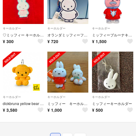
キーホルダー
キーホルダー
キーホルダー
♡ミッフィー キーホルダー
オランダミッフィーフェルト製キーリングキーホルダーホワイト nijntjeうさぎ
ミッフィーブルーナキーホルダーmiffy art parade 60周年オランダ
¥
300
¥
720
¥
1,500
キーホルダー
キーホルダー
キーホルダー
dickbruna yellow bear keychain justdutch
ミッフィー キーホルダー ぬいぐるみ
ミッフィーキーホルダー
¥
3,580
¥
1,000
¥
500