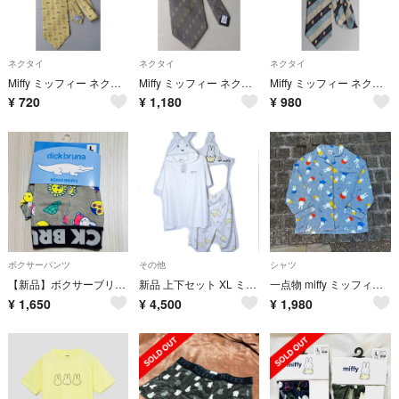
ネクタイ
ネクタイ
ネクタイ
Miffy ミッフィー ネクタイ イエロー 総柄
Miffy ミッフィー ネクタイ グレー シルク100%
Miffy ミッフィー ネクタイ シルク100% ストライプ
¥
720
¥
1,180
¥
980
ボクサーパンツ
その他
シャツ
【新品】ボクサーブリーフ ミッフィー Lサイズ
新品 上下セット XL ミッフィー 絵本 なりきり 半袖パーカー 総柄 ハンガー
一点物 miffy ミッフィー 総柄 パジャマシャツ グランジ L
¥
1,650
¥
4,500
¥
1,980