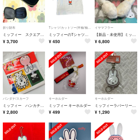
折り財布
Tシャツ/カットソー(半袖/袖なし)
イヤマフラー
ミッフィー スクエアウォレット Black
ミッフィーのTシャツ Mサイズ 白 メンズ ☆即購入OK！☆
【新品・未使用】ミッフィー 耳あて イヤーマフラー OPAQUE.CLIP
¥
3,700
¥
450
¥
6,800
バンダナ/スカーフ
キーホルダー
キーホルダー
ミッフィー ハンカチ スカーフ バンダナ うさこちゃん カラフル 動物 アニマル
ミッフィー キーホルダー
ミッフィーラバーリールキーホルダー
¥
2,800
¥
499
¥
1,290