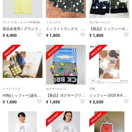
Tシャツ/カットソー(半袖/袖なし)
トランクス
ボクサーパンツ
新品未使用！グラニフ ミッフィー イエロー Tシャツ メンズ Mサイズ
ミッフィトランクス 新品未使用
【新品】ミッフィー miffy ボクサーブリーフL 股上やや浅め 2枚セット
¥
4,400
¥
1,800
¥
1,800
トートバッグ
ボクサーパンツ
手帳
miffy[ミッフィー] 誕生70周年の限定デザイン トートバッグ3種セット
【新品】ボクサーブリーフ ミッフィー Lサイズ
ミッフィー 2025 B-6 マンスリー&ブロック式ウィークリー
¥
1,690
¥
1,650
¥
2,030