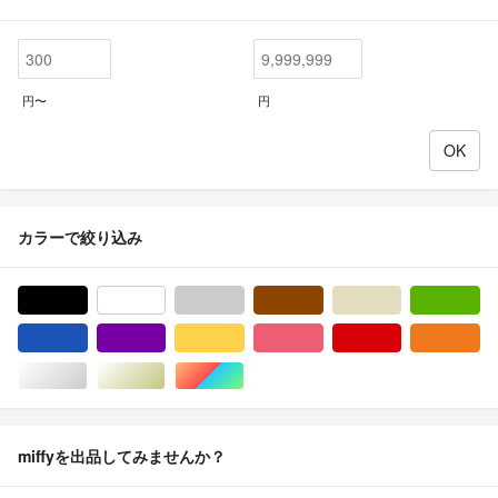
円〜
円
カラーで絞り込み
ブラック/黒色系
ホワイト/白色系
グレー/灰色系
ブラウン/茶色系
ベージュ系
グ
ブルー・ネイビー/青色系
パープル/紫色系
イエロー/黄色系
ピンク/桃色系
レッド/赤色系
オ
シルバー/銀色系
ゴールド/金色系
マルチカラー
miffyを出品してみませんか？