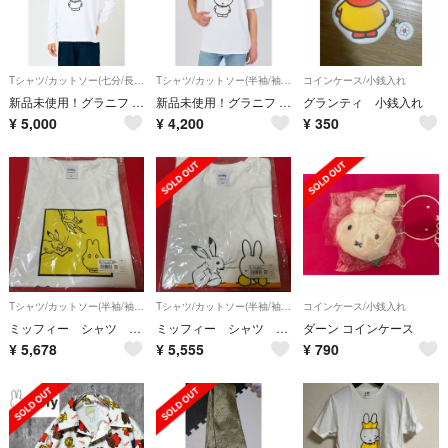
Tシャツ/カットソー(七分/長袖)
Tシャツ/カットソー(半袖/袖なし)
コインケース/小銭入れ
新品未使用！グラニフ ミッフィー ロングTシャツ メンズ XLサイズ カットソー
新品未使用！グラニフ ミッフィー クラウン ホワイト Tシャツ XLサイズ
グランティ 小銭入れ
¥
5,000
¥
4,200
¥
350
Tシャツ/カットソー(半袖/袖なし)
Tシャツ/カットソー(半袖/袖なし)
コインケース/小銭入れ
ミッフィー シャツ 新品
ミッフィー シャツ 新品
ダーン コインケース
¥
5,678
¥
5,555
¥
790