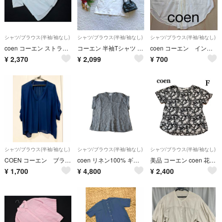
シャツ/ブラウス(半袖/袖なし)
シャツ/ブラウス(半袖/袖なし)
シャツ/ブラウス(半袖/袖なし)
coen コーエン ストライプ バンドカラー 五分丈 ブラウス シャツ sizeM/白ｘ青 ■◆ レディース
コーエン 半袖Tシャツ USAコットン M 無地 綿100 デイリーカジュアル
coen コーエン インド綿ノースリーブ ブラウス 薄手 ホワイト？ レディース
¥
2,370
¥
2,099
¥
700
シャツ/ブラウス(半袖/袖なし)
シャツ/ブラウス(半袖/袖なし)
シャツ/ブラウス(半袖/袖なし)
COEN コーエン ブラウス ネイビー
coen リネン100% ギンガムチェック プルオーバー 半袖シャツ 麻
美品 コーエン coen 花柄 半袖 黒 綿 レディース フリーサイズ 夏
¥
1,700
¥
4,800
¥
2,400