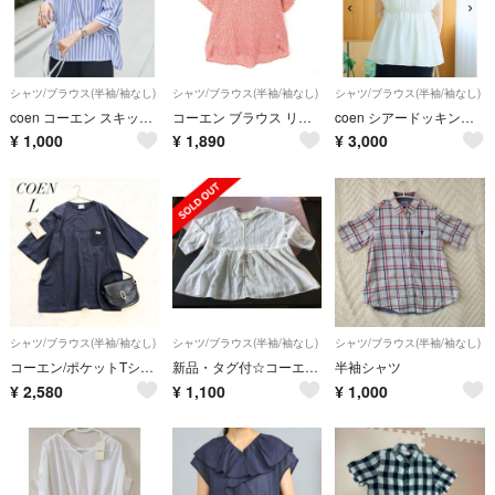
シャツ/ブラウス(半袖/袖なし)
シャツ/ブラウス(半袖/袖なし)
シャツ/ブラウス(半袖/袖なし)
coen コーエン スキッパーブラウス
コーエン ブラウス リバティ タック コットン 半袖 L オレンジ 青 ブルー
coen シアードッキング ギャザーフレンチスリーブTシャツ
¥
1,000
¥
1,890
¥
3,000
シャツ/ブラウス(半袖/袖なし)
シャツ/ブラウス(半袖/袖なし)
シャツ/ブラウス(半袖/袖なし)
コーエン/ポケットTシャツ/半袖/コットン100/Lサイズ/オーバーサイズ
新品・タグ付☆コーエン レースピンタック2WAYブラウス☆
半袖シャツ
¥
2,580
¥
1,100
¥
1,000