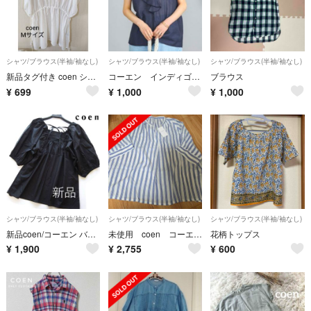
シャツ/ブラウス(半袖/袖なし)
シャツ/ブラウス(半袖/袖なし)
シャツ/ブラウス(半袖/袖なし)
新品タグ付き coen シャドーチェック ロング ブラウス OFF Mサイズ
コーエン インディゴライクシアーラッフルブラウス
ブラウス
¥
699
¥
1,000
¥
1,000
シャツ/ブラウス(半袖/袖なし)
シャツ/ブラウス(半袖/袖なし)
シャツ/ブラウス(半袖/袖なし)
新品coen/コーエン バックリボンボリューム袖ブラウス/BK
未使用 coen コーエン レディース シャツブラウス
花柄トップス
¥
1,900
¥
2,755
¥
600