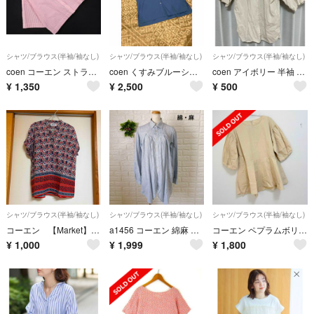
シャツ/ブラウス(半袖/袖なし)
シャツ/ブラウス(半袖/袖なし)
シャツ/ブラウス(半袖/袖なし)
coen コーエン ストライプ 半袖 ブラウス シャツ sizeM/白ｘピンク ■◆ レディース
coen くすみブルーシャツ
coen アイボリー 半袖 トップス Mサイズ
¥
1,350
¥
2,500
¥
500
シャツ/ブラウス(半袖/袖なし)
シャツ/ブラウス(半袖/袖なし)
シャツ/ブラウス(半袖/袖なし)
コーエン 【Market】ボイルスキッパーブラウス
a1456 コーエン 綿麻 ストライプ チュニック シャツ ブルー M 訳あり
コーエン ペプラムボリュームスリーブブラウス
¥
1,000
¥
1,999
¥
1,800