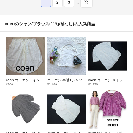
1
2
3
…
coenのシャツ/ブラウス(半袖/袖なし)の人気商品
coen コーエン インド綿ノースリーブ ブラウス 薄手 ホワイト？ レディース
コーエン 半袖Tシャツ USAコットン M 無地 綿100 デイリーカジュアル
coen コーエン ストライプ バンドカラー 五分丈 ブラウス シャツ sizeM/白ｘ青 ■◆ レディース
¥700
¥2,199
¥2,370
coen コーエン バンドカラー ピンタック ボリュームスリーブ シャツ グレー ■◆ レディース
coen コーエン フリル バンドカラー ブラウス シャツ sizeM/オフホワイト ■◆ レディース
coen 綿麻ストライプ 2WAYブラウス パープル ドルマンスリーブ F 春夏