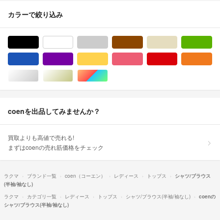
カラーで絞り込み
ブラック/黒色系
ホワイト/白色系
グレー/灰色系
ブラウン/茶色系
ベージュ系
グ
ブルー・ネイビー/青色系
パープル/紫色系
イエロー/黄色系
ピンク/桃色系
レッド/赤色系
オ
シルバー/銀色系
ゴールド/金色系
マルチカラー
coenを出品してみませんか？
買取よりも高値で売れる!
まずはcoenの売れ筋価格をチェック
ラクマ
ブランド一覧
coen（コーエン）
レディース
トップス
シャツ/ブラウス
(半袖/袖なし)
ラクマ
カテゴリ一覧
レディース
トップス
シャツ/ブラウス(半袖/袖なし)
coenの
シャツ/ブラウス(半袖/袖なし)