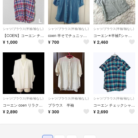
シャツ/ブラウス(半袖/袖なし)
シャツ/ブラウス(半袖/袖なし)
シャツ/ブラウス(半袖/袖なし)
【COEN】コーエン チェック柄 ノースリーブシャツ Lサイズ
coen 半そでチュニックブラウス
コーエン✳︎半袖Tシャツ カラー 無地 可愛いお洒落 丸襟 ゆるだぼ 春夏
¥
1,000
¥
700
¥
2,460
シャツ/ブラウス(半袖/袖なし)
シャツ/ブラウス(半袖/袖なし)
シャツ/ブラウス(半袖/袖なし)
コーエン coen リラクシーストライプスキッパーブラウス シャツ M 白
ブラウス 半袖
コーエン チェックシャツ 半袖 グリーン ネイビー ロゴ刺繍 カジュアル 羽織り
¥
2,890
¥
300
¥
2,690