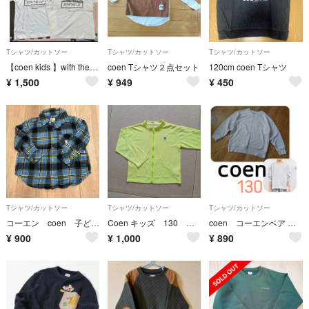
Tシャツ/カットソー
Tシャツ/カットソー
Tシャツ/カットソー
【coen kids 】with the cat Ｔシャツ4枚セット
coen Tシャツ２点セット
120cm coen Tシャツ
¥
1,500
¥
949
¥
450
Tシャツ/カットソー
Tシャツ/カットソー
Tシャツ/カットソー
コーエン coen 子ども服 チェックシャツ 青 サイズ100
Coen キッズ 130 春夏 ジッパー羽織
coen コーエンベア コーエン キッズ トレーナー スウェット 130
¥
900
¥
1,000
¥
890