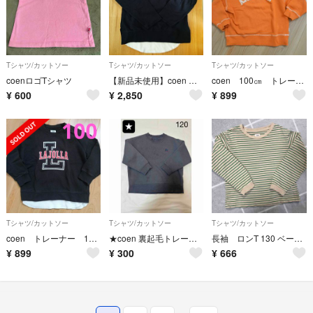
Tシャツ/カットソー
Tシャツ/カットソー
Tシャツ/カットソー
coenロゴTシャツ
【新品未使用】coen キッズ トップス 2枚セット
coen 100㎝ トレーナー オレンジ
¥
600
¥
2,850
¥
899
Tシャツ/カットソー
Tシャツ/カットソー
Tシャツ/カットソー
coen トレーナー 100㎝ 黒
★coen 裏起毛トレーナー 120
長袖 ロンT 130 ベージュ
¥
899
¥
300
¥
666