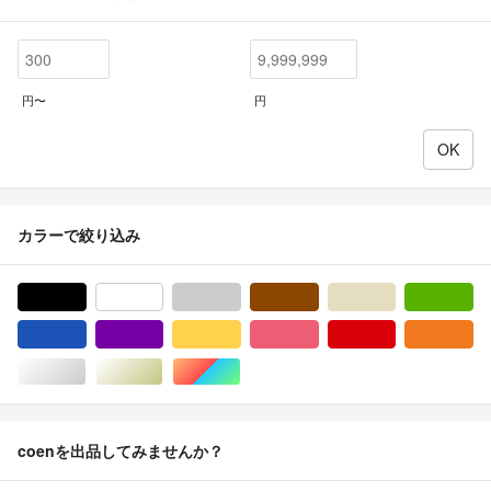
円〜
円
カラーで絞り込み
ブラック/黒色系
ホワイト/白色系
グレー/灰色系
ブラウン/茶色系
ベージュ系
グ
ブルー・ネイビー/青色系
パープル/紫色系
イエロー/黄色系
ピンク/桃色系
レッド/赤色系
オ
シルバー/銀色系
ゴールド/金色系
マルチカラー
coenを出品してみませんか？