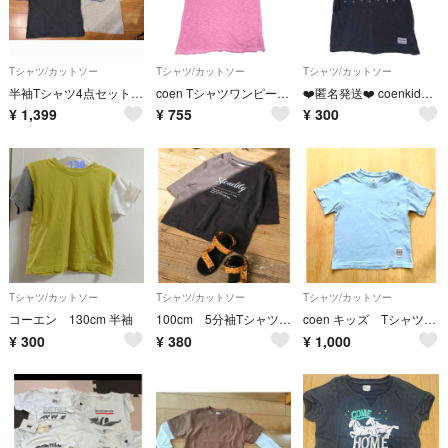
Tシャツ/カットソー
Tシャツ/カットソー
Tシャツ/カットソー
半袖Tシャツ4点セット まとめ売り コーエン F.O.U メイクユアデイ 140
coen Tシャツワンピース 半袖 Tシャツ ワンピース カットソー 子ども服
❤️匿名発送❤️ coenkids 半袖 Tシャツ サイズ130cm
¥
1,399
¥
755
¥
300
Tシャツ/カットソー
Tシャツ/カットソー
Tシャツ/カットソー
コーエン 130cm 半袖
100cm 5分袖Tシャツ チャコールグレー
coen キッズ Tシャツ 120cm
¥
300
¥
380
¥
1,000