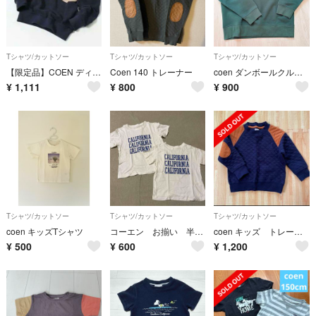
Tシャツ/カットソー
Tシャツ/カットソー
Tシャツ/カットソー
【限定品】COEN ディズニー コラボ ミッキーマウス ネイビー トレーナー
Coen 140 トレーナー
coen ダンボールクルーネックプルオーバー⑅︎◡̈︎*
¥
1,111
¥
800
¥
900
Tシャツ/カットソー
Tシャツ/カットソー
Tシャツ/カットソー
coen キッズTシャツ
コーエン お揃い 半袖 2枚セット
coen キッズ トレーナー＋はらぺこあおむしTシャツ
¥
500
¥
600
¥
1,200