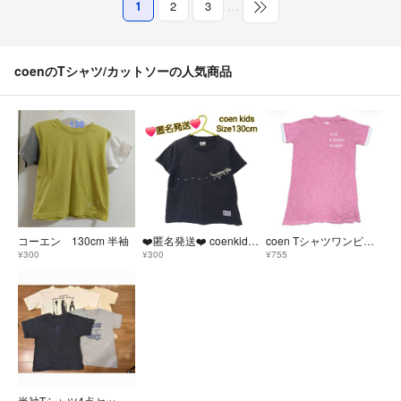
1
2
3
…
coenのTシャツ/カットソーの人気商品
コーエン 130cm 半袖
❤️匿名発送❤️ coenkids 半袖 Tシャツ サイズ130cm
coen Tシャツワンピース 半袖 Tシャツ ワンピース カットソー 子ども服
¥300
¥300
¥755
半袖Tシャツ4点セット まとめ売り コーエン F.O.U メイクユアデイ 140