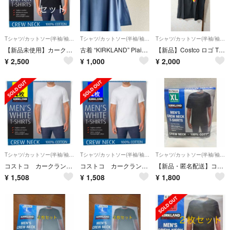
Tシャツ/カットソー(半袖/袖なし)
Tシャツ/カットソー(半袖/袖なし)
Tシャツ/カットソー(半袖/袖なし)
【新品未使用】カークランド コストコブラックTシャツ Mサイズ 3枚セット
古着 “KIRKLAND” Plain T-shirt / XXL
【新品】Costco ロゴ Tシャツ ブラック
¥
2,500
¥
1,000
¥
2,000
Tシャツ/カットソー(半袖/袖なし)
Tシャツ/カットソー(半袖/袖なし)
Tシャツ/カットソー(半袖/袖なし)
コストコ カークランド メンズ ホワイトTシャツ Sサイズ 2枚
コストコ カークランド メンズ ホワイトTシャツ Lサイズ 2枚
【新品・匿名配送】コストコ クルーネック黒Tシャツ カークランド 2枚 XL
¥
1,508
¥
1,508
¥
1,800