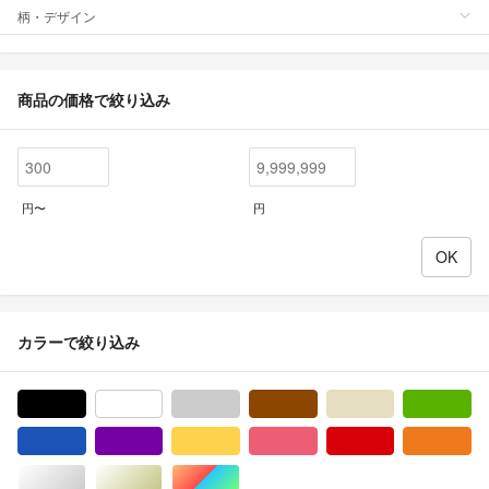
柄・デザイン
商品の価格で絞り込み
円〜
円
カラーで絞り込み
ブラック/黒色系
ホワイト/白色系
グレー/灰色系
ブラウン/茶色系
ベージュ系
グ
ブルー・ネイビー/青色系
パープル/紫色系
イエロー/黄色系
ピンク/桃色系
レッド/赤色系
オ
シルバー/銀色系
ゴールド/金色系
マルチカラー