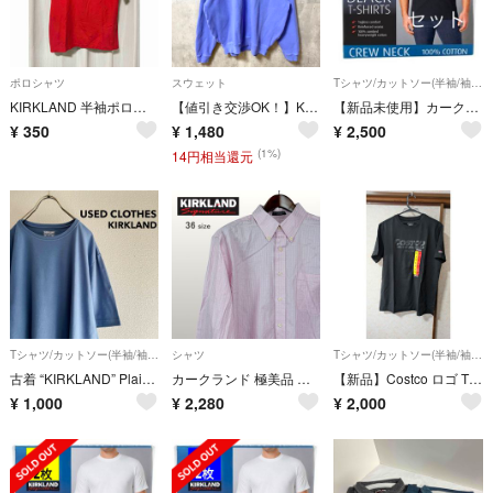
ポロシャツ
スウェット
Tシャツ/カットソー(半袖/袖なし)
KIRKLAND 半袖ポロシャツ レッド 胸ポケット付き メンズ S
【値引き交渉OK！】KIRKLAND カークランド 長袖ハーフジップスウェット トレーナー ブルー 無地 ハイネック 秋冬服 Mサイズ 古着
【新品未使用】カークランド コストコブラックTシャツ Mサイズ 3枚セット
¥
350
¥
1,480
¥
2,500
(1%)
14円相当還元
Tシャツ/カットソー(半袖/袖なし)
シャツ
Tシャツ/カットソー(半袖/袖なし)
古着 “KIRKLAND” Plain T-shirt / XXL
カークランド 極美品 長袖シャツ 形態よし 長綿 ピンク ビッグサイズ 0272
【新品】Costco ロゴ Tシャツ ブラック
¥
1,000
¥
2,280
¥
2,000