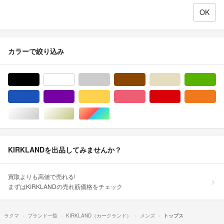
カラーで絞り込み
ブラック/黒色系
ホワイト/白色系
グレー/灰色系
ブラウン/茶色系
ベージュ系
グ
ブルー・ネイビー/青色系
パープル/紫色系
イエロー/黄色系
ピンク/桃色系
レッド/赤色系
オ
シルバー/銀色系
ゴールド/金色系
マルチカラー
KIRKLANDを出品してみませんか？
買取よりも高値で売れる!
まずはKIRKLANDの売れ筋価格をチェック
ラクマ
ブランド一覧
KIRKLAND（カークランド）
メンズ
トップス