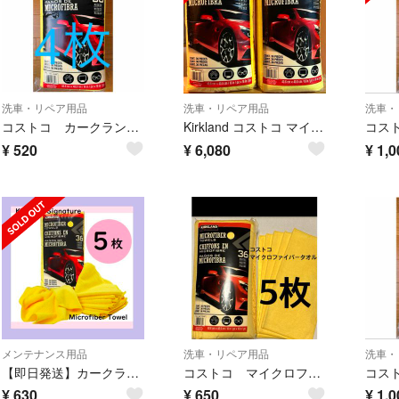
洗車・リペア用品
洗車・リペア用品
洗車・
コストコ カークランド 洗車用マイクロファイバータオル バラ売り 4枚
Kirkland コストコ マイクロファイバータオル 36枚入り 2袋
¥
520
¥
6,080
¥
1,0
メンテナンス用品
洗車・リペア用品
洗車・
【即日発送】カークランドシグネチャー マイクロファイバータオル 5枚 コストコ
コストコ マイクロファイバータオル
¥
630
¥
650
¥
1,0