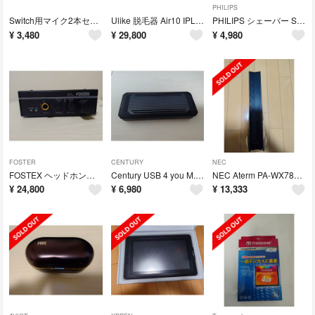
PHILIPS
Switch用マイク2本セット スイッチ 無線 カラオケマイク コード
Ulike 脱毛器 Air10 IPL 美品 期間限定値下げ
PHILIPS シェーバー S7786＋クイッククリーンポッド2個
¥
3,480
¥
29,800
¥
4,980
FOSTER
CENTURY
NEC
FOSTEX ヘッドホンアンプ HP-A3 美品
Century USB 4 you M.2 NVMe Case CFUM2NU…
NEC Aterm PA-WX7800T8
¥
24,800
¥
6,980
¥
13,333