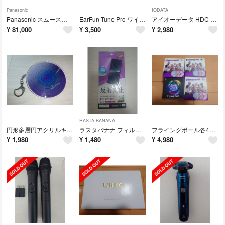
Panasonic
IODATA
Panasonic スムースエピパワー&クール ES-WG0B-H 美品
EarFun Tune Pro ワイヤレスヘッドホン
アイオーデータ HDC-U320 320GB HDD
¥
81,000
¥
3,500
¥
2,980
RASTA BANANA
円形多層円アクリルキーホルダー5枚セット売り
ラスタバナナ フィルム Xperia 1 V
フライングボール各4種セット売り
¥
1,980
¥
1,480
¥
4,980