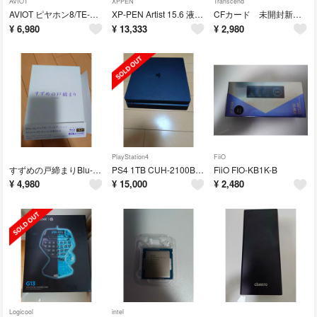
AVIOT
XPPEN
Transcend
AVIOT ピヤホン8/TE-W1-PNK/ピエール中野
XP-PEN Artist 15.6 液晶ペンタブレット＋スタンドセット
CFカード 未開封新品Transcend 4GB
¥
6,980
¥
13,333
¥
2,980
PlayStation4
FiiO
すずめの戸締まりBlu-rayコレクターズ・エディション 4K
PS4 1TB CUH-2100B B01BLACK
FiiO FIO-KB1K-B
¥
4,980
¥
15,000
¥
2,480
Logicool
intel