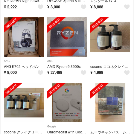
NETGEAR Nighthawk X8 R8500
DECASE Xperia 5 III アルミバンパー＆DeFFアラミドケース
ロジクール G13
¥
2,222
¥
3,000
¥
8,888
AKG
AMD
AKG K702 ヘッドホン
AMD Ryzen 9 3900x
cocone ココネクレイクリームシャンプー
¥
9,000
¥
27,499
¥
4,999
Google
cocone クレイクリーム シャンプー 3本＋詰め替え
Chromecast with Google TV（HDバージョン）
ムーヴキャンバス シートフラットクッション