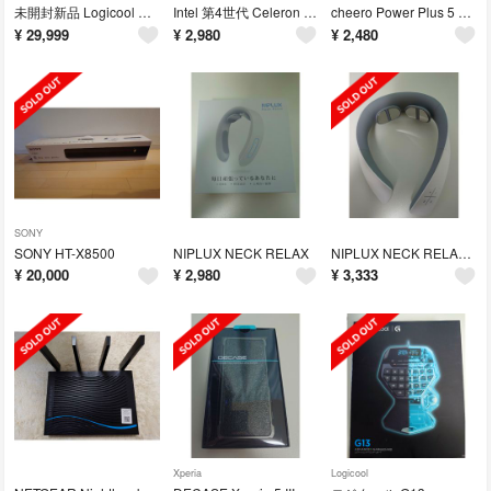
未開封新品 Logicool G13
Intel 第4世代 Celeron Dual-Core G1840
cheero Power Plus 5 Premium 20000mAhジャンク
¥
29,999
¥
2,980
¥
2,480
SONY
SONY HT-X8500
NIPLUX NECK RELAX
NIPLUX NECK RELAX 1S
¥
20,000
¥
2,980
¥
3,333
Xperia
Logicool