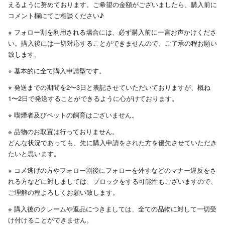
えるように努めております。ご希望の金額がございましたら、購入前に
コメント欄にてご相談ください♪
※ フォロー割を利用される場合には、必ず購入前に一言お声かけくださ
い。購入後には一切対応することができませんので、ご了承の程お願い
致します。
⭐︎ 基本的に全て購入申請型です。
⭐︎ 発送までの期間を2〜3日と表記させていただいておりますが、概ね
1〜2日で発送することができるように心がけております。
⭐︎ 喫煙者及びペットの飼育はございません。
※ 品物のお取置は行っておりません。
どんな状況であっても、先に購入申請をされた方を優先させていただき
たいと思います。
※ コメ逃げの方やフォロー割後にフォローを外すなどのマナー違反をさ
れる方などに対しましては、ブロックをする可能性もございますので、
ご理解の程よろしくお願い致します。
※ 購入後のクレームや返品につきましては、全ての品物に対して一切受
け付けることができません。