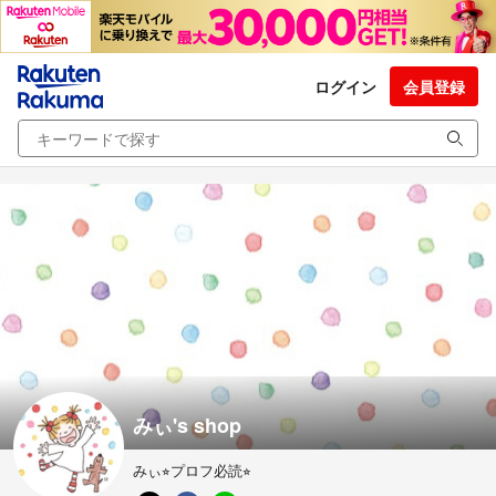
ログイン
会員登録
みぃ's shop
みぃ⭐︎プロフ必読⭐︎